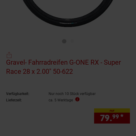
Gravel- Fahrradreifen G-ONE RX - Super
Race 28 x 2.00" 50-622
Verfügbarkeit:
Nur noch 10 Stück verfügbar
Lieferzeit:
ca. 5 Werktage
nur
79.
*
nur
99