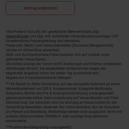
Vertrag widerrufen
*Alle Preise in Euro (€) inkl. gesetzlicher Mehrwertsteuer, zzgl.
Fußnoten
Versandkosten
und zzgl. evtl. anfallender Versandkostenzuschläge. UVP:
Unverbindliche Preisempfehlung des Herstellers.
Preise (inkl. MwSt.) und Verkaufseinheiten (Stückzahl/Mengeneinheit)
können im Online-Shop abweichen.
Statt- und durchgestrichene Preise beziehen sich auf unseren zuvor
geforderten Verkaufspreis.
Alle Artikel solange der Vorrat reicht! Änderungen und Irrtümer vorbehalten.
Abbildungen ähnlich. Die abgebildeten Artikel können wegen des
begrenzten Angebots schon am ersten Tag ausverkauft sein.
Abgabe nur in haushaltsüblichen Mengen!
**15€ Rabatt im Netto Online-Shop auf das komplette Sortiment ab einem
Mindestbestellwert von 200 €. Ausgenommen: Kategorie Multimedia,
Gutscheine, Bücher und Pre- & Anfangsmilchnahrung sowie gesondert
gekennzeichnete Artikel. Keine Anrechnung auf Versandkosten und Filial-
Abholservices. Der Gutschein wird nur einmalig an Neuanmelder für den
Online-Shop-Newsletter versendet. Nur online einlösbar. Nur ein Gutschein
pro Person und Bestellung. Restbeträge werden nicht ausgezahlt. Nicht mit
anderen Aktionsvorteilen (PAYBACK oder sonstige Shop-Aktionen)
kombinierbar.
***Positive Bonitätsprüfung vorausgesetzt