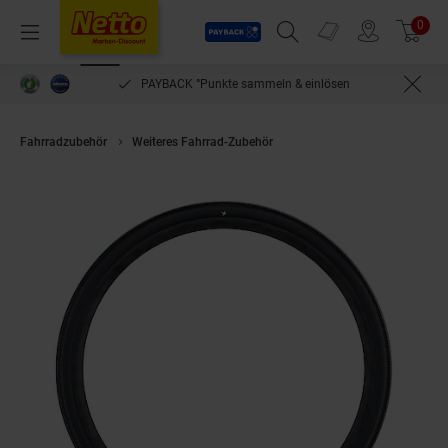
Payback
Prospekte
0
Arti
Menü
Suchfeld einblenden
Filiale finden
Warenkorb
PAYBACK °Punkte sammeln & einlösen
Fahrradzubehör
Weiteres Fahrrad-Zubehör
Gravel- Fahrradreifen G-ONE