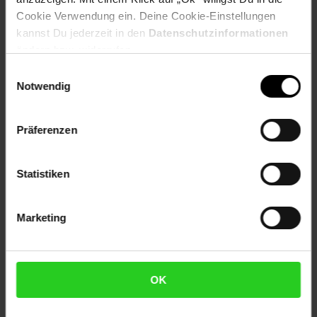
Cookie Verwendung ein. Deine Cookie-Einstellungen
Tubeless Ready
kannst Du jederzeit in den
Datenschutzinformationen
ändern bzw. widerrufen.
Batt-Reg.-Nr. DE: 35726610
Eigenname: G-ONE RX
Einwilligungsauswahl
Notwendig
Farbe: schwarz
Größe: 28 x 2.00" 50-622
ProdSV Land: Deutschland
Präferenzen
ProdSV PLZ: 51580
ProdSV Hausnummer: 1
ProdSV Ort: Reichshof
Statistiken
ProdSV Straße: Otto-Hahn-Straße
productSafety Address: Otto-Hahn-Str. 1, 51580
Reichshof, Germany
Marketing
productSafety Email: info@schwalbe.com
productSafety Name: Schwalbe - Ralf Bohle GmbH
Artikelnummer: 2876167000
OK
EAN: 4026495945943
Artikel gehört zur Kategorie:
Weiteres Fahrrad-Zubehör