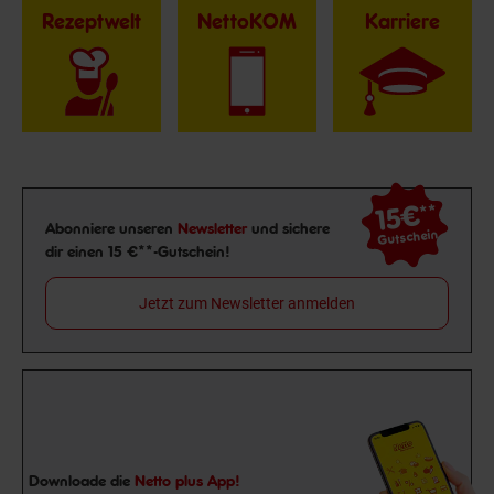
Rezeptwelt
NettoKOM
Karriere
15€
**
Newsletter Anmeldung
Abonniere unseren
Newsletter
und sichere
Gutschein
dir einen 15 €**-Gutschein!
Jetzt zum Newsletter anmelden
Downloade die
Netto plus App!