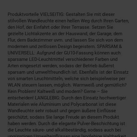
Produktvorteile VIELSEITIG: Gestalten Sie mit dieser
stilvollen Wandleuchte einen hellen Weg durch Ihren Garten,
den Hof, der Einfahrt oder Ihrer Terrasse. Setzen Sie
gezielte Lichtakzente an der Hauswand, der Garage, dem
Flur, dem Badezimmer uvm. und lassen Sie sich von dem
modernen und zeitlosen Design begeistern. SPARSAM &
UNIVERSELL: Aufgrund der GU10-Fassung können auch
sparsame LED-Leuchtmittel verschiedener Farben und
Arten eingesetzt werden, sodass der Betrieb äußerst
sparsam und umweltfreundlich ist. Ebenfalls ist der Einsatz
von smarten Leuchtmitteln, welche sich beispielweise per
WLAN steuern lassen, möglich. Warmweiß und gemütlich?
Kein Problem! Kaltweiß und modern? Gerne – Sie
entscheiden! LANGLEBIG: Durch den Einsatz hochwertiger
Materialen wie Aluminium und Polycarbonat ist diese
Wandleuchte sehr robust und gegen äußere Einflüsse
geschützt, sodass Sie lange Freude an diesem Produkt
haben werden. Durch die elegante Pulver-Beschichtung ist
die Leuchte säure- und alkalibeständig, sodass auch bei
ungünstigen Umwelteinflüssen eine langlebige Haltbarkeit