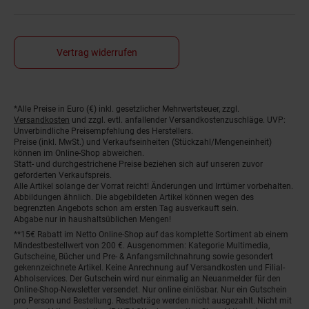
Vertrag widerrufen
*Alle Preise in Euro (€) inkl. gesetzlicher Mehrwertsteuer, zzgl.
Fußnoten
Versandkosten
und zzgl. evtl. anfallender Versandkostenzuschläge. UVP:
Unverbindliche Preisempfehlung des Herstellers.
Preise (inkl. MwSt.) und Verkaufseinheiten (Stückzahl/Mengeneinheit)
können im Online-Shop abweichen.
Statt- und durchgestrichene Preise beziehen sich auf unseren zuvor
geforderten Verkaufspreis.
Alle Artikel solange der Vorrat reicht! Änderungen und Irrtümer vorbehalten.
Abbildungen ähnlich. Die abgebildeten Artikel können wegen des
begrenzten Angebots schon am ersten Tag ausverkauft sein.
Abgabe nur in haushaltsüblichen Mengen!
**15€ Rabatt im Netto Online-Shop auf das komplette Sortiment ab einem
Mindestbestellwert von 200 €. Ausgenommen: Kategorie Multimedia,
Gutscheine, Bücher und Pre- & Anfangsmilchnahrung sowie gesondert
gekennzeichnete Artikel. Keine Anrechnung auf Versandkosten und Filial-
Abholservices. Der Gutschein wird nur einmalig an Neuanmelder für den
Online-Shop-Newsletter versendet. Nur online einlösbar. Nur ein Gutschein
pro Person und Bestellung. Restbeträge werden nicht ausgezahlt. Nicht mit