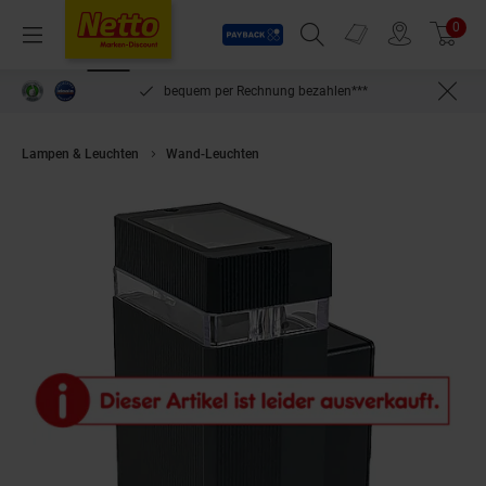
Payback
Prospekte
0
Arti
Menü
Suchfeld einblenden
Filiale finden
Warenkorb
inlösen
bequem per Rechnung bezahlen***
Lampen & Leuchten
Wand-Leuchten
Grafner® Wandlampe Aluminium A