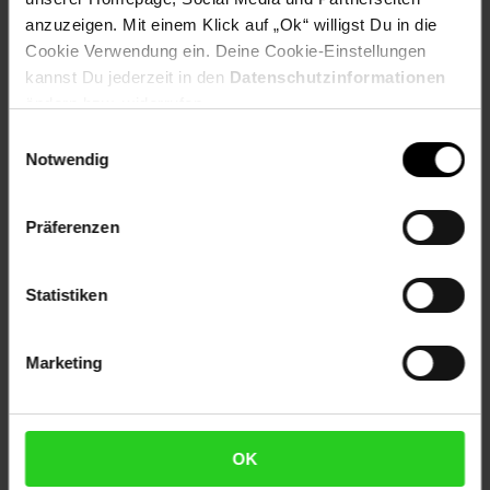
Artikel gehört zur Kategorie:
Wand-Leuchten
anzuzeigen. Mit einem Klick auf „Ok“ willigst Du in die
Cookie Verwendung ein. Deine Cookie-Einstellungen
kannst Du jederzeit in den
Datenschutzinformationen
ändern bzw. widerrufen.
Versandinformationen
Einwilligungsauswahl
Notwendig
Herstellerinformationen
Präferenzen
Altgeräterücknahme
Statistiken
Fußzeile
Weitere Online-Angebote
Marketing
Netto Reisen
TV-Shop
Weinwelt
OK