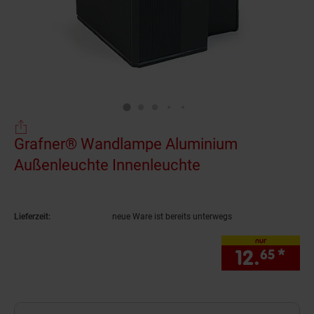
Grafner® Wandlampe Aluminium
Außenleuchte Innenleuchte
(Produkt aktuell
Lieferzeit:
neue Ware ist bereits unterwegs
nur
12.
*
nur
65