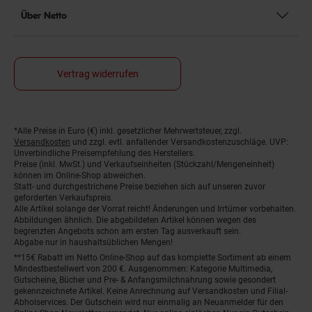
Über Netto
Vertrag widerrufen
*Alle Preise in Euro (€) inkl. gesetzlicher Mehrwertsteuer, zzgl.
Fußnoten
Versandkosten
und zzgl. evtl. anfallender Versandkostenzuschläge. UVP:
Unverbindliche Preisempfehlung des Herstellers.
Preise (inkl. MwSt.) und Verkaufseinheiten (Stückzahl/Mengeneinheit)
können im Online-Shop abweichen.
Statt- und durchgestrichene Preise beziehen sich auf unseren zuvor
geforderten Verkaufspreis.
Alle Artikel solange der Vorrat reicht! Änderungen und Irrtümer vorbehalten.
Abbildungen ähnlich. Die abgebildeten Artikel können wegen des
begrenzten Angebots schon am ersten Tag ausverkauft sein.
Abgabe nur in haushaltsüblichen Mengen!
**15€ Rabatt im Netto Online-Shop auf das komplette Sortiment ab einem
Mindestbestellwert von 200 €. Ausgenommen: Kategorie Multimedia,
Gutscheine, Bücher und Pre- & Anfangsmilchnahrung sowie gesondert
gekennzeichnete Artikel. Keine Anrechnung auf Versandkosten und Filial-
Abholservices. Der Gutschein wird nur einmalig an Neuanmelder für den