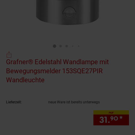
Grafner® Edelstahl Wandlampe mit
Bewegungsmelder 153SQE27PIR
Wandleuchte
(Produkt aktuell ausverkauft)
Lieferzeit:
neue Ware ist bereits unterwegs
nur
31.
*
nur
90