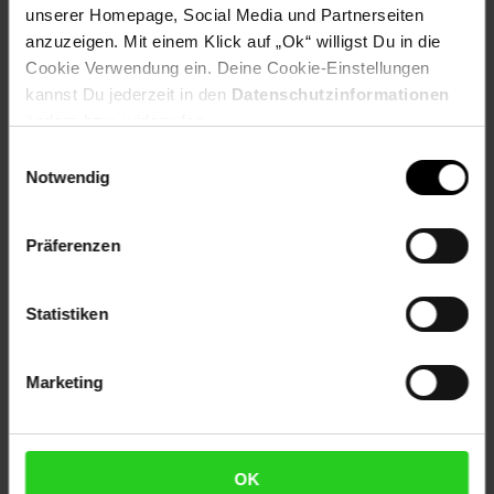
unserer Homepage, Social Media und Partnerseiten
EAN: 4260213361039
anzuzeigen. Mit einem Klick auf „Ok“ willigst Du in die
Artikel gehört zur Kategorie:
Wand-Leuchten
Cookie Verwendung ein. Deine Cookie-Einstellungen
kannst Du jederzeit in den
Datenschutzinformationen
ändern bzw. widerrufen.
Versandinformationen
Einwilligungsauswahl
Notwendig
Herstellerinformationen
Präferenzen
Altgeräterücknahme
Statistiken
Fußzeile
Weitere Online-Angebote
Marketing
Netto Reisen
TV-Shop
Weinwelt
OK