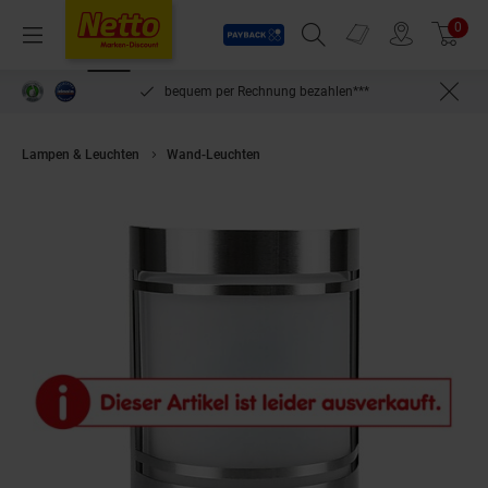
Payback
Prospekte
0
Arti
Menü
Suchfeld einblenden
Filiale finden
Warenkorb
inlösen
bequem per Rechnung bezahlen***
Lampen & Leuchten
Wand-Leuchten
Grafner® Edelstahl Wandlampe 