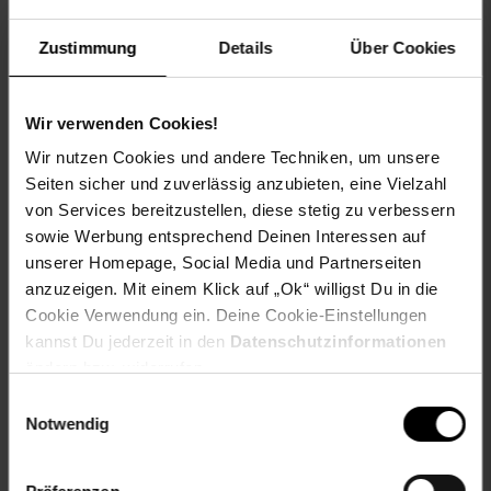
Artikel gehört zur Kategorie:
Lautsprecher
Zustimmung
Details
Über Cookies
Versandinformationen
Wir verwenden Cookies!
Wir nutzen Cookies und andere Techniken, um unsere
Herstellerinformationen
Seiten sicher und zuverlässig anzubieten, eine Vielzahl
von Services bereitzustellen, diese stetig zu verbessern
sowie Werbung entsprechend Deinen Interessen auf
Altgeräterücknahme
unserer Homepage, Social Media und Partnerseiten
anzuzeigen. Mit einem Klick auf „Ok“ willigst Du in die
Cookie Verwendung ein. Deine Cookie-Einstellungen
kannst Du jederzeit in den
Datenschutzinformationen
ändern bzw. widerrufen.
Fußzeile
Weitere Online-Angebote
Einwilligungsauswahl
Notwendig
Netto Reisen
TV-Shop
Weinwelt