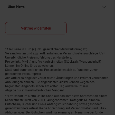
Über Netto
Vertrag widerrufen
*Alle Preise in Euro (€) inkl. gesetzlicher Mehrwertsteuer, zzgl.
Fußnoten
Versandkosten
und zzgl. evtl. anfallender Versandkostenzuschläge. UVP:
Unverbindliche Preisempfehlung des Herstellers.
Preise (inkl. MwSt.) und Verkaufseinheiten (Stückzahl/Mengeneinheit)
können im Online-Shop abweichen.
Statt- und durchgestrichene Preise beziehen sich auf unseren zuvor
geforderten Verkaufspreis.
Alle Artikel solange der Vorrat reicht! Änderungen und Irrtümer vorbehalten.
Abbildungen ähnlich. Die abgebildeten Artikel können wegen des
begrenzten Angebots schon am ersten Tag ausverkauft sein.
Abgabe nur in haushaltsüblichen Mengen!
**15€ Rabatt im Netto Online-Shop auf das komplette Sortiment ab einem
Mindestbestellwert von 200 €. Ausgenommen: Kategorie Multimedia,
Gutscheine, Bücher und Pre- & Anfangsmilchnahrung sowie gesondert
gekennzeichnete Artikel. Keine Anrechnung auf Versandkosten und Filial-
Abholservices. Der Gutschein wird nur einmalig an Neuanmelder für den