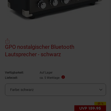
GPO nostalgischer Bluetooth
Lautsprecher - schwarz
Verfügbarkeit:
Auf Lager
Lieferzeit:
ca. 5 Werktage
Farbe:
schwarz
-21 %
Sie Sparen 21 Prozent
UVP
159.
95
UVP 