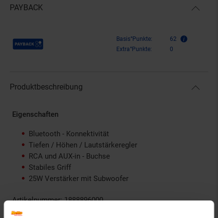
PAYBACK
Payback Punkte
Basis°Punkte:
62
Extra°Punkte:
0
Produktbeschreibung
Eigenschaften
Bluetooth - Konnektivität
Tiefen / Höhen / Lautstärkeregler
RCA und AUX-in - Buchse
Stabiles Griff
25W Verstärker mit Subwoofer
Artikelnummer: 1888896000
EAN: 5060237570818