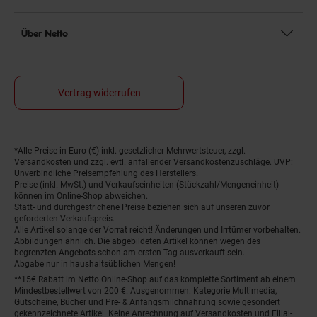
Über Netto
Vertrag widerrufen
*Alle Preise in Euro (€) inkl. gesetzlicher Mehrwertsteuer, zzgl.
Fußnoten
Versandkosten
und zzgl. evtl. anfallender Versandkostenzuschläge. UVP:
Unverbindliche Preisempfehlung des Herstellers.
Preise (inkl. MwSt.) und Verkaufseinheiten (Stückzahl/Mengeneinheit)
können im Online-Shop abweichen.
Statt- und durchgestrichene Preise beziehen sich auf unseren zuvor
geforderten Verkaufspreis.
Alle Artikel solange der Vorrat reicht! Änderungen und Irrtümer vorbehalten.
Abbildungen ähnlich. Die abgebildeten Artikel können wegen des
begrenzten Angebots schon am ersten Tag ausverkauft sein.
Abgabe nur in haushaltsüblichen Mengen!
**15€ Rabatt im Netto Online-Shop auf das komplette Sortiment ab einem
Mindestbestellwert von 200 €. Ausgenommen: Kategorie Multimedia,
Gutscheine, Bücher und Pre- & Anfangsmilchnahrung sowie gesondert
gekennzeichnete Artikel. Keine Anrechnung auf Versandkosten und Filial-