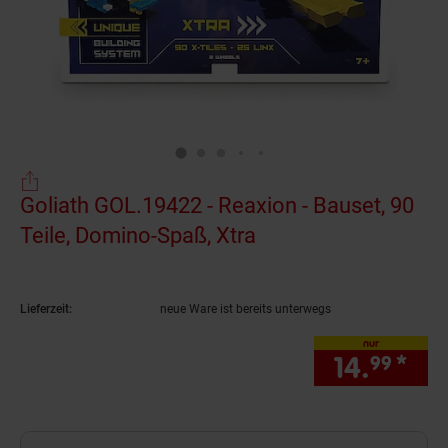
Goliath GOL.19422 - Reaxion - Bauset, 90
Teile, Domino-Spaß, Xtra
(Produkt aktuell au
Lieferzeit:
neue Ware ist bereits unterwegs
nur
14.
*
nur
99