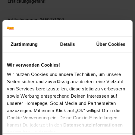
Erstickungsgefahr!
Artikelnummer: 2650271000
EAN: 8720077194229
Artikel gehört zur Kategorie:
Spielzeugautos, -LKWs & -
Baumaschinen
Zustimmung
Details
Über Cookies
Wir verwenden Cookies!
Versandinformationen
Wir nutzen Cookies und andere Techniken, um unsere
Seiten sicher und zuverlässig anzubieten, eine Vielzahl
Herstellerinformationen
von Services bereitzustellen, diese stetig zu verbessern
sowie Werbung entsprechend Deinen Interessen auf
unserer Homepage, Social Media und Partnerseiten
Fußzeile
Weitere Online-Angebote
anzuzeigen. Mit einem Klick auf „Ok“ willigst Du in die
Cookie Verwendung ein. Deine Cookie-Einstellungen
kannst Du jederzeit in den
Datenschutzinformationen
Netto Reisen
TV-Shop
Weinwelt
ändern bzw. widerrufen.