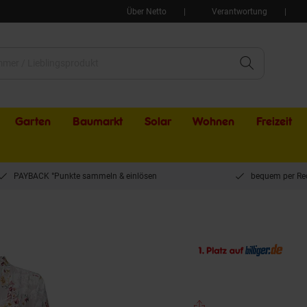
Über Netto
Verantwortung
Garten
Baumarkt
Solar
Wohnen
Freizeit
PAYBACK °Punkte sammeln & einlösen
bequem per Re
Goldenbay Damen Sleepwear-Set Gown & Nightdress Blossom 1er Pack