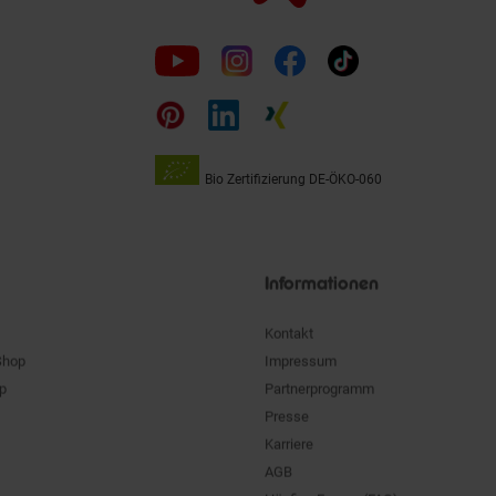
Folge
uns
auf
Bio Zertifizierung
DE-ÖKO-060
Unsere
Siegel
Informationen
Kontakt
Shop
Impressum
pp
Partnerprogramm
Presse
Karriere
AGB
Häufige Fragen (FAQ)