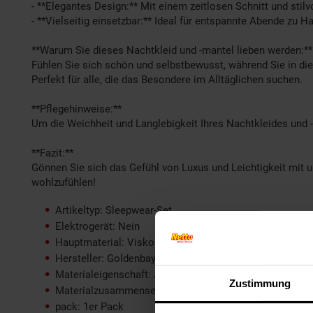
- **Elegantes Design:** Mit einem zeitlosen Schnitt und stil
- **Vielseitig einsetzbar:** Ideal für entspannte Abende zu 
**Warum Sie dieses Nachtkleid und -mantel lieben werden:**
Fühlen Sie sich schön und selbstbewusst, während Sie in die
Perfekt für alle, die das Besondere im Alltäglichen suchen.
**Pflegehinweise:**
Um die Weichheit und Langlebigkeit Ihres Nachtkleides und
**Fazit:**
Gönnen Sie sich das Gefühl von Luxus und Leichtigkeit mit un
wohlzufühlen!
Artikeltyp: Sleepwear-Set
Elektrogerät: Nein
Hauptmaterial: Viskose
Hersteller: Goldenbay
Materialeigenschaft: Jersey (Wirk)
Zustimmung
Materialzusammensetzung: 75% Viskose, 20% Baumwol
pack: 1er Pack