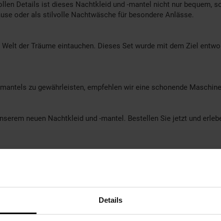
vollen Details ist dieses Nachtkleid und -mantel nicht nur bequem, 
Hause oder als stilvolle Nachtwäsche für besondere Anlässe.
 Welt der Träume eintauchen. Dieses Set wurde mit dem Ziel entworf
 -mantels zu gewährleisten, empfehlen wir eine schonende Maschine
serem neuen Nachtkleid und -mantel. Bestellen Sie jetzt und erlebe
Details
le, 5% Elasthan