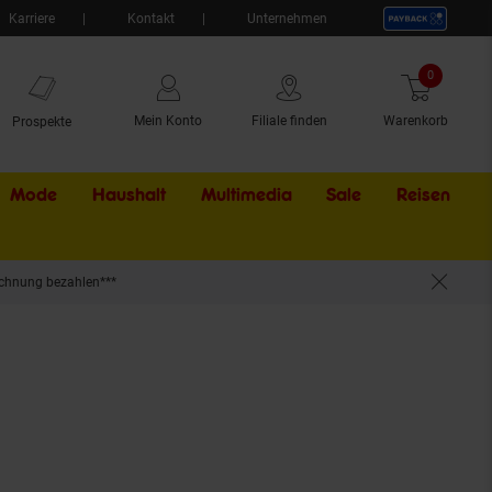
Karriere
Kontakt
Unternehmen
0
Artikel
Mein Konto
Filiale finden
Warenkorb
Prospekte
Mode
Haushalt
Multimedia
Sale
Externer Li
Reisen
chnung bezahlen***