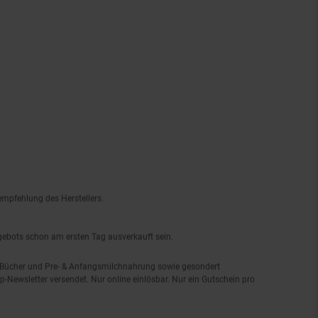
empfehlung des Herstellers.
ngebots schon am ersten Tag ausverkauft sein.
, Bücher und Pre- & Anfangsmilchnahrung sowie gesondert
-Newsletter versendet. Nur online einlösbar. Nur ein Gutschein pro
 per Mail. Die Höhe des Filial-Gutscheins ist dem Artikelbild des