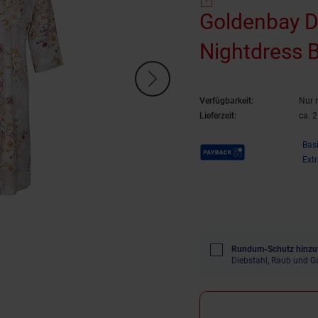
Goldenbay 
Nightdress 
Verfügbarkeit:
Nur 
Lieferzeit:
ca. 
Payback Punkte
Bas
Ext
Rundum-Schutz hinzu
Diebstahl, Raub und G