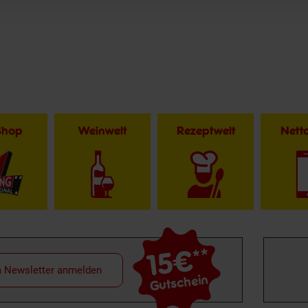
Shop
Weinwelt
Rezeptwelt
Net
15€
**
m Newsletter anmelden
Gutschein