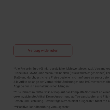
Vertrag widerrufen
Fußnoten
*Alle Preise in Euro (€) inkl. gesetzlicher Mehrwertsteuer, zzgl.
Versandkos
Preise (inkl. MwSt.) und Verkaufseinheiten (Stückzahl/Mengeneinheit) k
Statt- und durchgestrichene Preise beziehen sich auf unseren zuvor gefor
Alle Artikel solange der Vorrat reicht! Änderungen und Irrtümer vorbeha
Abgabe nur in haushaltsüblichen Mengen!
**15€ Rabatt im Netto Online-Shop auf das komplette Sortiment ab ein
gekennzeichnete Artikel. Keine Anrechnung auf Versandkosten und Filial-
Person und Bestellung. Restbeträge werden nicht ausgezahlt. Nicht mit 
***Positive Bonitätsprüfung vorausgesetzt
²⁰Filial-Gutschein gratis zu jeder Bestellung dieses Artikels (solange der