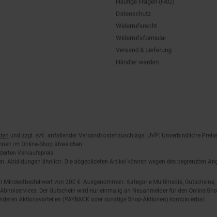
Datenschutz
Widerrufsrecht
Widerrufsformular
Versand & Lieferung
Händler werden
ten
und zzgl. evtl. anfallender Versandkostenzuschläge. UVP: Unverbindliche Preis
önnen im Online-Shop abweichen.
derten Verkaufspreis.
lten. Abbildungen ähnlich. Die abgebildeten Artikel können wegen des begrenzten A
em Mindestbestellwert von 200 €. Ausgenommen: Kategorie Multimedia, Gutscheine
Abholservices. Der Gutschein wird nur einmalig an Neuanmelder für den Online-Shop
anderen Aktionsvorteilen (PAYBACK oder sonstige Shop-Aktionen) kombinierbar.
 Vorrat reicht). Versand des Filial-Gutscheins erfolgt 4 Wochen nach Warenanlieferung