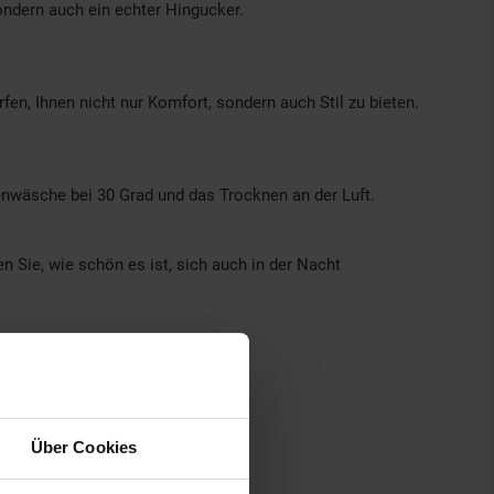
sondern auch ein echter Hingucker.
en, Ihnen nicht nur Komfort, sondern auch Stil zu bieten.
nwäsche bei 30 Grad und das Trocknen an der Luft.
n Sie, wie schön es ist, sich auch in der Nacht
Über Cookies