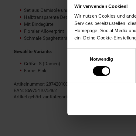
Wir verwenden Cookies!
Set aus Camisole und Morgenmantel
Wir nutzen Cookies und ander
Halbtransparente Details am Ausschnitt
Services bereitzustellen, di
Mit Bindegürtel
Homepage, Social Media und P
Floraler Alloverprint
ein. Deine Cookie-Einstellun
Schmale Spaghettiträger
Gewählte Variante:
Einwilligungsauswahl
Notwendig
Größe: S (Damen)
Farbe: Pink
Artikelnummer: 2874201000
EAN: 8697541075462
Artikel gehört zur Kategorie:
Damen Wäsche, Strümpfe & So