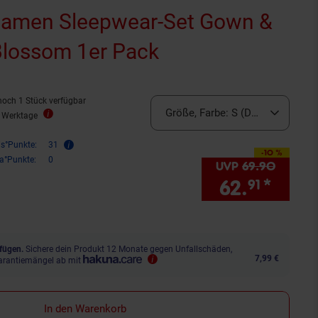
Damen Sleepwear-Set Gown &
Blossom 1er Pack
noch 1 Stück verfügbar
Größe, Farbe:
S (Damen), Pink
2 Werktage
is°Punkte:
31
-10 %
Sie Sparen 10 Prozent,
ra°Punkte:
0
UVP
69.
90
UVP : 6
62.
*
Sie 
91
fügen.
Sichere dein Produkt 12 Monate gegen Unfallschäden,
7,99 €
arantiemängel ab mit
In den Warenkorb