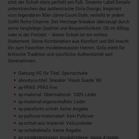
sitzt der Schuh stets perfekt am Fuß. Dezente Label-Details
unterstreichen das authentische Gola-Design. Inspiriert
vom legendären 80er-Jahre-Court-Style, verleiht er jedem
Outfit Retro-Charme. Der Heritage-Sneaker überzeugt durch
seine langlebige Qualität und Bequemlichkeit. Ob im Alltag
oder in der Freizeit – dieser Schuh ist ein echtes
Statement. Seine Kombination aus Komfort und Stil macht
ihn zum Favoriten modebewusster Herren. Gola steht für
britische Tradition und sportliche Authentizität seit
Generationen.
Gattung VG für Titel: Sportschuhe
aboutyou-titel: Sneaker 'Hawk Suede '86'
ay-PFAS: PFAS Frei
ay-material: Obermaterial: 100% Leder
ay-material-eigenschaften: Leder
ay-passform schuh: keine Angabe
ay-pullover-materialart: kein Pullover
ay-schuh-acc material: Veloursleder
ay-schuhdetails: keine Angabe
ay-sondergroessen_produktebene: keine Angabe