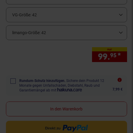
VG-Größe:
42
limango-Größe:
42
nur
99.
*
nur
95
Rundum-Schutz hinzufügen.
Sichere dein Produkt 12
Monate gegen Unfallschäden, Diebstahl, Raub und
7,99 €
Garantiemängel ab mit
In den Warenkorb