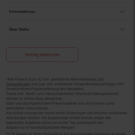
Informationen
Über Netto
Vertrag widerrufen
*Alle Preise in Euro (€) inkl. gesetzlicher Mehrwertsteuer, zzgl.
Fußnoten
Versandkosten
und zzgl. evtl. anfallender Versandkostenzuschläge. UVP:
Unverbindliche Preisempfehlung des Herstellers.
Preise (inkl. MwSt.) und Verkaufseinheiten (Stückzahl/Mengeneinheit)
können im Online-Shop abweichen.
Statt- und durchgestrichene Preise beziehen sich auf unseren zuvor
geforderten Verkaufspreis.
Alle Artikel solange der Vorrat reicht! Änderungen und Irrtümer vorbehalten.
Abbildungen ähnlich. Die abgebildeten Artikel können wegen des
begrenzten Angebots schon am ersten Tag ausverkauft sein.
Abgabe nur in haushaltsüblichen Mengen!
**15€ Rabatt im Netto Online-Shop auf das komplette Sortiment ab einem