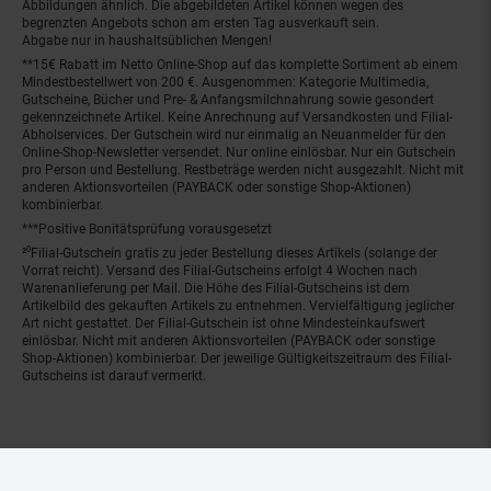
Abbildungen ähnlich. Die abgebildeten Artikel können wegen des
begrenzten Angebots schon am ersten Tag ausverkauft sein.
Abgabe nur in haushaltsüblichen Mengen!
**15€ Rabatt im Netto Online-Shop auf das komplette Sortiment ab einem
Mindestbestellwert von 200 €. Ausgenommen: Kategorie Multimedia,
Gutscheine, Bücher und Pre- & Anfangsmilchnahrung sowie gesondert
gekennzeichnete Artikel. Keine Anrechnung auf Versandkosten und Filial-
Abholservices. Der Gutschein wird nur einmalig an Neuanmelder für den
Online-Shop-Newsletter versendet. Nur online einlösbar. Nur ein Gutschein
pro Person und Bestellung. Restbeträge werden nicht ausgezahlt. Nicht mit
anderen Aktionsvorteilen (PAYBACK oder sonstige Shop-Aktionen)
kombinierbar.
***Positive Bonitätsprüfung vorausgesetzt
²⁰Filial-Gutschein gratis zu jeder Bestellung dieses Artikels (solange der
Vorrat reicht). Versand des Filial-Gutscheins erfolgt 4 Wochen nach
Warenanlieferung per Mail. Die Höhe des Filial-Gutscheins ist dem
Artikelbild des gekauften Artikels zu entnehmen. Vervielfältigung jeglicher
Art nicht gestattet. Der Filial-Gutschein ist ohne Mindesteinkaufswert
einlösbar. Nicht mit anderen Aktionsvorteilen (PAYBACK oder sonstige
Shop-Aktionen) kombinierbar. Der jeweilige Gültigkeitszeitraum des Filial-
Gutscheins ist darauf vermerkt.
© Netto Marken-Discount Stiftung & Co. KG |