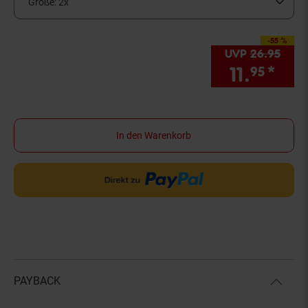
Größe:
2x
-55 %
Sie Sparen 55 Prozen
UVP
26.
95
UVP 
11.
*
Sie
95
In den Warenkorb
PAYBACK