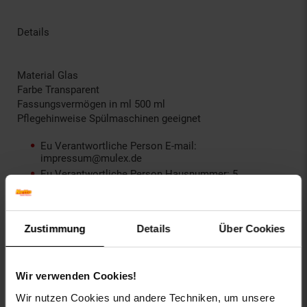
Details
Material Glas
Farbe Transparent
Fassungsvermögen in ml 500 ml
Pflegehinweise Spülmaschinen geeignet
Eu Verantwortliche Person E-mail:
impressum@mulex.de
Eu Verantwortliche Person Hausnummer: 5
Eu Verantwortliche Person Land: Deutschland
Eu Verantwortliche Person Name oder Firma: Akyol
International GmbH & Co. KG
Zustimmung
Details
Über Cookies
Eu Verantwortliche Person Ort: Gelsenkirchen
Eu Verantwortliche Person PLZ: 45889
Eu Verantwortliche Person Straße: Hamburger Str.
Wir verwenden Cookies!
Gläser-Art: Longdrink
Hauptmaterial: Glas
Wir nutzen Cookies und andere Techniken, um unsere