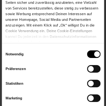
geschlecht: unisex
Seiten sicher und zuverlässig anzubieten, eine Vielzahl
von Services bereitzustellen, diese stetig zu verbessern
Gewählte Variante:
sowie Werbung entsprechend Deinen Interessen auf
unserer Homepage, Social Media und Partnerseiten
Farbe: Transparent
anzuzeigen. Mit einem Klick auf „Ok“ willigst Du in die
Größe: 2x
Cookie Verwendung ein. Deine Cookie-Einstellungen
kannst Du jederzeit in den
Datenschutzinformationen
Artikelnummer: 2655966000
ändern bzw. widerrufen.
EAN: 4255698264999
Artikel gehört zur Kategorie:
Geschirr & Gläser
Einwilligungsauswahl
Notwendig
Präferenzen
Versandinformationen
Statistiken
Herstellerinformationen
Marketing