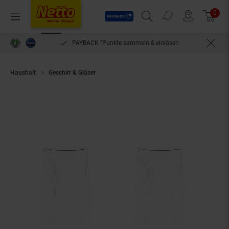
Payback
Prospekte
0
Arti
Menü
Suchfeld einblenden
Filiale finden
Warenkorb
PAYBACK °Punkte sammeln & einlösen
Haushalt
Geschirr & Gläser
Glas Set Stripe Riffel Longdrink-Glas