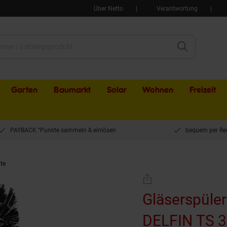
Über Netto
Verantwortung
Garten
Baumarkt
Solar
Wohnen
Freizeit
PAYBACK °Punkte sammeln & einlösen
bequem per Re
te
Gläserspüler Brush - Mittelbürste für DELFIN TS 3100 + 2100 für Kölsch Gläs
Gläserspüler
DELFIN TS 3