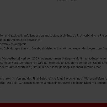
ten
und zzgl. evtl. anfallender Versandkostenzuschläge. UVP: Unverbindliche Preis
önnen im Online-Shop abweichen.
derten Verkaufspreis.
lten. Abbildungen ähnlich. Die abgebildeten Artikel können wegen des begrenzten A
em Mindestbestellwert von 200 €. Ausgenommen: Kategorie Multimedia, Gutscheine
Abholservices. Der Gutschein wird nur einmalig an Neuanmelder für den Online-Shop
anderen Aktionsvorteilen (PAYBACK oder sonstige Shop-Aktionen) kombinierbar.
 Vorrat reicht). Versand des Filial-Gutscheins erfolgt 4 Wochen nach Warenanlieferung
stattet. Der Filial-Gutschein ist ohne Mindesteinkaufswert einlösbar. Nicht mit and
.