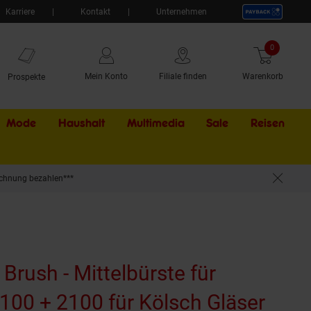
Karriere
Kontakt
Unternehmen
0
Artikel
Mein Konto
Filiale finden
Warenkorb
Prospekte
Mode
Haushalt
Multimedia
Sale
Externer Li
Reisen
chnung bezahlen***
er
 Brush - Mittelbürste für
100 + 2100 für Kölsch Gläser
(Pro