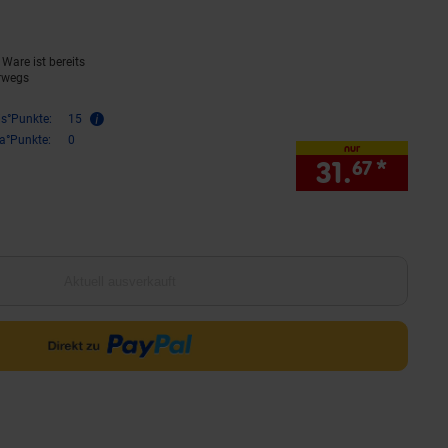
Ware ist bereits
rwegs
is°Punkte:
15
ra°Punkte:
0
nur
31.
*
nur 3
67
Aktuell ausverkauft