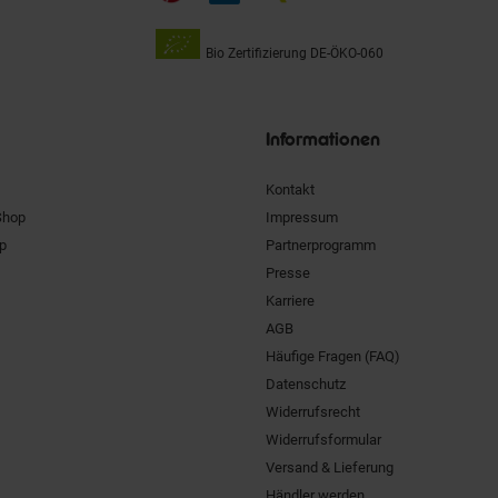
Bio Zertifizierung
DE-ÖKO-060
Unsere
Siegel
Informationen
Kontakt
Shop
Impressum
pp
Partnerprogramm
Presse
Karriere
AGB
Häufige Fragen (FAQ)
Datenschutz
Widerrufsrecht
Widerrufsformular
Versand & Lieferung
Händler werden