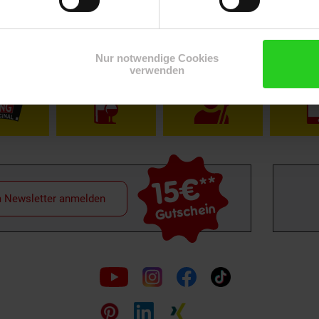
Shop
Weinwelt
Rezeptwelt
Net
Nur notwendige Cookies
verwenden
15€
**
m Newsletter anmelden
Gutschein
Folge
uns
auf