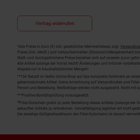
Vertrag widerrufen
Fußnoten
*Alle Preise in Euro (€) inkl. gesetzlicher Mehrwertsteuer, zzgl.
Versandkos
Preise (inkl. MwSt.) und Verkaufseinheiten (Stückzahl/Mengeneinheit) k
Statt- und durchgestrichene Preise beziehen sich auf unseren zuvor gefor
Alle Artikel solange der Vorrat reicht! Änderungen und Irrtümer vorbeha
Abgabe nur in haushaltsüblichen Mengen!
**15€ Rabatt im Netto Online-Shop auf das komplette Sortiment ab ein
gekennzeichnete Artikel. Keine Anrechnung auf Versandkosten und Filial-
Person und Bestellung. Restbeträge werden nicht ausgezahlt. Nicht mit 
***Positive Bonitätsprüfung vorausgesetzt
²⁰Filial-Gutschein gratis zu jeder Bestellung dieses Artikels (solange der
gekauften Artikels zu entnehmen. Vervielfältigung jeglicher Art nicht ge
Der jeweilige Gültigkeitszeitraum des Filial-Gutscheins ist darauf vermerkt