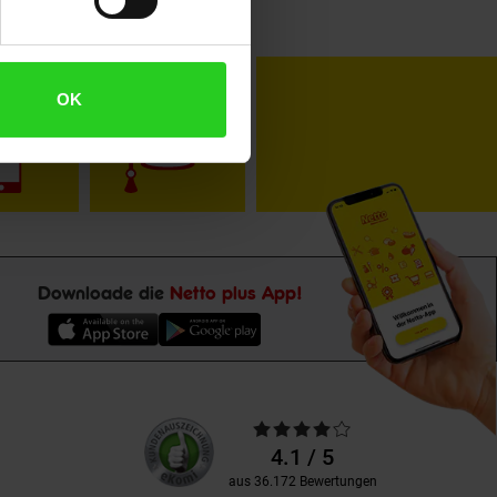
toKOM
Karriere
OK
Downloade die
Netto plus App!
Unsere
Durchschnittliche
Kundenbewertungen
Bewertungen
4.1 / 5
aus 36.172 Bewertungen