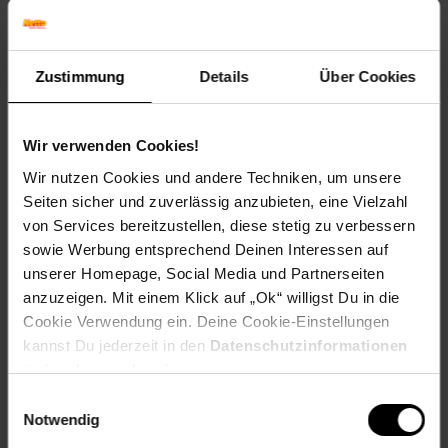
Hand Gewicht: 1.25 kg Produkttyp: GBM 40-R
Arbeitsbereich: Blindnietmuttern von M3 bis M10 aller
Werkstoffe sowie M12 in Aluminium und Stahl;
Blindnietschrauben von M4-M8. Arbeitsbereich in Alu: M12
Zustimmung
Details
Über Cookies
Arbeitsbereich in Stahl: M12 Setzhub: 6 mm
Artikelnummer: 2806556000
Wir verwenden Cookies!
EAN: 4007081092494
Artikel gehört zur Kategorie:
Handwerkzeuge & Handgeräte
Wir nutzen Cookies und andere Techniken, um unsere
Seiten sicher und zuverlässig anzubieten, eine Vielzahl
von Services bereitzustellen, diese stetig zu verbessern
sowie Werbung entsprechend Deinen Interessen auf
Versandinformationen
unserer Homepage, Social Media und Partnerseiten
anzuzeigen. Mit einem Klick auf „Ok“ willigst Du in die
Cookie Verwendung ein. Deine Cookie-Einstellungen
Herstellerinformationen
kannst Du jederzeit in den
Datenschutzinformationen
ändern bzw. widerrufen.
Einwilligungsauswahl
Fußzeile
Weitere Online-Angebote
Notwendig