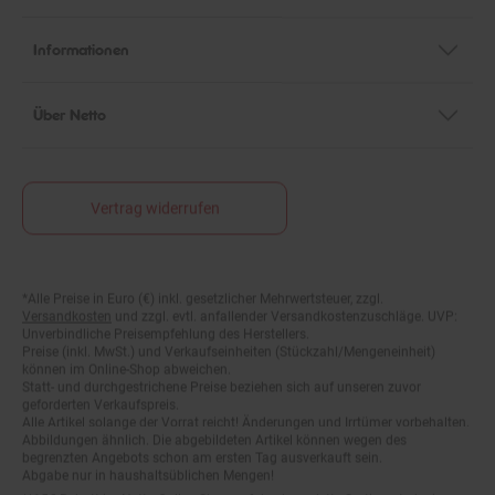
Informationen
Über Netto
Vertrag widerrufen
*Alle Preise in Euro (€) inkl. gesetzlicher Mehrwertsteuer, zzgl.
Fußnoten
Versandkosten
und zzgl. evtl. anfallender Versandkostenzuschläge. UVP:
Unverbindliche Preisempfehlung des Herstellers.
Preise (inkl. MwSt.) und Verkaufseinheiten (Stückzahl/Mengeneinheit)
können im Online-Shop abweichen.
Statt- und durchgestrichene Preise beziehen sich auf unseren zuvor
geforderten Verkaufspreis.
Alle Artikel solange der Vorrat reicht! Änderungen und Irrtümer vorbehalten.
Abbildungen ähnlich. Die abgebildeten Artikel können wegen des
begrenzten Angebots schon am ersten Tag ausverkauft sein.
Abgabe nur in haushaltsüblichen Mengen!
**15€ Rabatt im Netto Online-Shop auf das komplette Sortiment ab einem