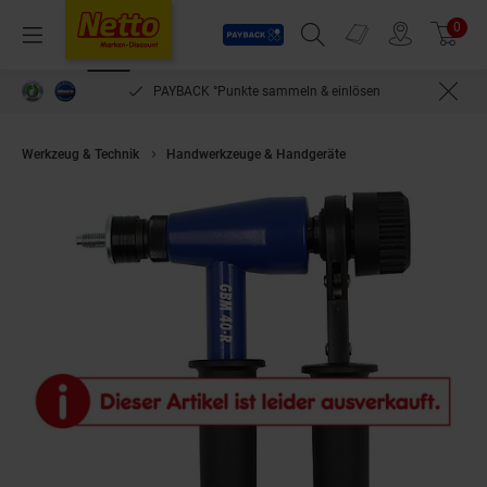
Payback
Prospekte
0
Arti
Menü
Suchfeld einblenden
Filiale finden
Warenkorb
PAYBACK °Punkte sammeln & einlösen
Werkzeug & Technik
Handwerkzeuge & Handgeräte
Gesipa Handnietger