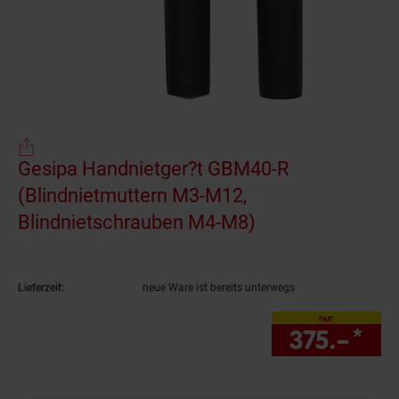
Gesipa Handnietger?t GBM40-R
(Blindnietmuttern M3-M12,
Blindnietschrauben M4-M8)
(Produkt aktuell
Lieferzeit:
neue Ware ist bereits unterwegs
nur
375.–
*
nur