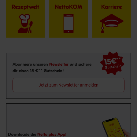
Rezeptwelt
NettoKOM
Karriere
15€
**
Newsletter Anmeldung
Abonniere unseren
Newsletter
und sichere
Gutschein
dir einen 15 €**-Gutschein!
Jetzt zum Newsletter anmelden
Downloade die
Netto plus App!