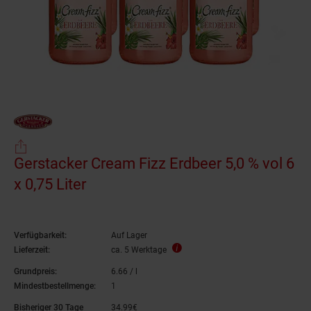
Gerstacker Cream Fizz Erdbeer 5,0 % vol 6
x 0,75 Liter
Verfügbarkeit:
Auf Lager
Lieferzeit:
ca. 5 Werktage
Grundpreis:
6.
66
/ l
6,
66
€ pro Liter
Mindestbestellmenge:
1
Bisheriger 30 Tage
34.
99
€
34,
99
€