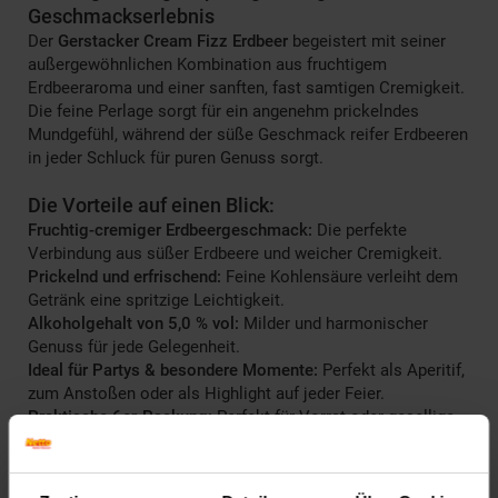
Geschmackserlebnis
Der
Gerstacker Cream Fizz Erdbeer
begeistert mit seiner
außergewöhnlichen Kombination aus fruchtigem
Erdbeeraroma und einer sanften, fast samtigen Cremigkeit.
Die feine Perlage sorgt für ein angenehm prickelndes
Mundgefühl, während der süße Geschmack reifer Erdbeeren
in jeder Schluck für puren Genuss sorgt.
Die Vorteile auf einen Blick:
Fruchtig-cremiger Erdbeergeschmack:
Die perfekte
Verbindung aus süßer Erdbeere und weicher Cremigkeit.
Prickelnd und erfrischend:
Feine Kohlensäure verleiht dem
Getränk eine spritzige Leichtigkeit.
Alkoholgehalt von 5,0 % vol:
Milder und harmonischer
Genuss für jede Gelegenheit.
Ideal für Partys & besondere Momente:
Perfekt als Aperitif,
zum Anstoßen oder als Highlight auf jeder Feier.
Praktische 6er-Packung:
Perfekt für Vorrat oder gesellige
Runden mit Freunden und Familie.
Genuss pur – oder als kreativer Cocktail