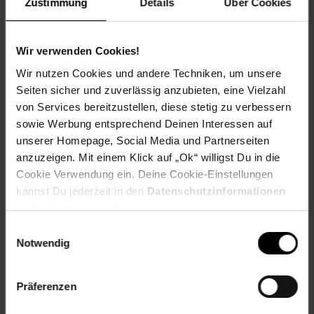
Zustimmung
Details
Über Cookies
Ob pur eisgekühlt, mit frischen Erdbeerstücken oder als
Basis für raffinierte Cocktails – der
Gerstacker Cream Fizz
Erdbeer
ist vielseitig einsetzbar. Probieren Sie ihn mit
Wir verwenden Cookies!
einem Hauch Vanille oder kombinieren Sie ihn mit
Schokolade für ein besonders luxuriöses
Wir nutzen Cookies und andere Techniken, um unsere
Geschmackserlebnis.
Seiten sicher und zuverlässig anzubieten, eine Vielzahl
von Services bereitzustellen, diese stetig zu verbessern
Jetzt online bestellen und cremig-fruchtige
sowie Werbung entsprechend Deinen Interessen auf
Erfrischung genießen!
unserer Homepage, Social Media und Partnerseiten
Gönnen Sie sich das einzigartige Zusammenspiel aus
anzuzeigen. Mit einem Klick auf „Ok“ willigst Du in die
prickelndem Fruchtsecco und samtiger Cremigkeit!
Cookie Verwendung ein. Deine Cookie-Einstellungen
Bestellen Sie jetzt die
6 x 0,75 Liter-Packung
Gerstacker
Cream Fizz Erdbeer
und erleben Sie fruchtigen Genuss in
kannst Du jederzeit in den
Datenschutzinformationen
einer neuen, aufregenden Form!
ändern bzw. widerrufen.
Einwilligungsauswahl
Artikelnummer: 2821146000
Notwendig
EAN: 2100000922956
Artikel gehört zur Kategorie:
Wein-Mixgetränke
Präferenzen