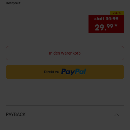
Bestpreis:
-14 %
Sie Sparen 14 Prozen
statt
34.
99
Alter
29.
*
Sie
99
In den Warenkorb
PAYBACK