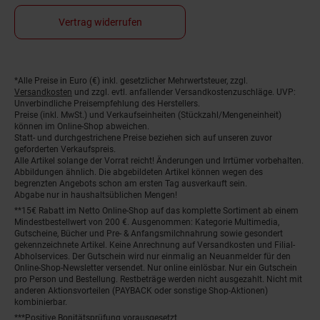
Vertrag widerrufen
*Alle Preise in Euro (€) inkl. gesetzlicher Mehrwertsteuer, zzgl.
Fußnoten
Versandkosten
und zzgl. evtl. anfallender Versandkostenzuschläge. UVP:
Unverbindliche Preisempfehlung des Herstellers.
Preise (inkl. MwSt.) und Verkaufseinheiten (Stückzahl/Mengeneinheit)
können im Online-Shop abweichen.
Statt- und durchgestrichene Preise beziehen sich auf unseren zuvor
geforderten Verkaufspreis.
Alle Artikel solange der Vorrat reicht! Änderungen und Irrtümer vorbehalten.
Abbildungen ähnlich. Die abgebildeten Artikel können wegen des
begrenzten Angebots schon am ersten Tag ausverkauft sein.
Abgabe nur in haushaltsüblichen Mengen!
**15€ Rabatt im Netto Online-Shop auf das komplette Sortiment ab einem
Mindestbestellwert von 200 €. Ausgenommen: Kategorie Multimedia,
Gutscheine, Bücher und Pre- & Anfangsmilchnahrung sowie gesondert
gekennzeichnete Artikel. Keine Anrechnung auf Versandkosten und Filial-
Abholservices. Der Gutschein wird nur einmalig an Neuanmelder für den
Online-Shop-Newsletter versendet. Nur online einlösbar. Nur ein Gutschein
pro Person und Bestellung. Restbeträge werden nicht ausgezahlt. Nicht mit
anderen Aktionsvorteilen (PAYBACK oder sonstige Shop-Aktionen)
kombinierbar.
***Positive Bonitätsprüfung vorausgesetzt