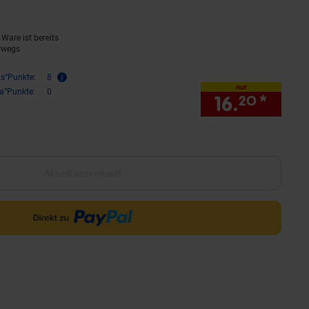
Ware ist bereits
rwegs
is°Punkte:
8
nur
ra°Punkte:
0
16.
*
nur 1
20
Aktuell ausverkauft