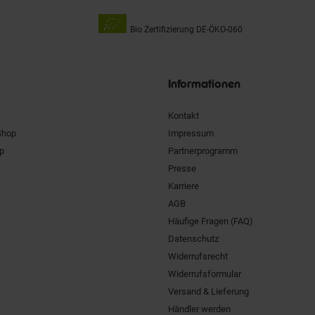
Bio Zertifizierung
DE-ÖKO-060
Unsere
Siegel
Informationen
Kontakt
Shop
Impressum
pp
Partnerprogramm
Presse
Karriere
AGB
Häufige Fragen (FAQ)
Datenschutz
Widerrufsrecht
Widerrufsformular
Versand & Lieferung
Händler werden