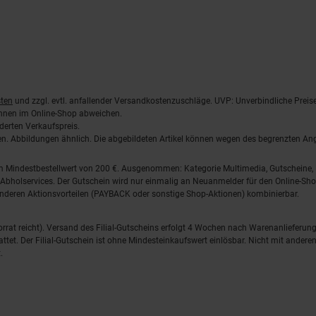
ten
und zzgl. evtl. anfallender Versandkostenzuschläge. UVP: Unverbindliche Preis
önnen im Online-Shop abweichen.
derten Verkaufspreis.
lten. Abbildungen ähnlich. Die abgebildeten Artikel können wegen des begrenzten A
em Mindestbestellwert von 200 €. Ausgenommen: Kategorie Multimedia, Gutscheine
Abholservices. Der Gutschein wird nur einmalig an Neuanmelder für den Online-Shop
anderen Aktionsvorteilen (PAYBACK oder sonstige Shop-Aktionen) kombinierbar.
 Vorrat reicht). Versand des Filial-Gutscheins erfolgt 4 Wochen nach Warenanlieferung
stattet. Der Filial-Gutschein ist ohne Mindesteinkaufswert einlösbar. Nicht mit and
.