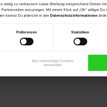
ese stetig zu verbessern sowie Werbung entsprechend Deinen In
artnerseiten anzuzeigen. Mit einem Klick auf „Ok“ willigst Du
udenbeet,Im Schattengarten,Bodendecker, Bienenweide, Steingarten
gen kannst Du jederzeit in den
Datenschutzinformationen
änder
Präferenzen
Statistiken
Nur notwendige Cookies
verwenden