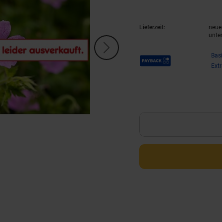
Lieferzeit:
neue 
unte
Payback Punkte
Bas
Ext