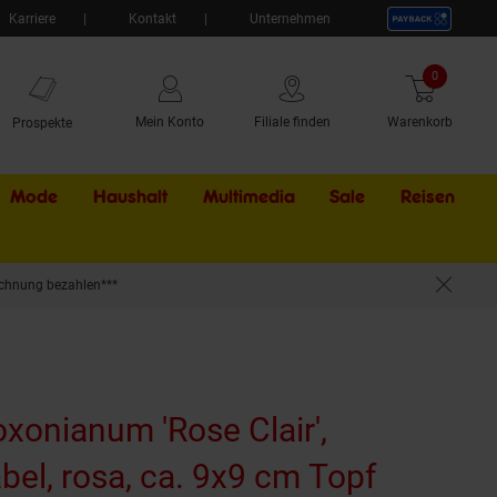
Karriere
Kontakt
Unternehmen
0
Artikel
Mein Konto
Filiale finden
Warenkorb
Prospekte
Mode
Haushalt
Multimedia
Sale
Externer Li
Reisen
chnung bezahlen***
xonianum 'Rose Clair',
el, rosa, ca. 9x9 cm Topf
(Produkt