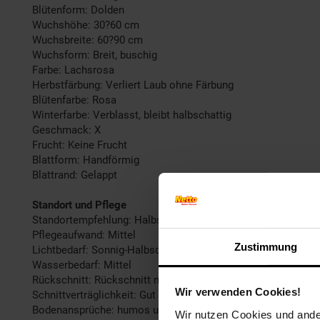
Blütenform: Dolden
Wuchshöhe: 30?60 cm
Wuchsbreite: 60?90 cm
Wuchsform: Breit, buschig
Farbe: Lachsrosa
Herbstfärbung: Verliert Laub ohne Färbung
Blütenfarbe: Rosa
Winterfarbe: Verblasst, bleibt halbschattig
Geschmack: X
Frucht: Keine Frucht
Blattform: Handförmig
Blattrand: Gelappt
Standort und Pflege
Standortempfehlung: Halbschattig, windgeschützt
Pflegeaufwand: Mittel
Zustimmung
Lichtbedarf: Sonnig-Halbschattig
Wasserbedarf: Mittel
Rückschnitt: Rückschnitt nach der Blüte
Wir verwenden Cookies!
Schnittverträglichkeit: Gut
Bodenansprüche: humos und gut durchlässig
Wir nutzen Cookies und ander