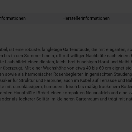
nformationen
Herstellerinformationen
bel, ist eine robuste, langlebige Gartenstaude, die mit eleganten, 
en bis in den Sommer hinein, oft mit williger Nachblüte nach eine
pte Laub bildet einen dichten, leicht breitbuschigen Horst und bleibt
r überzeugt. Mit einer Wuchshöhe von etwa 40 bis 60 cm eignet sich
zen sowie als harmonischer Rosenbegleiter. In gemischten Stauden
assiker für Struktur und Farbruhe; auch im Kübel auf Terrasse und 
dorte mit durchlässigem, humosem, frisch bis mäßig trockenem Bod
er ersten Hauptblüte fördert einen kompakten Neuaustrieb und eine 
ng oder als lockerer Solitär im kleineren Gartenraum und trägt mit 