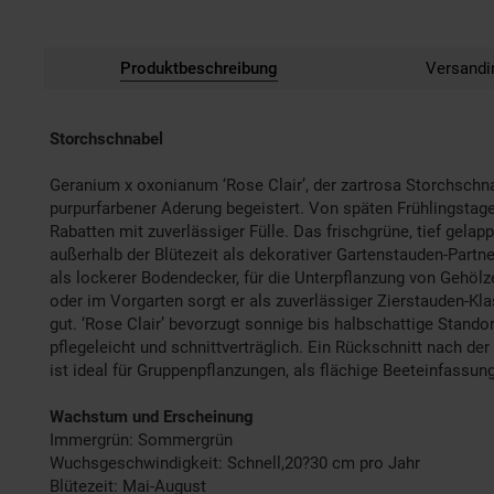
Produktbeschreibung
Versandi
Storchschnabel
Geranium x oxonianum ‘Rose Clair’, der zartrosa Storchschna
purpurfarbener Aderung begeistert. Von späten Frühlingstag
Rabatten mit zuverlässiger Fülle. Das frischgrüne, tief gelap
außerhalb der Blütezeit als dekorativer Gartenstauden-Partne
als lockerer Bodendecker, für die Unterpflanzung von Gehöl
oder im Vorgarten sorgt er als zuverlässiger Zierstauden-Kl
gut. ‘Rose Clair’ bevorzugt sonnige bis halbschattige Stan
pflegeleicht und schnittverträglich. Ein Rückschnitt nach d
ist ideal für Gruppenpflanzungen, als flächige Beeteinfassu
Wachstum und Erscheinung
Immergrün: Sommergrün
Wuchsgeschwindigkeit: Schnell,20?30 cm pro Jahr
Blütezeit: Mai-August