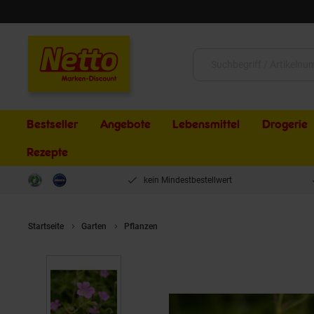
Schließen
Suche:
Bestseller
Angebote
Lebensmittel
Drogerie
Rezepte
kein Mindestbestellwert
Startseite
Garten
Pflanzen
Geranium x oxonianum 'Rose Clair', 