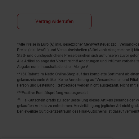
Vertrag widerrufen
Fußnoten
*Alle Preise in Euro (€) inkl. gesetzlicher Mehrwertsteuer, zzgl.
Versandkos
Preise (inkl. MwSt.) und Verkaufseinheiten (Stückzahl/Mengeneinheit) k
Statt- und durchgestrichene Preise beziehen sich auf unseren zuvor gefor
Alle Artikel solange der Vorrat reicht! Änderungen und Irrtümer vorbeha
Abgabe nur in haushaltsüblichen Mengen!
**15€ Rabatt im Netto Online-Shop auf das komplette Sortiment ab ein
gekennzeichnete Artikel. Keine Anrechnung auf Versandkosten und Filial-
Person und Bestellung. Restbeträge werden nicht ausgezahlt. Nicht mit 
***Positive Bonitätsprüfung vorausgesetzt
²⁰Filial-Gutschein gratis zu jeder Bestellung dieses Artikels (solange der
gekauften Artikels zu entnehmen. Vervielfältigung jeglicher Art nicht ge
Der jeweilige Gültigkeitszeitraum des Filial-Gutscheins ist darauf vermerkt