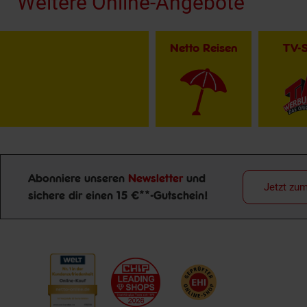
Weitere Online-Angebote
Netto Reisen
TV-
Abonniere unseren
Newsletter
und
Jetzt zu
sichere dir einen 15 €**-Gutschein!
Newsletter Anmeldung