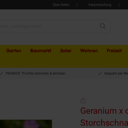
Über Netto
Verantwortung
Garten
Baumarkt
Solar
Wohnen
Freizeit
PAYBACK °Punkte sammeln & einlösen
bequem per Re
Storchschnabel, rosa, ca. 9x9 cm Topf
Geranium x o
Storchschnab