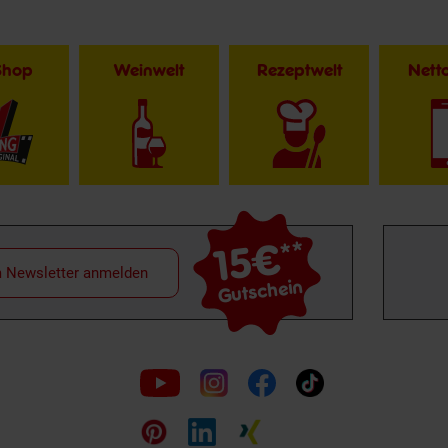
Shop
Weinwelt
Rezeptwelt
Net
15€
**
m Newsletter anmelden
Gutschein
Folge
uns
auf