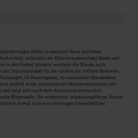
schalenförmigen Blüten in weichem Rosa und feiner
m Rückschnitt, schmückt der Blütenstaudenschatz Beete und
 bis in den Herbst attraktiv, wodurch die Staude auch
 der Storchschnabel für die vordere bis mittlere Beetreihe,
pflanzungen, im Bauerngarten, im naturnahen Staudenbeet
Balkon gedeiht er bei ausreichender Wasserversorgung sehr
en und zeigt sich nach dem Anwachsen erstaunlich
zweite Blütenwelle. Die winterharte, anpassungsfähige Staude
natürlicher Anmut zu einem stimmigen Gesamtbild bei.