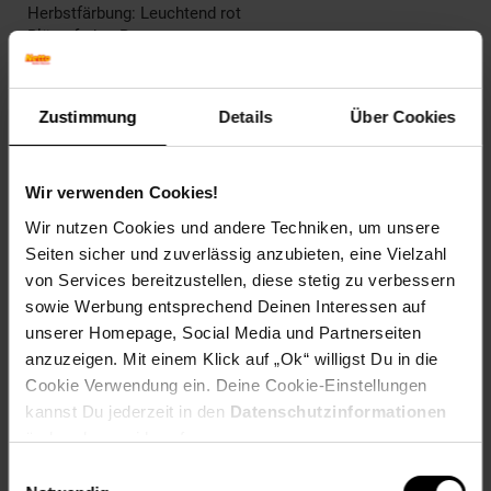
Herbstfärbung: Leuchtend rot
Blütenfarbe: Rosa
Winterfarbe: Verblasst, bleibt halbschattig
Geschmack: X
Frucht: Keine Frucht
Zustimmung
Details
Über Cookies
Blattform: Handförmig
Standort und Pflege
Wir verwenden Cookies!
Standortempfehlung: Sonnig, durchlässig
Pflegeaufwand: Wenig,Mittel
Wir nutzen Cookies und andere Techniken, um unsere
Lichtbedarf: Sonnig-Halbschattig
Seiten sicher und zuverlässig anzubieten, eine Vielzahl
Wasserbedarf: Mittel
von Services bereitzustellen, diese stetig zu verbessern
Rückschnitt: Rückschnitt im Frühjahr.
sowie Werbung entsprechend Deinen Interessen auf
Schnittverträglichkeit: Gut
unserer Homepage, Social Media und Partnerseiten
Bodenansprüche: durchlässig und kalkhaltig
Nährstoffgehalt: Mittel
anzuzeigen. Mit einem Klick auf „Ok“ willigst Du in die
Frosthärte: bis -20 °C
Cookie Verwendung ein. Deine Cookie-Einstellungen
Verwendung: Im Rosengarten,Am Gehölzrand,Auf Balkon
kannst Du jederzeit in den
Datenschutzinformationen
oder Terrasse,Im Staudenbeet,Im
ändern bzw. widerrufen.
Steppengarten,Bodendecker, Steingarten, Bienenweide,
Einwilligungsauswahl
Rabatten, Trockenmauern