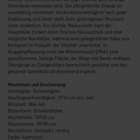
Staunässe vermieden wird. Die pflegeleichte Staude ist
zuverlässig winterhart, trockenheitsverträglich nach guter
Etablierung und bleibt dank ihres gedrungenen Wuchses
stets ordentlich. Ein leichter Rückschnitt nach der
Hauptblüte fördert einen frischen Neuaustrieb und eine
mögliche Nachblüte, während eine gelegentliche Gabe von
Kompost im Frühjahr die Vitalität unterstützt. In
Gruppenpflanzung setzt der Blütenstrauch-Effekt eine
geschlossene, farbige Fläche, die Wege und Beete einfasst,
Übergänge zu Ziergehölzen harmonisch gestaltet und das
gesamte Gartenbild strukturierend ergänzt.
Wachstum und Erscheinung
Immergrün: Sommergrün
Wuchsgeschwindigkeit: 5?10 cm pro Jahr
Blütezeit: Mai-Juli
Blütenform: Schalenblüten
Wuchshöhe: 10?20 cm
Wuchsbreite: 30?40 cm
Wuchsform: Kompakt, niedrig
Farbe: Karminrot