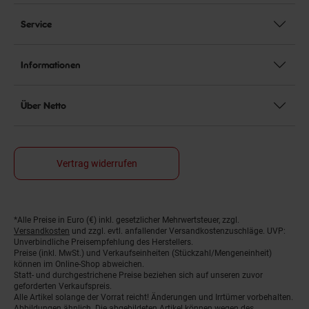
Service
Informationen
Über Netto
Vertrag widerrufen
*Alle Preise in Euro (€) inkl. gesetzlicher Mehrwertsteuer, zzgl.
Fußnoten
Versandkosten
und zzgl. evtl. anfallender Versandkostenzuschläge. UVP:
Unverbindliche Preisempfehlung des Herstellers.
Preise (inkl. MwSt.) und Verkaufseinheiten (Stückzahl/Mengeneinheit)
können im Online-Shop abweichen.
Statt- und durchgestrichene Preise beziehen sich auf unseren zuvor
geforderten Verkaufspreis.
Alle Artikel solange der Vorrat reicht! Änderungen und Irrtümer vorbehalten.
Abbildungen ähnlich. Die abgebildeten Artikel können wegen des