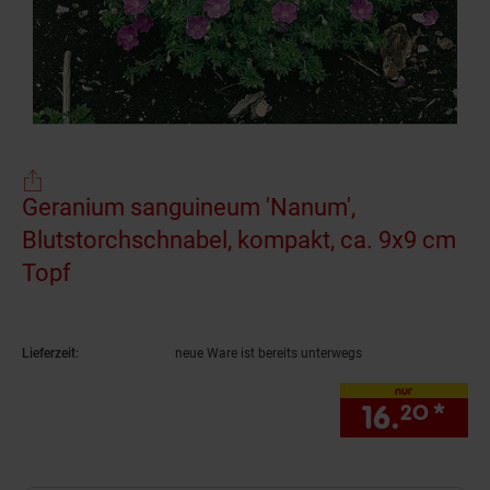
Geranium sanguineum 'Nanum',
Blutstorchschnabel, kompakt, ca. 9x9 cm
Topf
(Produkt aktuell ausverkauft)
Lieferzeit:
neue Ware ist bereits unterwegs
nur
16.
*
nur
20