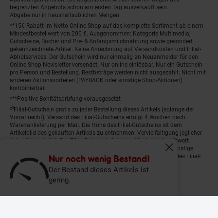
begrenzten Angebots schon am ersten Tag ausverkauft sein.
Abgabe nur in haushaltsüblichen Mengen!
**15€ Rabatt im Netto Online-Shop auf das komplette Sortiment ab einem
Mindestbestellwert von 200 €. Ausgenommen: Kategorie Multimedia,
Gutscheine, Bücher und Pre- & Anfangsmilchnahrung sowie gesondert
gekennzeichnete Artikel. Keine Anrechnung auf Versandkosten und Filial-
Abholservices. Der Gutschein wird nur einmalig an Neuanmelder für den
Online-Shop-Newsletter versendet. Nur online einlösbar. Nur ein Gutschein
pro Person und Bestellung. Restbeträge werden nicht ausgezahlt. Nicht mit
anderen Aktionsvorteilen (PAYBACK oder sonstige Shop-Aktionen)
kombinierbar.
***Positive Bonitätsprüfung vorausgesetzt
²⁰Filial-Gutschein gratis zu jeder Bestellung dieses Artikels (solange der
Vorrat reicht). Versand des Filial-Gutscheins erfolgt 4 Wochen nach
Warenanlieferung per Mail. Die Höhe des Filial-Gutscheins ist dem
Artikelbild des gekauften Artikels zu entnehmen. Vervielfältigung jeglicher
Art nicht gestattet. Der Filial-Gutschein ist ohne Mindesteinkaufswert
einlösbar. Nicht mit anderen Aktionsvorteilen (PAYBACK oder sonstige
Fenster schliess
Shop-Aktionen) kombinierbar. Der jeweilige Gültigkeitszeitraum des Filial-
Nur noch wenig Bestand!
Gutscheins ist darauf vermerkt.
Der Bestand dieses Artikels ist
gering.
© Netto Marken-Discount Stiftung & Co. KG |