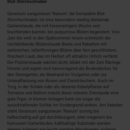
Blut-Storchschnabel
Geranium sanguineum ‘Nanum’, der kompakte Blut-
Storchschnabel, ist eine besonders niedrig bleibende
Gartenstaude, die mit kissenartigem Wuchs und
leuchtenden karmin- bis purpurrosa Blüten begeistert. Von
Juni bis weit in den Spätsommer hinein schmückt die
reichblühende Blütenstaude Beete und Rabatten mit
zahlreichen, tellerförmigen Blüten über fein geschlitztem,
frischem Laub, das im Herbst oft attraktiv rötlich verfärbt.
Die Polsterstaude wächst dicht, bildet mit der Zeit flächige
Horste und eignet sich hervorragend als Bodendecker, für
den Steingarten, als Beetrand im Vorgarten oder zur
Unterpflanzung von Rosen und Ziersträuchern. Auch im
Trog, in der Schale oder als dezente Kübelpflanze auf
Terrasse und Balkon macht diese robuste Zierstaude eine
gute Figur; in kleinen Anlagen kann sie sogar als
zurückhaltender Solitär im Vordergrund wirken. Am liebsten
steht Geranium sanguineum ‘Nanum’ sonnig bis
halbschattig auf gut durchlässigem, eher magerem bis
humosem Gartenboden; kalkhaltige Substrate werden
ebenso toleriert wie leicht sandige Mischungen, solange