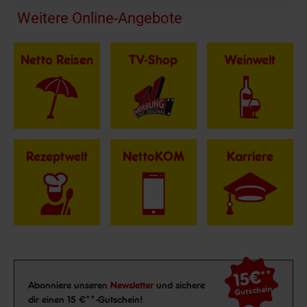
Fußzeile
Weitere Online-Angebote
Netto Reisen
TV-Shop
Weinwelt
Rezeptwelt
NettoKOM
Karriere
15€
**
Newsletter Anmeldung
Abonniere unseren
Newsletter
und sichere
Gutschein
dir einen 15 €**-Gutschein!