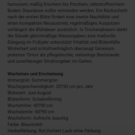
humosem, mäßig frischem bis frischem, nährstoffreichem
Boden; Staunässe sollte vermieden werden. Ein Rückschnitt
nach der ersten Blüte fördert eine zweite Nachblüte und
einen kompakten Neuaustrieb, regelmäßiges Ausputzen
verlängert die Blühdauer zusätzlich. In Trockenphasen dankt
die Staude gleichmäßige Wassergaben, eine maßvolle
Düngung im Frühjahr unterstützt Vitalität und Blütenfülle.
Winterhart und schnittverträglich überzeugt Geranium
pratense ‘Orion’ als pflegeleichte, vielseitige Beetstaude
und zuverlässiger Strukturgeber im Garten.
Wachstum und Erscheinung
Immergrün: Sommergrün
Wuchsgeschwindigkeit: 20?30 cm pro Jahr
Blütezeit: Juni-August
Blütenform: Schalenförmig
Wuchshöhe: 60?90 cm
Wuchsbreite: 60?90 cm
Wuchsform: Aufrecht, buschig
Farbe: Blauviolett
Herbstfärbung: Rot,Verliert Laub ohne Färbung