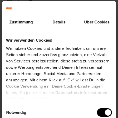
Blütenfarbe: Blau
Winterfarbe: Verblasst, bleibt halbschattig
Geschmack: X
Frucht: Keine Frucht
Zustimmung
Details
Über Cookies
Blattform: Gefingert
Standort und Pflege
Wir verwenden Cookies!
Standortempfehlung: Sonnig bis halbschattig, durchlässig
Pflegeaufwand: Mittel
Wir nutzen Cookies und andere Techniken, um unsere
Lichtbedarf: Sonnig-Halbschattig
Seiten sicher und zuverlässig anzubieten, eine Vielzahl
Wasserbedarf: Mittel
von Services bereitzustellen, diese stetig zu verbessern
Rückschnitt: Rückschnitt nach der Blüte.
sowie Werbung entsprechend Deinen Interessen auf
Schnittverträglichkeit: Gut
Bodenansprüche: humos und gut durchlässig
unserer Homepage, Social Media und Partnerseiten
Nährstoffgehalt: Mittel
anzuzeigen. Mit einem Klick auf „Ok“ willigst Du in die
Frosthärte: bis -20 °C
Cookie Verwendung ein. Deine Cookie-Einstellungen
Verwendung: Am Gehölzrand,Auf Balkon oder Terrasse,Im
kannst Du jederzeit in den
Datenschutzinformationen
Staudenbeet,Im Naturgarten,Bienenweide, Staudenbeet,
ändern bzw. widerrufen.
Bodendecker, Naturgarten, Schnittblume
Einwilligungsauswahl
Notwendig
Eigenschaften
Duft: Kein Duft