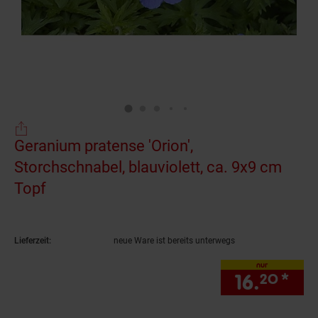
Geranium pratense 'Orion',
Storchschnabel, blauviolett, ca. 9x9 cm
Topf
(Produkt aktuell ausverkauft)
Lieferzeit:
neue Ware ist bereits unterwegs
nur
16.
*
nur
20