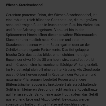
Wiesen-Storchschnabel
Geranium pratense ‘Orion’, der Wiesen-Storchschnabel, ist
eine robuste, reich blühende Gartenstaude, die mit großen,
schalenförmigen Blüten in leuchtendem Blau bis Violettblau
und feiner Aderung begeistert. Von Juni bis in den
Spätsommer hinein öffnet dieser bewährte Blütenstauden-
Klassiker unermüdlich neue Knospen und setzt im
Staudenbeet ebenso wie im Bauerngarten oder an der
Gehölzkante elegante Farbakzente. Das tief gelappte,
frische Grün des Laubs bildet einen dichten, horstigen
Busch, der etwa 60 bis 80 cm hoch wird, standfest bleibt
und in Gruppen eine harmonische, flächige Wirkung erzielt;
im Herbst zeigt sich oft eine sanfte Färbung. Als Zierstaude
passt ‘Orion’ hervorragend in Rabatten, den Vorgarten und
naturnahe Pflanzungen, begleitet Rosen und andere
Blütensträucher souverän, funktioniert als zurückhaltender
Solitär im kleineren Beet und macht auch als Kübelpflanze
auf Terrasse oder Balkon eine gute Figur, sofern das Gefäß
ausreichend Erde und Abzug bietet. Bevorzugt werden
sonnige bis halbschattige Plätze mit durchlässigem,