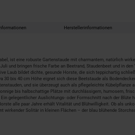
nformationen
Herstellerinformationen
bel, ist eine robuste Gartenstaude mit charmantem, natürlich wirk
Juli und bringen frische Farbe an Beetrand, Staudenbeet und in den 
ve Laub bildet dichte, gesunde Horste, die sich teppichartig schließ
30 bis 40 cm Höhe eignet sich diese Beetstaude als Bodendecker, 
enstauden, und sie überzeugt auch als pflegeleichte Kübelpflanze a
 sonnige bis halbschattige Plätze mit durchlässigem, humosem, fr
. Ein gelegentlicher Auslichtungs- oder Formschnitt nach der Blüte
orste alle paar Jahre erhält Vitalität und Blühwilligkeit. Ob als un
t wirkender Solitär in kleinen Flächen – der blau blühende Storchsc