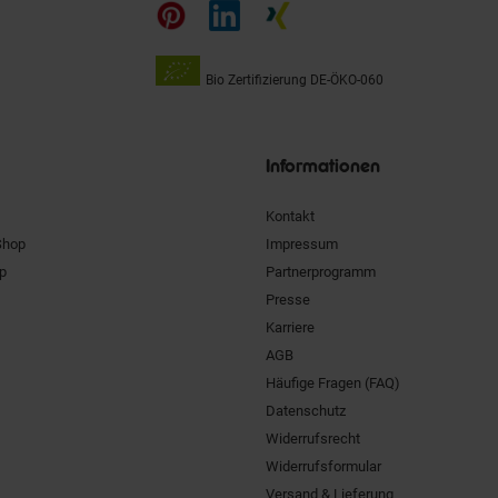
auf
Bio Zertifizierung
DE-ÖKO-060
Unsere
Siegel
Informationen
Kontakt
Shop
Impressum
pp
Partnerprogramm
Presse
Karriere
AGB
Häufige Fragen (FAQ)
Datenschutz
Widerrufsrecht
Widerrufsformular
Versand & Lieferung