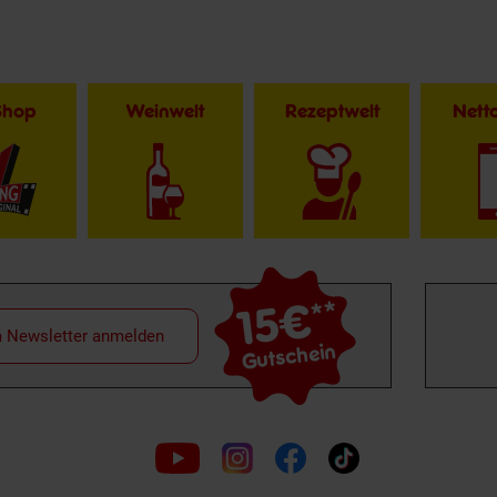
Shop
Weinwelt
Rezeptwelt
Net
15€
**
m Newsletter anmelden
Gutschein
Folge
uns