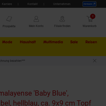
Karriere
Kontakt
Unternehmen
0
Artikel
Mein Konto
Filiale finden
Warenkorb
Prospekte
Mode
Haushalt
Multimedia
Sale
Externer Li
Reisen
chnung bezahlen***
alayense 'Baby Blue',
el, hellblau, ca. 9x9 cm Topf
(Pro