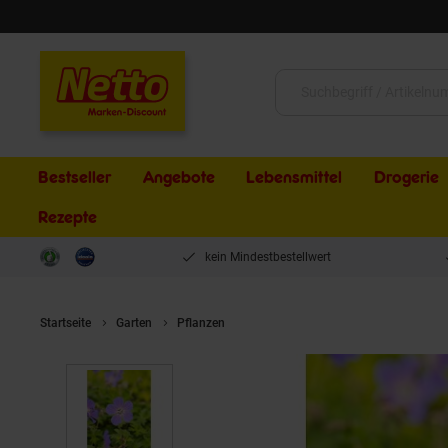
Schließen
Suche:
Bestseller
Angebote
Lebensmittel
Drogerie
Rezepte
kein Mindestbestellwert
Startseite
Garten
Pflanzen
Geranium himalayense 'Baby Blue', S