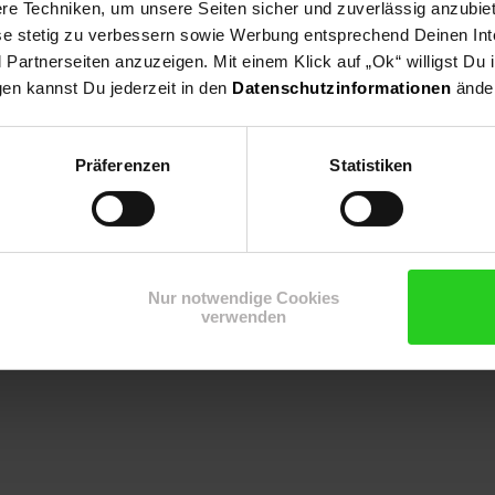
e Techniken, um unsere Seiten sicher und zuverlässig anzubiet
ese stetig zu verbessern sowie Werbung entsprechend Deinen In
artnerseiten anzuzeigen. Mit einem Klick auf „Ok“ willigst Du
udenbeet,Bodendecker, Steingarten, Bienenweide, Rabatten, Kübelp
gen kannst Du jederzeit in den
Datenschutzinformationen
änder
Präferenzen
Statistiken
Nur notwendige Cookies
verwenden