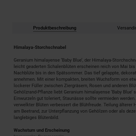
Produktbeschreibung
Versandi
Himalaya-Storchschnabel
Geranium himalayense ‘Baby Blue’, der Himalaya-Storchschna
leicht geaderten Schalenblüten erscheinen reich von Mai bis 
Nachblüte bis in den Spätsommer. Das tief gelappte, dekorati
annehmen. Mit einer kompakten, breiten Wuchsform von etwa 
lockerer Füller zwischen Ziergräsern, Rosen und anderen Blüt
Gehölzrand-Pflanze liebt Geranium himalayense ‘Baby Blue’
Einwurzeln gut toleriert, Staunässe sollte vermieden werden
verwelkter Blüten verbessert die Blühfreude. Teilung älterer H
am Beetrand, zur Unterpflanzung von Gehölzen oder als dezen
langlebiges Blütenbild.
Wachstum und Erscheinung