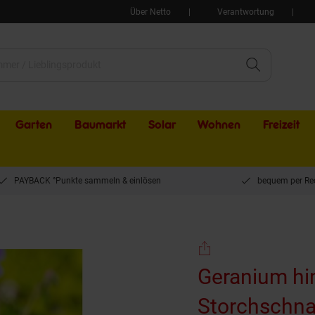
Über Netto
Verantwortung
Garten
Baumarkt
Solar
Wohnen
Freizeit
PAYBACK °Punkte sammeln & einlösen
bequem per Re
torchschnabel, hellblau, ca. 9x9 cm Topf
Geranium him
Storchschnab