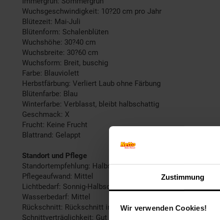
Immergrün: Sommergrün
Wuchsgeschwindigkeit: 10?20 cm pro Jahr
Blütezeit: Mai-Juli
Blütenform: Schalenblüten
Wuchshöhe: 30?40 cm
Wuchsbreite: 30?60 cm
Wuchsform: Breit, buschig
Farbe: Blauviolett
Herbstfärbung: Verliert Laub ohne Färbung
Blütenfarbe: Blau
Winterfarbe: Verblasst, bleibt halbschattig
Geschmack: X
Frucht: Keine Frucht
Blattrand: Gelappt
Standort und Pflege
Standortempfehlung: Halbschattig, windgeschützt
Pflegeaufwand: Mittel
Zustimmung
Lichtbedarf: Sonnig-Halbschattig
Wasserbedarf: Mittel
Rückschnitt: Rückschnitt im Frühjahr
Wir verwenden Cookies!
Schnittverträglichkeit: Gut