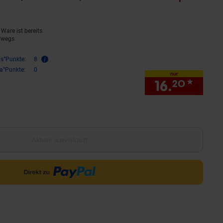
Ware ist bereits
rwegs
is°Punkte:
8
ra°Punkte:
0
nur
16.
*
nur 1
20
Aktuell ausverkauft