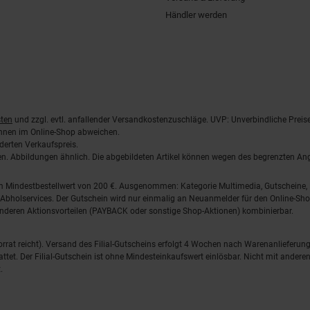
Händler werden
ten
und zzgl. evtl. anfallender Versandkostenzuschläge. UVP: Unverbindliche Preis
önnen im Online-Shop abweichen.
derten Verkaufspreis.
lten. Abbildungen ähnlich. Die abgebildeten Artikel können wegen des begrenzten A
em Mindestbestellwert von 200 €. Ausgenommen: Kategorie Multimedia, Gutscheine
Abholservices. Der Gutschein wird nur einmalig an Neuanmelder für den Online-Shop
anderen Aktionsvorteilen (PAYBACK oder sonstige Shop-Aktionen) kombinierbar.
 Vorrat reicht). Versand des Filial-Gutscheins erfolgt 4 Wochen nach Warenanlieferung
stattet. Der Filial-Gutschein ist ohne Mindesteinkaufswert einlösbar. Nicht mit and
.