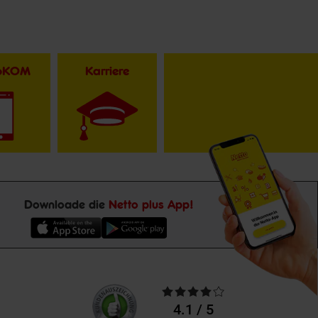
toKOM
Karriere
Downloade die
Netto plus App!
Unsere
Durchschnittliche
Kundenbewertungen
Bewertungen
4.1 / 5