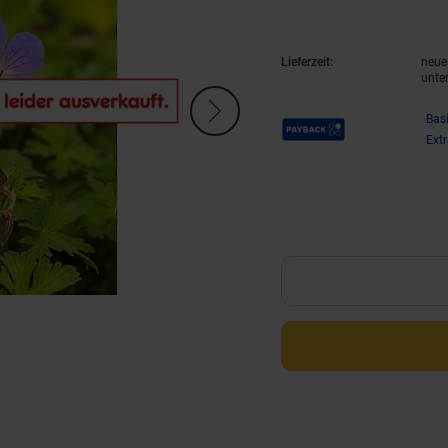
Lieferzeit:
neue 
unte
Payback Punkte
Bas
Ext