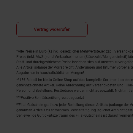
Vertrag widerrufen
Fußnoten
*Alle Preise in Euro (€) inkl. gesetzlicher Mehrwertsteuer, zzgl.
Versandkos
Preise (inkl. MwSt.) und Verkaufseinheiten (Stückzahl/Mengeneinheit) k
Statt- und durchgestrichene Preise beziehen sich auf unseren zuvor gefor
Alle Artikel solange der Vorrat reicht! Änderungen und Irrtümer vorbeha
Abgabe nur in haushaltsüblichen Mengen!
**15€ Rabatt im Netto Online-Shop auf das komplette Sortiment ab ein
gekennzeichnete Artikel. Keine Anrechnung auf Versandkosten und Filial-
Person und Bestellung. Restbeträge werden nicht ausgezahlt. Nicht mit 
***Positive Bonitätsprüfung vorausgesetzt
²⁰Filial-Gutschein gratis zu jeder Bestellung dieses Artikels (solange der
gekauften Artikels zu entnehmen. Vervielfältigung jeglicher Art nicht ge
Der jeweilige Gültigkeitszeitraum des Filial-Gutscheins ist darauf vermerkt