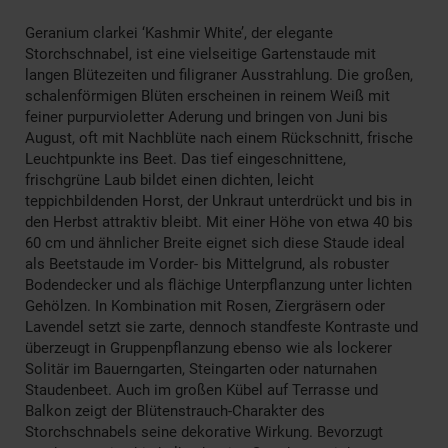
Geranium clarkei ‘Kashmir White’, der elegante
Storchschnabel, ist eine vielseitige Gartenstaude mit
langen Blütezeiten und filigraner Ausstrahlung. Die großen,
schalenförmigen Blüten erscheinen in reinem Weiß mit
feiner purpurvioletter Aderung und bringen von Juni bis
August, oft mit Nachblüte nach einem Rückschnitt, frische
Leuchtpunkte ins Beet. Das tief eingeschnittene,
frischgrüne Laub bildet einen dichten, leicht
teppichbildenden Horst, der Unkraut unterdrückt und bis in
den Herbst attraktiv bleibt. Mit einer Höhe von etwa 40 bis
60 cm und ähnlicher Breite eignet sich diese Staude ideal
als Beetstaude im Vorder- bis Mittelgrund, als robuster
Bodendecker und als flächige Unterpflanzung unter lichten
Gehölzen. In Kombination mit Rosen, Ziergräsern oder
Lavendel setzt sie zarte, dennoch standfeste Kontraste und
überzeugt in Gruppenpflanzung ebenso wie als lockerer
Solitär im Bauerngarten, Steingarten oder naturnahen
Staudenbeet. Auch im großen Kübel auf Terrasse und
Balkon zeigt der Blütenstrauch-Charakter des
Storchschnabels seine dekorative Wirkung. Bevorzugt