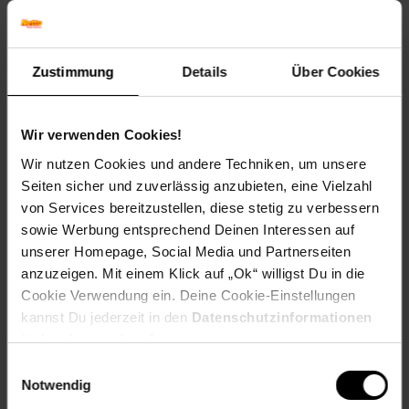
Geschmack: X
Frucht: Keine Frucht
Blattform: Rundlich
Zustimmung
Details
Über Cookies
Blattrand: Gelappt
Standort und Pflege
Standortempfehlung: Sonnig bis halbschattig, gut
Wir verwenden Cookies!
durchlässig
Wir nutzen Cookies und andere Techniken, um unsere
Pflegeaufwand: Mittel
Seiten sicher und zuverlässig anzubieten, eine Vielzahl
Lichtbedarf: Sonnig-Halbschattig
von Services bereitzustellen, diese stetig zu verbessern
Wasserbedarf: Mittel
Rückschnitt: Rückschnitt im Spätherbst
sowie Werbung entsprechend Deinen Interessen auf
Schnittverträglichkeit: Gut
unserer Homepage, Social Media und Partnerseiten
Bodenansprüche: humos und gut durchlässig
anzuzeigen. Mit einem Klick auf „Ok“ willigst Du in die
Nährstoffgehalt: Mittel
Cookie Verwendung ein. Deine Cookie-Einstellungen
Frosthärte: bis -20 °C
kannst Du jederzeit in den
Datenschutzinformationen
Verwendung: Am Gehölzrand,Auf Balkon oder Terrasse,Im
ändern bzw. widerrufen.
Staudenbeet,Bodendecker, Steingarten, Bienenweide,
Rabatten, Naturgarten
Einwilligungsauswahl
Notwendig
Eigenschaften