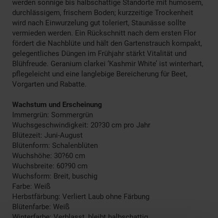
werden sonnige bis halbschattige Standorte mit humosem,
durchlässigem, frischem Boden; kurzzeitige Trockenheit
wird nach Einwurzelung gut toleriert, Staunässe sollte
vermieden werden. Ein Rückschnitt nach dem ersten Flor
fördert die Nachblüte und hält den Gartenstrauch kompakt,
gelegentliches Düngen im Frühjahr stärkt Vitalität und
Blühfreude. Geranium clarkei ‘Kashmir White’ ist winterhart,
pflegeleicht und eine langlebige Bereicherung für Beet,
Vorgarten und Rabatte.
Wachstum und Erscheinung
Immergrün: Sommergrün
Wuchsgeschwindigkeit: 20?30 cm pro Jahr
Blütezeit: Juni-August
Blütenform: Schalenblüten
Wuchshöhe: 30?60 cm
Wuchsbreite: 60?90 cm
Wuchsform: Breit, buschig
Farbe: Weiß
Herbstfärbung: Verliert Laub ohne Färbung
Blütenfarbe: Weiß
Winterfarbe: Verblasst, bleibt halbschattig