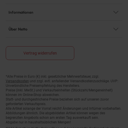
Informationen
Über Netto
Vertrag widerrufen
*Alle Preise in Euro (€) inkl. gesetzlicher Mehrwertsteuer, zzgl.
Fußnoten
Versandkosten
und zzgl. evtl. anfallender Versandkostenzuschläge. UVP:
Unverbindliche Preisempfehlung des Herstellers.
Preise (inkl. MwSt.) und Verkaufseinheiten (Stückzahl/Mengeneinheit)
können im Online-Shop abweichen.
Statt- und durchgestrichene Preise beziehen sich auf unseren zuvor
geforderten Verkaufspreis.
Alle Artikel solange der Vorrat reicht! Änderungen und Irrtümer vorbehalten.
Abbildungen ähnlich. Die abgebildeten Artikel können wegen des
begrenzten Angebots schon am ersten Tag ausverkauft sein.
Abgabe nur in haushaltsüblichen Mengen!
**15€ Rabatt im Netto Online-Shop auf das komplette Sortiment ab einem