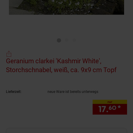
Geranium clarkei 'Kashmir White',
Storchschnabel, weiß, ca. 9x9 cm Topf
(Prod
Lieferzeit:
neue Ware ist bereits unterwegs
nur
17.
*
nur
60