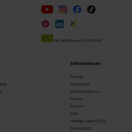
Folge
uns
auf
Bio Zertifizierung
DE-ÖKO-060
Unsere
Siegel
Informationen
Kontakt
Shop
Impressum
pp
Partnerprogramm
Presse
Karriere
AGB
Häufige Fragen (FAQ)
Datenschutz