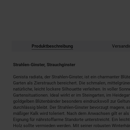
Produktbeschreibung
Versandi
Strahlen-Ginster, Strauchginster
Genista radiata, der Strahlen-Ginster, ist ein charmanter Blü
Garten als Zierstrauch bereichert. Die schmalen, mittelgrün
natürliche, leicht lockere Silhouette verleihen. In voller Son
Gartensituationen. Ideal wirkt er im Steingarten, im Heidega
goldgelben Blütenbänder besonders eindrucksvoll zur Geltun
durchlässig bleibt. Der Strahlen-Ginster bevorzugt magere, sa
mäßiger Kalk wird toleriert. Nach dem Anwachsen gilt er al
Eignung für nährstoffarme Standorte unterstreicht. Ein leicht
Holz sollte vermieden werden. Mit seiner robusten Winterhä