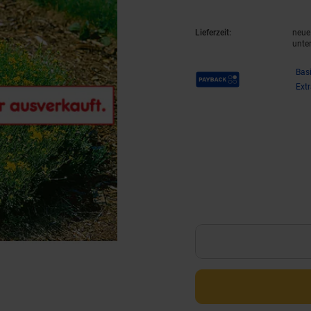
Lieferzeit:
neue 
unte
Payback Punkte
Bas
Ext