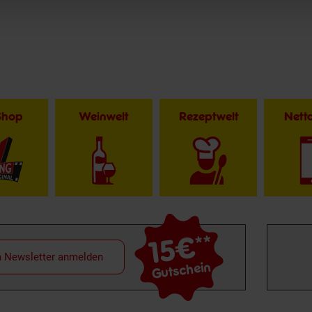
Shop
Weinwelt
Rezeptwelt
Net
15€
**
m Newsletter anmelden
Gutschein