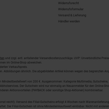
Widerrufsrecht
Widerrufsformular
Versand & Lieferung
Händler werden
ten
und zzgl. evtl. anfallender Versandkostenzuschläge. UVP: Unverbindliche Preis
önnen im Online-Shop abweichen.
derten Verkaufspreis.
lten. Abbildungen ähnlich. Die abgebildeten Artikel können wegen des begrenzten A
em Mindestbestellwert von 200 €. Ausgenommen: Kategorie Multimedia, Gutscheine
Abholservices. Der Gutschein wird nur einmalig an Neuanmelder für den Online-Shop
anderen Aktionsvorteilen (PAYBACK oder sonstige Shop-Aktionen) kombinierbar.
 Vorrat reicht). Versand des Filial-Gutscheins erfolgt 4 Wochen nach Warenanlieferung
stattet. Der Filial-Gutschein ist ohne Mindesteinkaufswert einlösbar. Nicht mit and