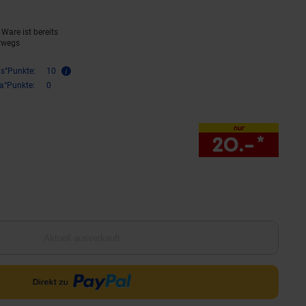
Ware ist bereits
rwegs
is°Punkte:
10
ra°Punkte:
0
nur
20.–
*
nur 
Aktuell ausverkauft