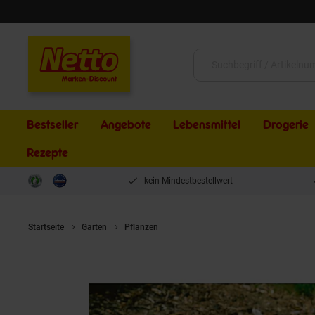
Schließen
Suche:
Bestseller
Angebote
Lebensmittel
Drogerie
Rezepte
kein Mindestbestellwert
Startseite
Garten
Pflanzen
Genista radiata, Ginster, gelb, 20–30