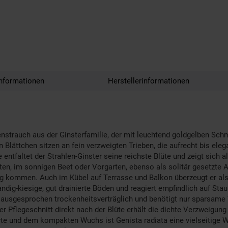
nformationen
Herstellerinformationen
tenstrauch aus der Ginsterfamilie, der mit leuchtend goldgelben Sch
en Blättchen sitzen an fein verzweigten Trieben, die aufrecht bis 
ne entfaltet der Strahlen-Ginster seine reichste Blüte und zeigt sich a
rten, im sonnigen Beet oder Vorgarten, ebenso als solitär gesetzte 
g kommen. Auch im Kübel auf Terrasse und Balkon überzeugt er als
ndig-kiesige, gut drainierte Böden und reagiert empfindlich auf Stau
s ausgesprochen trockenheitsverträglich und benötigt nur sparsame
er Pflegeschnitt direkt nach der Blüte erhält die dichte Verzweigung
rte und dem kompakten Wuchs ist Genista radiata eine vielseitige 