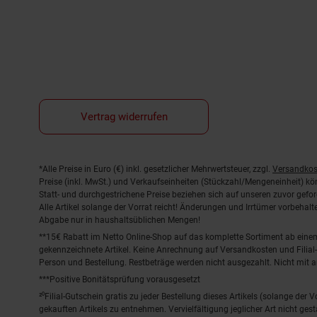
Vertrag widerrufen
Fußnoten
*Alle Preise in Euro (€) inkl. gesetzlicher Mehrwertsteuer, zzgl.
Versandkos
Preise (inkl. MwSt.) und Verkaufseinheiten (Stückzahl/Mengeneinheit) k
Statt- und durchgestrichene Preise beziehen sich auf unseren zuvor gefor
Alle Artikel solange der Vorrat reicht! Änderungen und Irrtümer vorbeha
Abgabe nur in haushaltsüblichen Mengen!
**15€ Rabatt im Netto Online-Shop auf das komplette Sortiment ab ein
gekennzeichnete Artikel. Keine Anrechnung auf Versandkosten und Filial-
Person und Bestellung. Restbeträge werden nicht ausgezahlt. Nicht mit 
***Positive Bonitätsprüfung vorausgesetzt
²⁰Filial-Gutschein gratis zu jeder Bestellung dieses Artikels (solange der
gekauften Artikels zu entnehmen. Vervielfältigung jeglicher Art nicht ge