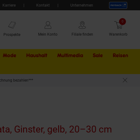
Karriere
Kontakt
Unternehmen
0
Artikel
Mein Konto
Filiale finden
Warenkorb
Prospekte
Mode
Haushalt
Multimedia
Sale
Externer Li
Reisen
chnung bezahlen***
ata, Ginster, gelb, 20–30 cm
(Produ