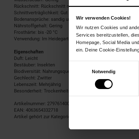
Rückschnitt: Rückschnitt nach der Blüte.
Schnittverträglichkeit: Gut
Wir verwenden Cookies!
Bodenansprüche: sandig und gut durchlässig
Nährstoffgehalt: Gering
Wir nutzen Cookies und ander
Frosthärte: bis -20 °C
Services bereitzustellen, di
Verwendung: Im Heidegarten,Steingarten, Bienenweide, Bode
Homepage, Social Media und P
ein. Deine Cookie-Einstellun
Eigenschaften
Duft: Leicht
Einwilligungsauswahl
Bestäuber: Insekten
Biodiversität: Nahrungsquelle für Insekten
Notwendig
Gechlecht: Zwitter
Lebenszeit: Mehrjährig
Besonderheit: Trockenheitsresistent
Artikelnummer: 2797614000
EAN: 4063654332718
Artikel gehört zur Kategorie:
Pflanzen