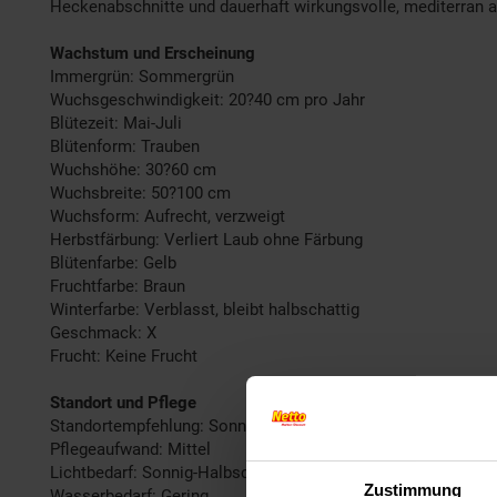
Heckenabschnitte und dauerhaft wirkungsvolle, mediterran 
Wachstum und Erscheinung
Immergrün: Sommergrün
Wuchsgeschwindigkeit: 20?40 cm pro Jahr
Blütezeit: Mai-Juli
Blütenform: Trauben
Wuchshöhe: 30?60 cm
Wuchsbreite: 50?100 cm
Wuchsform: Aufrecht, verzweigt
Herbstfärbung: Verliert Laub ohne Färbung
Blütenfarbe: Gelb
Fruchtfarbe: Braun
Winterfarbe: Verblasst, bleibt halbschattig
Geschmack: X
Frucht: Keine Frucht
Standort und Pflege
Standortempfehlung: Sonnig, trocken
Pflegeaufwand: Mittel
Lichtbedarf: Sonnig-Halbschattig
Zustimmung
Wasserbedarf: Gering