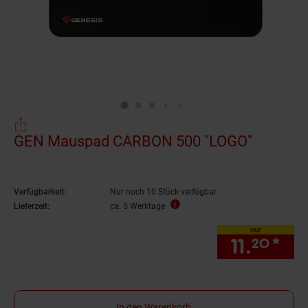
GEN Mauspad CARBON 500 "LOGO"
Verfügbarkeit:
Nur noch 10 Stück verfügbar
Lieferzeit:
ca. 5 Werktage
nur
11.
*
nur
20
In den Warenkorb