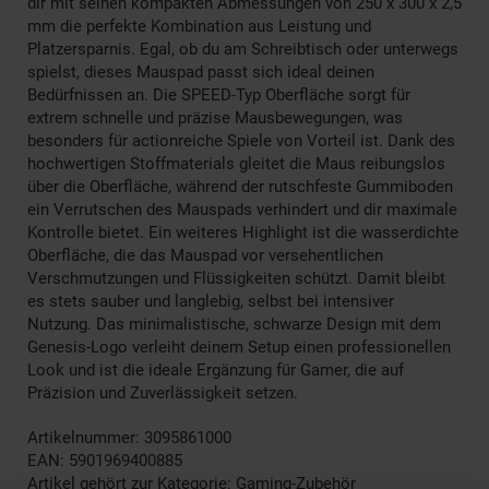
dir mit seinen kompakten Abmessungen von 250 x 300 x 2,5
mm die perfekte Kombination aus Leistung und
Platzersparnis. Egal, ob du am Schreibtisch oder unterwegs
spielst, dieses Mauspad passt sich ideal deinen
Bedürfnissen an. Die SPEED-Typ Oberfläche sorgt für
extrem schnelle und präzise Mausbewegungen, was
besonders für actionreiche Spiele von Vorteil ist. Dank des
hochwertigen Stoffmaterials gleitet die Maus reibungslos
über die Oberfläche, während der rutschfeste Gummiboden
ein Verrutschen des Mauspads verhindert und dir maximale
Kontrolle bietet. Ein weiteres Highlight ist die wasserdichte
Oberfläche, die das Mauspad vor versehentlichen
Verschmutzungen und Flüssigkeiten schützt. Damit bleibt
es stets sauber und langlebig, selbst bei intensiver
Nutzung. Das minimalistische, schwarze Design mit dem
Genesis-Logo verleiht deinem Setup einen professionellen
Look und ist die ideale Ergänzung für Gamer, die auf
Präzision und Zuverlässigkeit setzen.
Artikelnummer: 3095861000
EAN: 5901969400885
Artikel gehört zur Kategorie:
Gaming-Zubehör