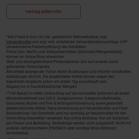
Vertrag widerrufen
*Alle Preise in Euro (€) inkl. gesetzlicher Mehrwertsteuer, zzgl.
Fußnoten
Versandkosten
und zzgl. evtl. anfallender Versandkostenzuschläge. UVP:
Unverbindliche Preisempfehlung des Herstellers.
Preise (inkl. MwSt.) und Verkaufseinheiten (Stückzahl/Mengeneinheit)
können im Online-Shop abweichen.
Statt- und durchgestrichene Preise beziehen sich auf unseren zuvor
geforderten Verkaufspreis.
Alle Artikel solange der Vorrat reicht! Änderungen und Irrtümer vorbehalten.
Abbildungen ähnlich. Die abgebildeten Artikel können wegen des
begrenzten Angebots schon am ersten Tag ausverkauft sein.
Abgabe nur in haushaltsüblichen Mengen!
**15€ Rabatt im Netto Online-Shop auf das komplette Sortiment ab einem
Mindestbestellwert von 200 €. Ausgenommen: Kategorie Multimedia,
Gutscheine, Bücher und Pre- & Anfangsmilchnahrung sowie gesondert
gekennzeichnete Artikel. Keine Anrechnung auf Versandkosten und Filial-
Abholservices. Der Gutschein wird nur einmalig an Neuanmelder für den
Online-Shop-Newsletter versendet. Nur online einlösbar. Nur ein Gutschein
pro Person und Bestellung. Restbeträge werden nicht ausgezahlt. Nicht mit
anderen Aktionsvorteilen (PAYBACK oder sonstige Shop-Aktionen)
kombinierbar.