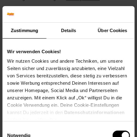
Versandinformationen
Zustimmung
Details
Über Cookies
Herstellerinformationen
Wir verwenden Cookies!
Wir nutzen Cookies und andere Techniken, um unsere
Seiten sicher und zuverlässig anzubieten, eine Vielzahl
von Services bereitzustellen, diese stetig zu verbessern
Fußzeile
Weitere Online-Angebote
sowie Werbung entsprechend Deinen Interessen auf
unserer Homepage, Social Media und Partnerseiten
anzuzeigen. Mit einem Klick auf „Ok“ willigst Du in die
Netto Reisen
TV-Shop
Weinwelt
Cookie Verwendung ein. Deine Cookie-Einstellungen
kannst Du jederzeit in den
Datenschutzinformationen
ändern bzw. widerrufen.
Einwilligungsauswahl
Notwendig