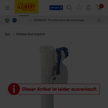
Payback
Prospekte
0
Arti
Menü
Suchfeld einblenden
Filiale finden
Warenkorb
PAYBACK °Punkte sammeln & einlösen
Bad
Weiteres Bad-Zubehör
Geberit Typ 380 Füllventil (WA unten 3/8?