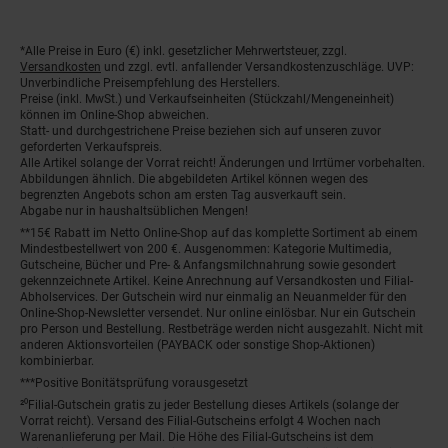
*Alle Preise in Euro (€) inkl. gesetzlicher Mehrwertsteuer, zzgl.
Fußnoten
Versandkosten
und zzgl. evtl. anfallender Versandkostenzuschläge. UVP:
Unverbindliche Preisempfehlung des Herstellers.
Preise (inkl. MwSt.) und Verkaufseinheiten (Stückzahl/Mengeneinheit)
können im Online-Shop abweichen.
Statt- und durchgestrichene Preise beziehen sich auf unseren zuvor
geforderten Verkaufspreis.
Alle Artikel solange der Vorrat reicht! Änderungen und Irrtümer vorbehalten.
Abbildungen ähnlich. Die abgebildeten Artikel können wegen des
begrenzten Angebots schon am ersten Tag ausverkauft sein.
Abgabe nur in haushaltsüblichen Mengen!
**15€ Rabatt im Netto Online-Shop auf das komplette Sortiment ab einem
Mindestbestellwert von 200 €. Ausgenommen: Kategorie Multimedia,
Gutscheine, Bücher und Pre- & Anfangsmilchnahrung sowie gesondert
gekennzeichnete Artikel. Keine Anrechnung auf Versandkosten und Filial-
Abholservices. Der Gutschein wird nur einmalig an Neuanmelder für den
Online-Shop-Newsletter versendet. Nur online einlösbar. Nur ein Gutschein
pro Person und Bestellung. Restbeträge werden nicht ausgezahlt. Nicht mit
anderen Aktionsvorteilen (PAYBACK oder sonstige Shop-Aktionen)
kombinierbar.
***Positive Bonitätsprüfung vorausgesetzt
²⁰Filial-Gutschein gratis zu jeder Bestellung dieses Artikels (solange der
Vorrat reicht). Versand des Filial-Gutscheins erfolgt 4 Wochen nach
Warenanlieferung per Mail. Die Höhe des Filial-Gutscheins ist dem