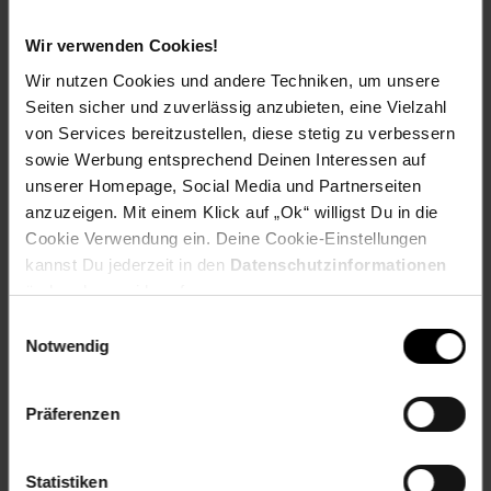
Wir verwenden Cookies!
Versandinformationen
Wir nutzen Cookies und andere Techniken, um unsere
Seiten sicher und zuverlässig anzubieten, eine Vielzahl
von Services bereitzustellen, diese stetig zu verbessern
Herstellerinformationen
sowie Werbung entsprechend Deinen Interessen auf
unserer Homepage, Social Media und Partnerseiten
anzuzeigen. Mit einem Klick auf „Ok“ willigst Du in die
Fußzeile
Weitere Online-Angebote
Cookie Verwendung ein. Deine Cookie-Einstellungen
kannst Du jederzeit in den
Datenschutzinformationen
Netto Reisen
TV-Shop
Weinwelt
ändern bzw. widerrufen.
Einwilligungsauswahl
Notwendig
Präferenzen
Rezeptwelt
NettoKOM
Karriere
Statistiken