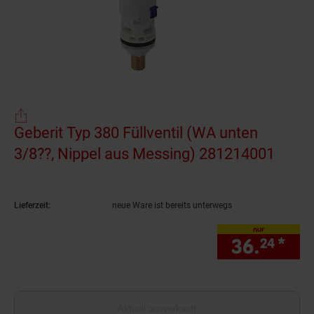
Geberit Typ 380 Füllventil (WA unten
3/8??, Nippel aus Messing) 281214001
(Prod
Lieferzeit:
neue Ware ist bereits unterwegs
nur
36.
*
nur
24
Aktuell ausverkauft