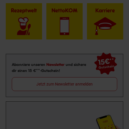
Rezeptwelt
NettoKOM
Karriere
15€
**
Newsletter Anmeldung
Abonniere unseren
Newsletter
und sichere
Gutschein
dir einen 15 €**-Gutschein!
Jetzt zum Newsletter anmelden