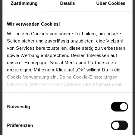
Feuchtigkeitsbeständig
Zustimmung
Details
Über Cookies
Vorteil:
Keine Fussel oder Flusen auch für Fußbodenheizungen
Wir verwenden Cookies!
geeignet.
Hochwertige Qualität
Wir nutzen Cookies und andere Techniken, um unsere
Modernes Design
Seiten sicher und zuverlässig anzubieten, eine Vielzahl
Maschinenproduktion
von Services bereitzustellen, diese stetig zu verbessern
sowie Werbung entsprechend Deinen Interessen auf
Maße:
unserer Homepage, Social Media und Partnerseiten
240 x 300 cm
anzuzeigen. Mit einem Klick auf „Ok“ willigst Du in die
Cookie Verwendung ein. Deine Cookie-Einstellungen
Material:
kannst Du jederzeit in den
Datenschutzinformationen
100 % Polypropylen
ändern bzw. widerrufen.
Es wird empfohlen, eine rutschfeste Unterlage zu
Einwilligungsauswahl
verwenden ( nicht enthalten).
Notwendig
Artikelnummer: 2679622000
Präferenzen
EAN: 4260620356420