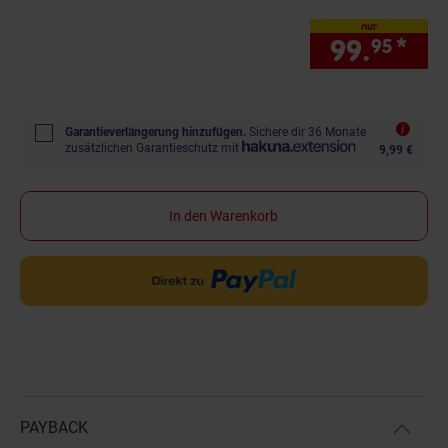
nur
99.
*
nur
95
Garantieverlängerung hinzufügen.
Sichere dir 36 Monate
zusätzlichen Garantieschutz mit
9,99 €
In den Warenkorb
PAYBACK