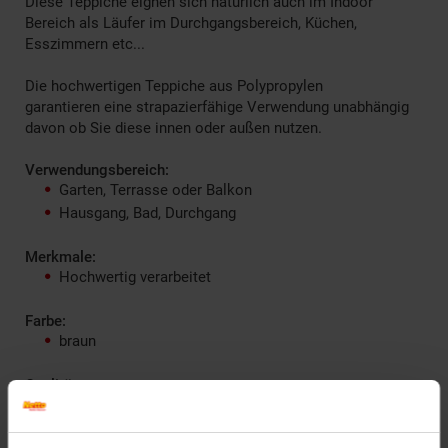
Diese Teppiche eignen sich natürlich auch im Indoor
Bereich als Läufer im Durchgangsbereich, Küchen,
Esszimmern etc...
Die hochwertigen Teppiche aus Polypropylen
garantieren eine strapazierfähige Verwendung unabhängig
davon ob Sie diese innen oder außen nutzen.
Verwendungsbereich:
Garten, Terrasse oder Balkon
Hausgang, Bad, Durchgang
Merkmale:
Hochwertig verarbeitet
Farbe:
braun
Qualität:
Outdoor Teppich geknüpft
Seitlich gekettelt und fest eingefasst