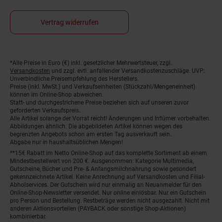
Vertrag widerrufen
*Alle Preise in Euro (€) inkl. gesetzlicher Mehrwertsteuer, zzgl.
Fußnoten
Versandkosten
und zzgl. evtl. anfallender Versandkostenzuschläge. UVP:
Unverbindliche Preisempfehlung des Herstellers.
Preise (inkl. MwSt.) und Verkaufseinheiten (Stückzahl/Mengeneinheit)
können im Online-Shop abweichen.
Statt- und durchgestrichene Preise beziehen sich auf unseren zuvor
geforderten Verkaufspreis.
Alle Artikel solange der Vorrat reicht! Änderungen und Irrtümer vorbehalten.
Abbildungen ähnlich. Die abgebildeten Artikel können wegen des
begrenzten Angebots schon am ersten Tag ausverkauft sein.
Abgabe nur in haushaltsüblichen Mengen!
**15€ Rabatt im Netto Online-Shop auf das komplette Sortiment ab einem
Mindestbestellwert von 200 €. Ausgenommen: Kategorie Multimedia,
Gutscheine, Bücher und Pre- & Anfangsmilchnahrung sowie gesondert
gekennzeichnete Artikel. Keine Anrechnung auf Versandkosten und Filial-
Abholservices. Der Gutschein wird nur einmalig an Neuanmelder für den
Online-Shop-Newsletter versendet. Nur online einlösbar. Nur ein Gutschein
pro Person und Bestellung. Restbeträge werden nicht ausgezahlt. Nicht mit
anderen Aktionsvorteilen (PAYBACK oder sonstige Shop-Aktionen)
kombinierbar.