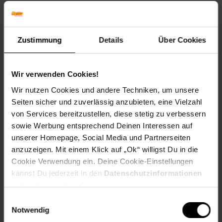
Ein weiterer Vorteil dieser Konstruktion ist, dass kein
Wärmeverlust entsteht, sodass Ihre Pflanzen stets optimal
geschützt sind. Mit einer Hubkraft von max. 7 kg und einer
Zustimmung
Details
Über Cookies
Hubhöhe von max. 45 cm bietet dieser Fensteröffner die
perfekte Unterstützung für Ihr Gewächshaus.
Wir verwenden Cookies!
Technische Daten:
Wir nutzen Cookies und andere Techniken, um unsere
Hubkraft: max. 7 kg
Seiten sicher und zuverlässig anzubieten, eine Vielzahl
Hubhöhe: max. 45 cm
von Services bereitzustellen, diese stetig zu verbessern
Temperaturbereich: ca. 15-25 °C
sowie Werbung entsprechend Deinen Interessen auf
Maße: 34 cm x 6 cm x 4,5 cm
unserer Homepage, Social Media und Partnerseiten
Gewicht: 500 g
anzuzeigen. Mit einem Klick auf „Ok“ willigst Du in die
Cookie Verwendung ein. Deine Cookie-Einstellungen
Entdecken Sie jetzt die praktische Funktionalität dieses
kannst Du jederzeit in den
Datenschutzinformationen
automatischen Fensteröffners und sorgen Sie für optimale
Bedingungen in Ihrem Gewächshaus!
ändern bzw. widerrufen.
Einwilligungsauswahl
Hubkraft: max. 7 kg
Notwendig
Hubhöhe: max. 45 cm