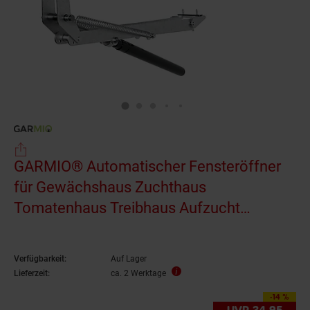
GARMIO® Automatischer Fensteröffner
für Gewächshaus Zuchthaus
Tomatenhaus Treibhaus Aufzucht
Pflanzenhaus, Hubkraft 7 kg
Verfügbarkeit:
Auf Lager
Lieferzeit:
ca. 2 Werktage
-14 %
Sie Sparen 14 Prozen
UVP
34.
95
UVP 