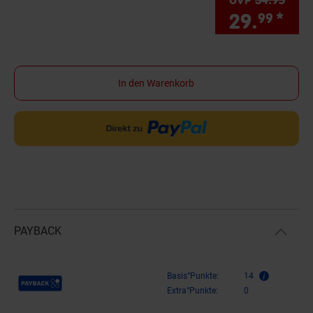
29.
*
Sie
99
In den Warenkorb
PAYBACK
Payback Punkte
Basis°Punkte:
14
Extra°Punkte:
0