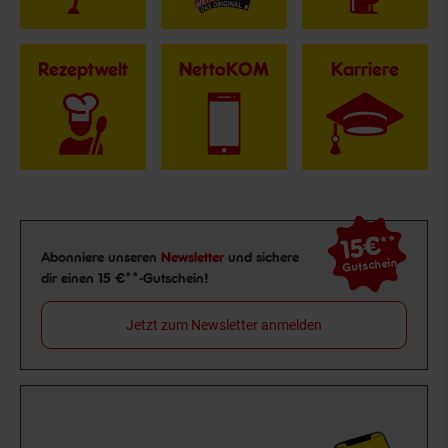
Rezeptwelt
NettoKOM
Karriere
15€
**
Newsletter Anmeldung
Abonniere unseren
Newsletter
und sichere
Gutschein
dir einen 15 €**-Gutschein!
Jetzt zum Newsletter anmelden