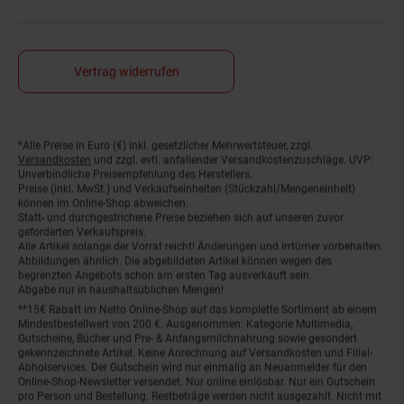
Vertrag widerrufen
*Alle Preise in Euro (€) inkl. gesetzlicher Mehrwertsteuer, zzgl.
Fußnoten
Versandkosten
und zzgl. evtl. anfallender Versandkostenzuschläge. UVP:
Unverbindliche Preisempfehlung des Herstellers.
Preise (inkl. MwSt.) und Verkaufseinheiten (Stückzahl/Mengeneinheit)
können im Online-Shop abweichen.
Statt- und durchgestrichene Preise beziehen sich auf unseren zuvor
geforderten Verkaufspreis.
Alle Artikel solange der Vorrat reicht! Änderungen und Irrtümer vorbehalten.
Abbildungen ähnlich. Die abgebildeten Artikel können wegen des
begrenzten Angebots schon am ersten Tag ausverkauft sein.
Abgabe nur in haushaltsüblichen Mengen!
**15€ Rabatt im Netto Online-Shop auf das komplette Sortiment ab einem
Mindestbestellwert von 200 €. Ausgenommen: Kategorie Multimedia,
Gutscheine, Bücher und Pre- & Anfangsmilchnahrung sowie gesondert
gekennzeichnete Artikel. Keine Anrechnung auf Versandkosten und Filial-
Abholservices. Der Gutschein wird nur einmalig an Neuanmelder für den
Online-Shop-Newsletter versendet. Nur online einlösbar. Nur ein Gutschein
pro Person und Bestellung. Restbeträge werden nicht ausgezahlt. Nicht mit