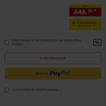
nur
646.
*
nur
25
ab 72 Monatsraten
à 11.95 €
Gratis Versand & 30€ Filialgutschein auf diesen Artikel
Promotion "Gratis Versand &amp; 30€ Filialgutschein auf diesen Artikel 
erhalten!
In den Warenkorb
Ja, ich möchte ein Altgerät abgeben.