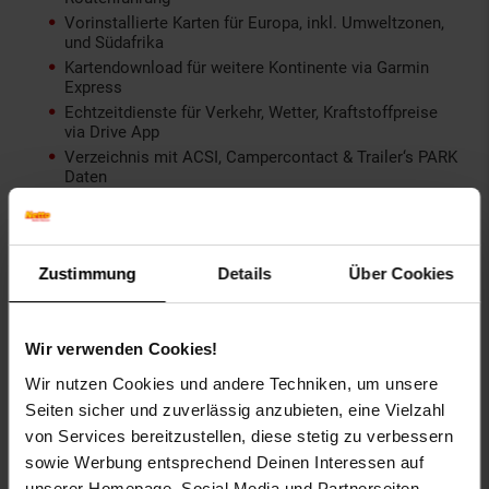
Vorinstallierte Karten für Europa, inkl. Umweltzonen,
und Südafrika
Kartendownload für weitere Kontinente via Garmin
Express
Echtzeitdienste für Verkehr, Wetter, Kraftstoffpreise
via Drive App
Verzeichnis mit ACSI, Campercontact & Trailer‘s PARK
Daten
TripAdvisor, Foursquare & Michelin Green Guide
Empfehlungen
Reisefeatures wie Trendy Places, Local Spots &
Roundtrip Routes
Zustimmung
Details
Über Cookies
Smart Notifications, Sprachassistenz und Bluetooth
Telefonie
Integriertes WLAN, Internet-Browser und Musikplayer
Wir verwenden Cookies!
Garmin Rückfahrkamera BC 50 & 50 Night Vision
kompatibel
Wir nutzen Cookies und andere Techniken, um unsere
Magnetische Aktivhalterung und bis zu 2 Stunden
Seiten sicher und zuverlässig anzubieten, eine Vielzahl
Akkulaufzeit
von Services bereitzustellen, diese stetig zu verbessern
sowie Werbung entsprechend Deinen Interessen auf
Lieferumfang:
unserer Homepage, Social Media und Partnerseiten