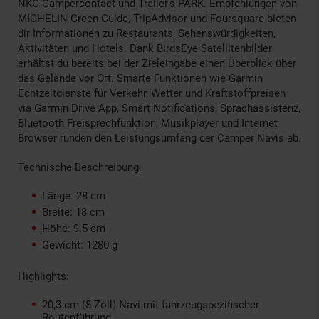
NKC Campercontact und Trailer‘s PARK. Empfehlungen von
MICHELIN Green Guide, TripAdvisor und Foursquare bieten
dir Informationen zu Restaurants, Sehenswürdigkeiten,
Aktivitäten und Hotels. Dank BirdsEye Satellitenbilder
erhältst du bereits bei der Zieleingabe einen Überblick über
das Gelände vor Ort. Smarte Funktionen wie Garmin
Echtzeitdienste für Verkehr, Wetter und Kraftstoffpreisen
via Garmin Drive App, Smart Notifications, Sprachassistenz,
Bluetooth Freisprechfunktion, Musikplayer und Internet
Browser runden den Leistungsumfang der Camper Navis ab.
Technische Beschreibung:
Länge: 28 cm
Breite: 18 cm
Höhe: 9.5 cm
Gewicht: 1280 g
Highlights:
20,3 cm (8 Zoll) Navi mit fahrzeugspezifischer
Routenführung