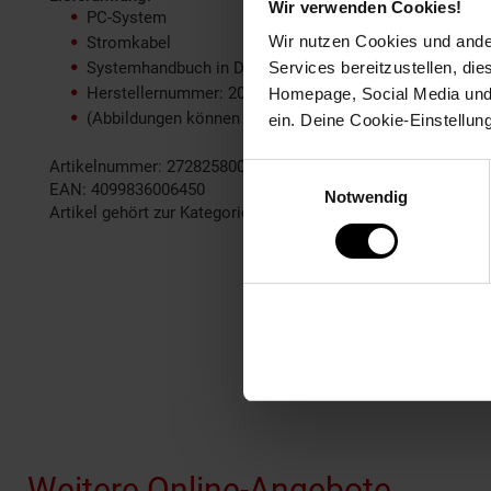
Wir verwenden Cookies!
PC-System
Wir nutzen Cookies und ander
Stromkabel
Systemhandbuch in Deutsch/English
Services bereitzustellen, di
Herstellernummer: 200809
Homepage, Social Media und P
(Abbildungen können abweichen)
ein. Deine Cookie-Einstellun
Artikelnummer: 2728258000
Einwilligungsauswahl
EAN: 4099836006450
Notwendig
Artikel gehört zur Kategorie:
Gaming PCs, Notebooks & Moni
Fußzeile
Weitere Online-Angebote