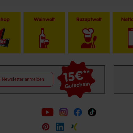
Shop
Weinwelt
Rezeptwelt
Net
15€
**
m Newsletter anmelden
Gutschein
Folge
uns
auf