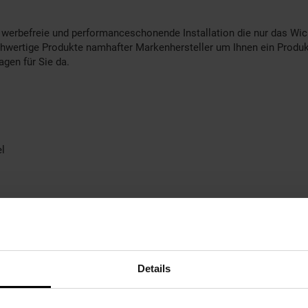
 werbefreie und performanceschonende Installation die nur das Wich
chwertige Produkte namhafter Markenhersteller um Ihnen ein Produkt
gen für Sie da.
l
tartklar)
Details