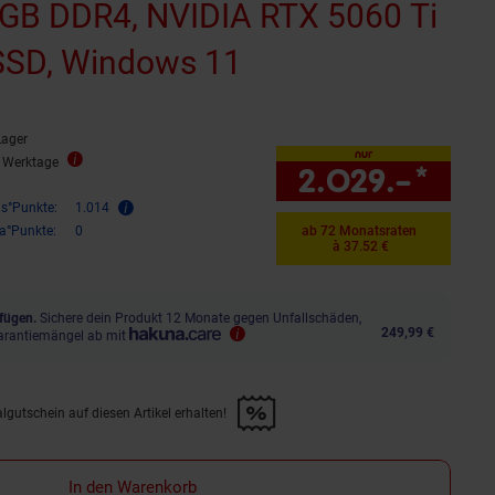
GB DDR4, NVIDIA RTX 5060 Ti
SSD, Windows 11
Lager
nur
4 Werktage
2.029.–
*
nur 
is°Punkte:
1.014
ra°Punkte:
0
ab 72 Monatsraten
à 37.52 €
fügen.
Sichere dein Produkt 12 Monate gegen Unfallschäden,
249,99 €
arantiemängel ab mit
lgutschein auf diesen Artikel erhalten!
d &amp; 30€ Filialgutschein auf diesen Artikel erhalten!" anwenden
In den Warenkorb