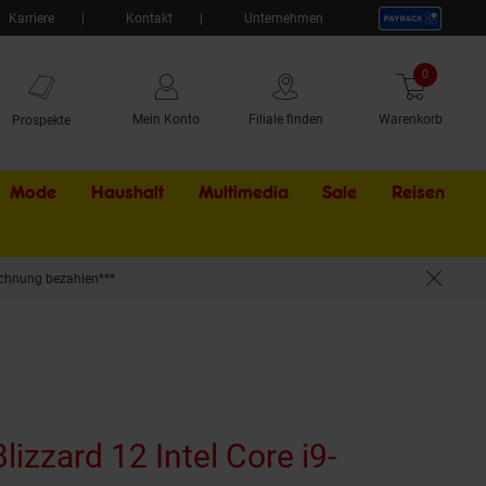
Karriere
Kontakt
Unternehmen
0
Artikel
Mein Konto
Filiale finden
Warenkorb
Prospekte
Mode
Haushalt
Multimedia
Sale
Externer Li
Reisen
chnung bezahlen***
0 Ti 16 GB, 2TB SSD, Windows 11
izzard 12 Intel Core i9-