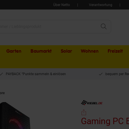
Über Netto
Verantwortung
Garten
Baumarkt
Solar
Wohnen
Freizeit
PAYBACK °Punkte sammeln & einlösen
bequem per Re
ore
Gaming PC Blizzard 12 Intel Core i9-12900KF, 64GB DDR4, NVIDIA RTX 506
Gaming PC Bl