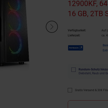
12900KF, 64
16 GB, 2TB 
Verfügbarkeit:
Auf 
Lieferzeit:
ca. 
Payback Punkte
Bas
Ext
Rundum-Schutz hinzu
Diebstahl, Raub und G
Gratis Versand & 30€ Filia
Promotion "Gratis Versan