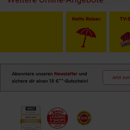
Netto Reisen
TV-
Abonniere unseren
Newsletter
und
Jetzt zu
sichere dir einen 15 €**-Gutschein!
Newsletter Anmeldung