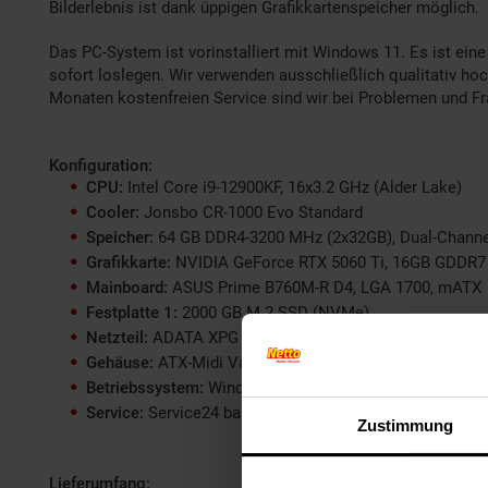
Bilderlebnis ist dank üppigen Grafikkartenspeicher möglich.
Das PC-System ist vorinstalliert mit Windows 11. Es ist eine
sofort loslegen. Wir verwenden ausschließlich qualitativ ho
Monaten kostenfreien Service sind wir bei Problemen und Fra
Konfiguration:
CPU:
Intel Core i9-12900KF, 16x3.2 GHz (Alder Lake)
Cooler:
Jonsbo CR-1000 Evo Standard
Speicher:
64 GB DDR4-3200 MHz (2x32GB), Dual-Channe
Grafikkarte:
NVIDIA GeForce RTX 5060 Ti, 16GB GDDR7
Mainboard:
ASUS Prime B760M-R D4, LGA 1700, mATX
Festplatte 1:
2000 GB M.2 SSD (NVMe)
Netzteil:
ADATA XPG 600W, 80+ Bronze, ATX
Gehäuse:
ATX-Midi Valor Mesh, schwarz
Betriebssystem:
Windows 11 (vorinstalliert und sofort s
Service:
Service24 basic
Zustimmung
Lieferumfang: