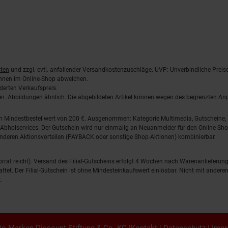
ten
und zzgl. evtl. anfallender Versandkostenzuschläge. UVP: Unverbindliche Preis
önnen im Online-Shop abweichen.
derten Verkaufspreis.
lten. Abbildungen ähnlich. Die abgebildeten Artikel können wegen des begrenzten A
em Mindestbestellwert von 200 €. Ausgenommen: Kategorie Multimedia, Gutscheine
Abholservices. Der Gutschein wird nur einmalig an Neuanmelder für den Online-Shop
anderen Aktionsvorteilen (PAYBACK oder sonstige Shop-Aktionen) kombinierbar.
 Vorrat reicht). Versand des Filial-Gutscheins erfolgt 4 Wochen nach Warenanlieferung
stattet. Der Filial-Gutschein ist ohne Mindesteinkaufswert einlösbar. Nicht mit and
.