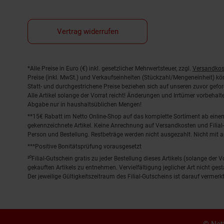
Vertrag widerrufen
Fußnoten
*Alle Preise in Euro (€) inkl. gesetzlicher Mehrwertsteuer, zzgl.
Versandkos
Preise (inkl. MwSt.) und Verkaufseinheiten (Stückzahl/Mengeneinheit) k
Statt- und durchgestrichene Preise beziehen sich auf unseren zuvor gefor
Alle Artikel solange der Vorrat reicht! Änderungen und Irrtümer vorbeha
Abgabe nur in haushaltsüblichen Mengen!
**15€ Rabatt im Netto Online-Shop auf das komplette Sortiment ab ein
gekennzeichnete Artikel. Keine Anrechnung auf Versandkosten und Filial-
Person und Bestellung. Restbeträge werden nicht ausgezahlt. Nicht mit 
***Positive Bonitätsprüfung vorausgesetzt
²⁰Filial-Gutschein gratis zu jeder Bestellung dieses Artikels (solange der
gekauften Artikels zu entnehmen. Vervielfältigung jeglicher Art nicht ge
Der jeweilige Gültigkeitszeitraum des Filial-Gutscheins ist darauf vermerkt