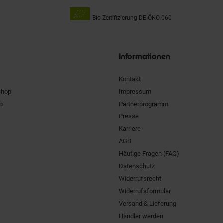
Bio Zertifizierung
DE-ÖKO-060
Unsere
Siegel
Informationen
Kontakt
Shop
Impressum
pp
Partnerprogramm
Presse
Karriere
AGB
Häufige Fragen (FAQ)
Datenschutz
Widerrufsrecht
Widerrufsformular
Versand & Lieferung
Händler werden