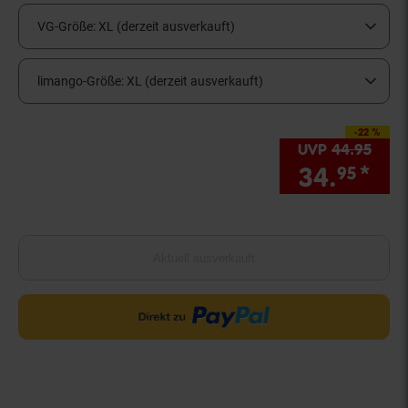
VG-Größe:
XL (derzeit ausverkauft)
limango-Größe:
XL (derzeit ausverkauft)
-22 %
Sie Sparen 22 Prozen
UVP
44.
95
UVP 
34.
*
Sie
95
Aktuell ausverkauft