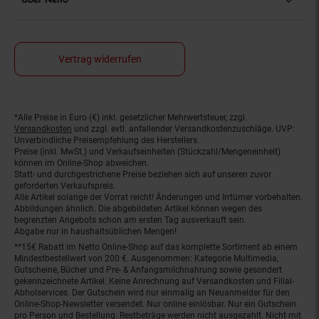
Vertrag widerrufen
*Alle Preise in Euro (€) inkl. gesetzlicher Mehrwertsteuer, zzgl.
Fußnoten
Versandkosten
und zzgl. evtl. anfallender Versandkostenzuschläge. UVP:
Unverbindliche Preisempfehlung des Herstellers.
Preise (inkl. MwSt.) und Verkaufseinheiten (Stückzahl/Mengeneinheit)
können im Online-Shop abweichen.
Statt- und durchgestrichene Preise beziehen sich auf unseren zuvor
geforderten Verkaufspreis.
Alle Artikel solange der Vorrat reicht! Änderungen und Irrtümer vorbehalten.
Abbildungen ähnlich. Die abgebildeten Artikel können wegen des
begrenzten Angebots schon am ersten Tag ausverkauft sein.
Abgabe nur in haushaltsüblichen Mengen!
**15€ Rabatt im Netto Online-Shop auf das komplette Sortiment ab einem
Mindestbestellwert von 200 €. Ausgenommen: Kategorie Multimedia,
Gutscheine, Bücher und Pre- & Anfangsmilchnahrung sowie gesondert
gekennzeichnete Artikel. Keine Anrechnung auf Versandkosten und Filial-
Abholservices. Der Gutschein wird nur einmalig an Neuanmelder für den
Online-Shop-Newsletter versendet. Nur online einlösbar. Nur ein Gutschein
pro Person und Bestellung. Restbeträge werden nicht ausgezahlt. Nicht mit