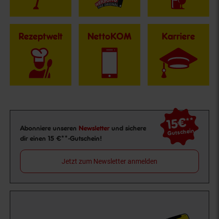
Rezeptwelt
NettoKOM
Karriere
15€
**
Newsletter Anmeldung
Abonniere unseren
Newsletter
und sichere
Gutschein
dir einen 15 €**-Gutschein!
Jetzt zum Newsletter anmelden