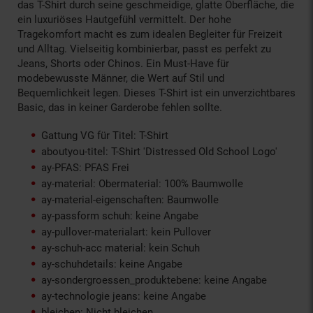
das T-Shirt durch seine geschmeidige, glatte Oberfläche, die
ein luxuriöses Hautgefühl vermittelt. Der hohe
Tragekomfort macht es zum idealen Begleiter für Freizeit
und Alltag. Vielseitig kombinierbar, passt es perfekt zu
Jeans, Shorts oder Chinos. Ein Must-Have für
modebewusste Männer, die Wert auf Stil und
Bequemlichkeit legen. Dieses T-Shirt ist ein unverzichtbares
Basic, das in keiner Garderobe fehlen sollte.
Gattung VG für Titel: T-Shirt
aboutyou-titel: T-Shirt 'Distressed Old School Logo'
ay-PFAS: PFAS Frei
ay-material: Obermaterial: 100% Baumwolle
ay-material-eigenschaften: Baumwolle
ay-passform schuh: keine Angabe
ay-pullover-materialart: kein Pullover
ay-schuh-acc material: kein Schuh
ay-schuhdetails: keine Angabe
ay-sondergroessen_produktebene: keine Angabe
ay-technologie jeans: keine Angabe
bleichen: Nicht bleichen