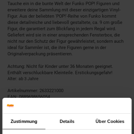
Tauche ein in die bunte Welt der Funko POP! Figuren und
erweitere deine Sammlung mit dieser einzigartigen Vinyl-
Figur. Aus der beliebten 'POP!'-Reihe von Funko kommt
diese detailreiche und liebevoll gestaltete, ca. 9 cm große
Figur, die garantiert zum Blickfang in jedem Regal wird.
Geliefert wird sie in einer ansprechenden Fensterbox, die
nicht nur den Schutz der Figur gewährleistet, sondern auch
ideal für Sammler ist, die ihre Figuren gerne in der
Originalverpackung präsentieren.
Achtung: Nicht für Kinder unter 36 Monaten geeignet.
Enthält verschluckbare Kleinteile. Erstickungsgefahr!
Alter
ab 3 Jahre
Artikelnummer: 2633221000
EAN: 0889698656054
Artikel gehört zur Kategorie:
Action- & Spielzeugfiguren
Zustimmung
Details
Über Cookies
Versandinformationen