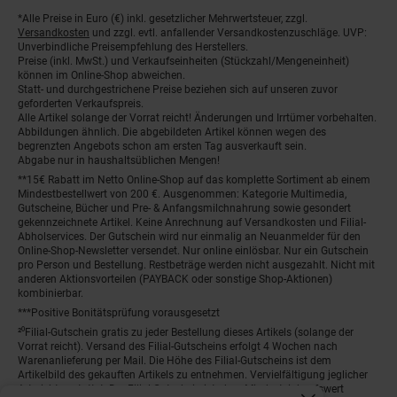
*Alle Preise in Euro (€) inkl. gesetzlicher Mehrwertsteuer, zzgl.
Fußnoten
Versandkosten
und zzgl. evtl. anfallender Versandkostenzuschläge. UVP:
Unverbindliche Preisempfehlung des Herstellers.
Preise (inkl. MwSt.) und Verkaufseinheiten (Stückzahl/Mengeneinheit)
können im Online-Shop abweichen.
Statt- und durchgestrichene Preise beziehen sich auf unseren zuvor
geforderten Verkaufspreis.
Alle Artikel solange der Vorrat reicht! Änderungen und Irrtümer vorbehalten.
Abbildungen ähnlich. Die abgebildeten Artikel können wegen des
begrenzten Angebots schon am ersten Tag ausverkauft sein.
Abgabe nur in haushaltsüblichen Mengen!
**15€ Rabatt im Netto Online-Shop auf das komplette Sortiment ab einem
Mindestbestellwert von 200 €. Ausgenommen: Kategorie Multimedia,
Gutscheine, Bücher und Pre- & Anfangsmilchnahrung sowie gesondert
gekennzeichnete Artikel. Keine Anrechnung auf Versandkosten und Filial-
Abholservices. Der Gutschein wird nur einmalig an Neuanmelder für den
Online-Shop-Newsletter versendet. Nur online einlösbar. Nur ein Gutschein
pro Person und Bestellung. Restbeträge werden nicht ausgezahlt. Nicht mit
anderen Aktionsvorteilen (PAYBACK oder sonstige Shop-Aktionen)
kombinierbar.
***Positive Bonitätsprüfung vorausgesetzt
²⁰Filial-Gutschein gratis zu jeder Bestellung dieses Artikels (solange der
Vorrat reicht). Versand des Filial-Gutscheins erfolgt 4 Wochen nach
Warenanlieferung per Mail. Die Höhe des Filial-Gutscheins ist dem
Artikelbild des gekauften Artikels zu entnehmen. Vervielfältigung jeglicher
Art nicht gestattet. Der Filial-Gutschein ist ohne Mindesteinkaufswert