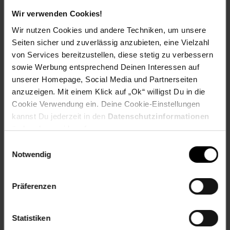
Wir verwenden Cookies!
Herstellerinformationen
Wir nutzen Cookies und andere Techniken, um unsere
Seiten sicher und zuverlässig anzubieten, eine Vielzahl
von Services bereitzustellen, diese stetig zu verbessern
sowie Werbung entsprechend Deinen Interessen auf
unserer Homepage, Social Media und Partnerseiten
Fußzeile
Weitere Online-Angebote
anzuzeigen. Mit einem Klick auf „Ok“ willigst Du in die
Cookie Verwendung ein. Deine Cookie-Einstellungen
kannst Du jederzeit in den
Datenschutzinformationen
Netto Reisen
TV-Shop
Weinwelt
ändern bzw. widerrufen.
Einwilligungsauswahl
Notwendig
Präferenzen
Rezeptwelt
NettoKOM
Karriere
Statistiken