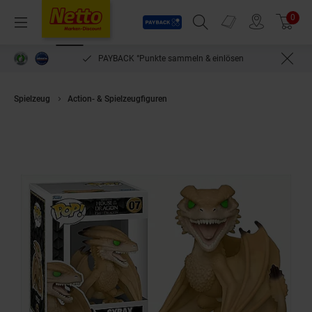
Payback
Prospekte
0
Arti
Menü
Suchfeld einblenden
Filiale finden
Warenkorb
PAYBACK °Punkte sammeln & einlösen
Spielzeug
Action- & Spielzeugfiguren
Funko POP - House of the Dragon 