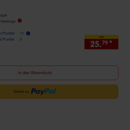
Lager
2 Werktage
is°Punkte:
12
nur
ra°Punkte:
0
25.
*
nur 
79
In den Warenkorb