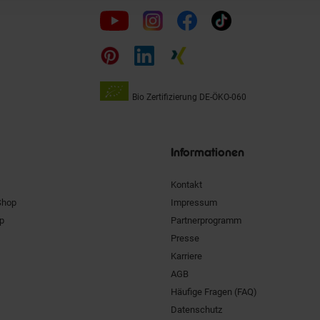
Folge
uns
auf
Bio Zertifizierung
DE-ÖKO-060
Unsere
Siegel
Informationen
Kontakt
Shop
Impressum
pp
Partnerprogramm
Presse
Karriere
AGB
Häufige Fragen (FAQ)
Datenschutz