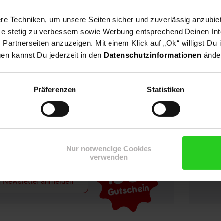
e Techniken, um unsere Seiten sicher und zuverlässig anzubiet
ese stetig zu verbessern sowie Werbung entsprechend Deinen In
artnerseiten anzuzeigen. Mit einem Klick auf „Ok“ willigst Du
gen kannst Du jederzeit in den
Datenschutzinformationen
änder
Shop
Weinwelt
Rezeptwelt
Net
Präferenzen
Statistiken
Nur notwendige Cookies
verwenden
15€
**
m Newsletter anmelden
Gutschein