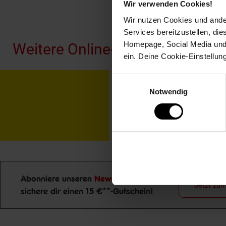
Wir verwenden Cookies!
Fußzeile
Wir nutzen Cookies und ander
Services bereitzustellen, di
Homepage, Social Media und P
Weitere Online-Angebote
ein. Deine Cookie-Einstellun
Einwilligungsauswahl
Netto Reisen
TV-
Notwendig
Abonniere unseren
Newsletter
und
Jetzt zu
sichere dir einen 15 €**-Gutschein!
Newsletter Anmeldung