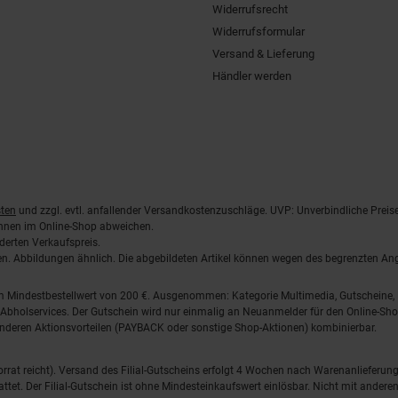
Widerrufsrecht
Widerrufsformular
Versand & Lieferung
Händler werden
ten
und zzgl. evtl. anfallender Versandkostenzuschläge. UVP: Unverbindliche Preis
önnen im Online-Shop abweichen.
derten Verkaufspreis.
lten. Abbildungen ähnlich. Die abgebildeten Artikel können wegen des begrenzten A
em Mindestbestellwert von 200 €. Ausgenommen: Kategorie Multimedia, Gutscheine
Abholservices. Der Gutschein wird nur einmalig an Neuanmelder für den Online-Shop
anderen Aktionsvorteilen (PAYBACK oder sonstige Shop-Aktionen) kombinierbar.
 Vorrat reicht). Versand des Filial-Gutscheins erfolgt 4 Wochen nach Warenanlieferung
stattet. Der Filial-Gutschein ist ohne Mindesteinkaufswert einlösbar. Nicht mit and