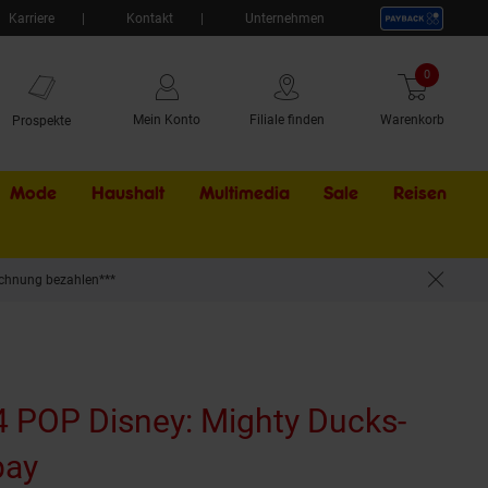
Karriere
Kontakt
Unternehmen
0
Artikel
Mein Konto
Filiale finden
Warenkorb
Prospekte
Mode
Haushalt
Multimedia
Sale
Externer Li
Reisen
chnung bezahlen***
 POP Disney: Mighty Ducks-
bay