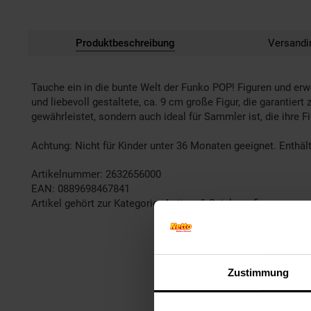
Produktbeschreibung
Versandi
Tauche ein in die bunte Welt der Funko POP! Figuren und erw
und liebevoll gestaltete, ca. 9 cm große Figur, die garantier
gewährleistet, sondern auch ideal für Sammler ist, die ihre F
Achtung: Nicht für Kinder unter 36 Monaten geeignet. Enthält
Artikelnummer: 2632656000
EAN: 0889698467841
Artikel gehört zur Kategorie:
Action- & Spielzeugfiguren
Zustimmung