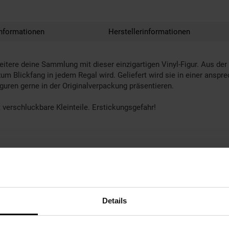
nformationen
Herstellerinformationen
eitere deine Sammlung mit dieser einzigartigen Vinyl-Figur. Aus der
t zum Blickfang in jedem Regal wird. Geliefert wird sie in einer ansp
iguren gerne in der Originalverpackung präsentieren.
 verschluckbare Kleinteile. Erstickungsgefahr!
Details