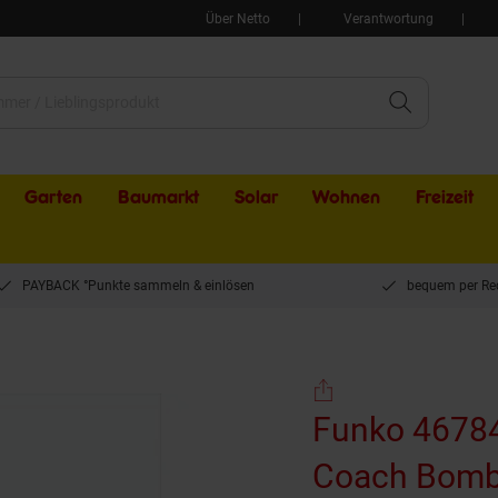
Über Netto
Verantwortung
Garten
Baumarkt
Solar
Wohnen
Freizeit
PAYBACK °Punkte sammeln & einlösen
bequem per Re
ko 46784 POP Disney: Mighty Ducks-Coach Bombay
Funko 46784
Coach Bom