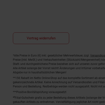
Vertrag widerrufen
Fußnoten
*Alle Preise in Euro (€) inkl. gesetzlicher Mehrwertsteuer, zzgl.
Versandkos
Preise (inkl. MwSt.) und Verkaufseinheiten (Stückzahl/Mengeneinheit) k
Statt- und durchgestrichene Preise beziehen sich auf unseren zuvor gefor
Alle Artikel solange der Vorrat reicht! Änderungen und Irrtümer vorbeha
Abgabe nur in haushaltsüblichen Mengen!
**15€ Rabatt im Netto Online-Shop auf das komplette Sortiment ab ein
gekennzeichnete Artikel. Keine Anrechnung auf Versandkosten und Filial-
Person und Bestellung. Restbeträge werden nicht ausgezahlt. Nicht mit 
***Positive Bonitätsprüfung vorausgesetzt
²⁰Filial-Gutschein gratis zu jeder Bestellung dieses Artikels (solange der
gekauften Artikels zu entnehmen. Vervielfältigung jeglicher Art nicht ge