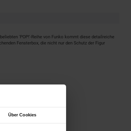
 beliebten 'POP!'-Reihe von Funko kommt diese detailreiche
rechenden Fensterbox, die nicht nur den Schutz der Figur
Über Cookies