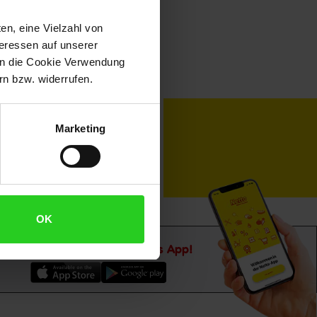
en, eine Vielzahl von
teressen auf unserer
 in die Cookie Verwendung
n bzw. widerrufen.
toKOM
Karriere
Marketing
OK
Downloade die
Netto plus App!