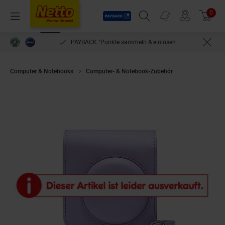
Payback
Prospekte
0
Arti
Menü
Suchfeld einblenden
Filiale finden
Warenkorb
PAYBACK °Punkte sammeln & einlösen
Computer & Notebooks
Computer- & Notebook-Zubehör
FUJIFILM Mini1