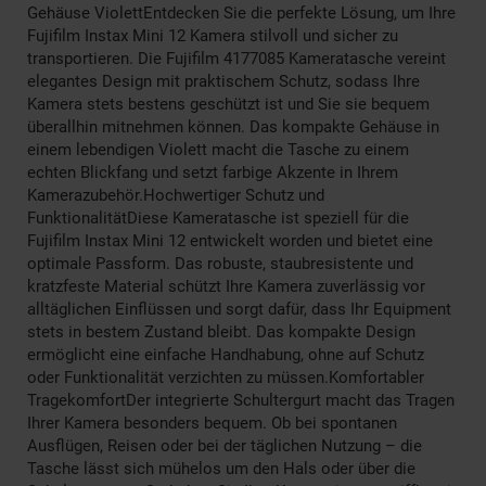
Gehäuse ViolettEntdecken Sie die perfekte Lösung, um Ihre
Fujifilm Instax Mini 12 Kamera stilvoll und sicher zu
transportieren. Die Fujifilm 4177085 Kameratasche vereint
elegantes Design mit praktischem Schutz, sodass Ihre
Kamera stets bestens geschützt ist und Sie sie bequem
überallhin mitnehmen können. Das kompakte Gehäuse in
einem lebendigen Violett macht die Tasche zu einem
echten Blickfang und setzt farbige Akzente in Ihrem
Kamerazubehör.Hochwertiger Schutz und
FunktionalitätDiese Kameratasche ist speziell für die
Fujifilm Instax Mini 12 entwickelt worden und bietet eine
optimale Passform. Das robuste, staubresistente und
kratzfeste Material schützt Ihre Kamera zuverlässig vor
alltäglichen Einflüssen und sorgt dafür, dass Ihr Equipment
stets in bestem Zustand bleibt. Das kompakte Design
ermöglicht eine einfache Handhabung, ohne auf Schutz
oder Funktionalität verzichten zu müssen.Komfortabler
TragekomfortDer integrierte Schultergurt macht das Tragen
Ihrer Kamera besonders bequem. Ob bei spontanen
Ausflügen, Reisen oder bei der täglichen Nutzung – die
Tasche lässt sich mühelos um den Hals oder über die