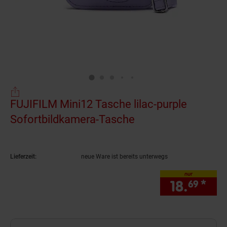
FUJIFILM Mini12 Tasche lilac-purple
Sofortbildkamera-Tasche
(Produkt aktuell a
Lieferzeit:
neue Ware ist bereits unterwegs
nur
18.
*
nur
69