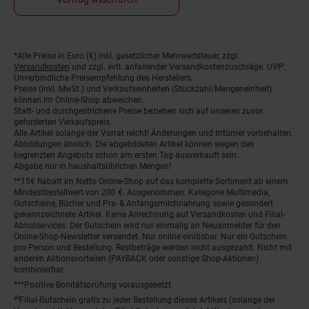
*Alle Preise in Euro (€) inkl. gesetzlicher Mehrwertsteuer, zzgl.
Fußnoten
Versandkosten
und zzgl. evtl. anfallender Versandkostenzuschläge. UVP:
Unverbindliche Preisempfehlung des Herstellers.
Preise (inkl. MwSt.) und Verkaufseinheiten (Stückzahl/Mengeneinheit)
können im Online-Shop abweichen.
Statt- und durchgestrichene Preise beziehen sich auf unseren zuvor
geforderten Verkaufspreis.
Alle Artikel solange der Vorrat reicht! Änderungen und Irrtümer vorbehalten.
Abbildungen ähnlich. Die abgebildeten Artikel können wegen des
begrenzten Angebots schon am ersten Tag ausverkauft sein.
Abgabe nur in haushaltsüblichen Mengen!
**15€ Rabatt im Netto Online-Shop auf das komplette Sortiment ab einem
Mindestbestellwert von 200 €. Ausgenommen: Kategorie Multimedia,
Gutscheine, Bücher und Pre- & Anfangsmilchnahrung sowie gesondert
gekennzeichnete Artikel. Keine Anrechnung auf Versandkosten und Filial-
Abholservices. Der Gutschein wird nur einmalig an Neuanmelder für den
Online-Shop-Newsletter versendet. Nur online einlösbar. Nur ein Gutschein
pro Person und Bestellung. Restbeträge werden nicht ausgezahlt. Nicht mit
anderen Aktionsvorteilen (PAYBACK oder sonstige Shop-Aktionen)
kombinierbar.
***Positive Bonitätsprüfung vorausgesetzt
²⁰Filial-Gutschein gratis zu jeder Bestellung dieses Artikels (solange der