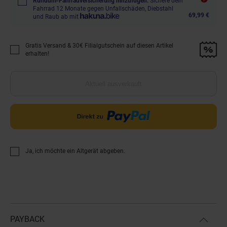
Rundum-Fahrradversicherung hinzufügen.
Sichere dein
Fahrrad 12 Monate gegen Unfallschäden, Diebstahl
69,99 €
und Raub ab mit
Gratis Versand & 30€ Filialgutschein auf diesen Artikel
Promotion "Gratis Versand &amp; 30€ Filialgutschein auf diesen Artikel 
erhalten!
Aktuell ausverkauft
Ja, ich möchte ein Altgerät abgeben.
PAYBACK