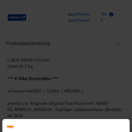
Payback Punkte
Basis°Punkte:
393
Extra°Punkte:
0
Produktbeschreibung
L/B/H 443x81x70 mm
Gewicht 3 kg
*** E-Bike Ersatzakku ***
schwarz-matt36V / 13,3Ah ( 499,4Wh )
ersetzt u.a. folgende Original Part-Nummern: 40900-
05, 40900-01, 40900-04 - 5-poliger Ladeanschluss- Modelle
ab 2018
Artikelnummer: 2911301000