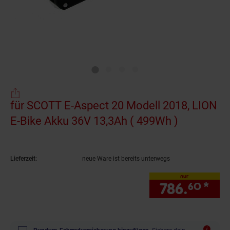
für SCOTT E-Aspect 20 Modell 2018, LION
E-Bike Akku 36V 13,3Ah ( 499Wh )
(Produkt a
Lieferzeit:
neue Ware ist bereits unterwegs
nur
786.
*
nur
60