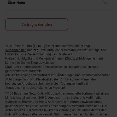
Über Netto
Vertrag widerrufen
*Alle Preise in Euro (€) inkl. gesetzlicher Mehrwertsteuer, zzgl.
Fußnoten
Versandkosten
und zzgl. evtl. anfallender Versandkostenzuschläge. UVP:
Unverbindliche Preisempfehlung des Herstellers.
Preise (inkl. MwSt.) und Verkaufseinheiten (Stückzahl/Mengeneinheit)
können im Online-Shop abweichen.
Statt- und durchgestrichene Preise beziehen sich auf unseren zuvor
geforderten Verkaufspreis.
Alle Artikel solange der Vorrat reicht! Änderungen und Irrtümer vorbehalten.
Abbildungen ähnlich. Die abgebildeten Artikel können wegen des
begrenzten Angebots schon am ersten Tag ausverkauft sein.
Abgabe nur in haushaltsüblichen Mengen!
**15€ Rabatt im Netto Online-Shop auf das komplette Sortiment ab einem
Mindestbestellwert von 200 €. Ausgenommen: Kategorie Multimedia,
Gutscheine, Bücher und Pre- & Anfangsmilchnahrung sowie gesondert
gekennzeichnete Artikel. Keine Anrechnung auf Versandkosten und Filial-
Abholservices. Der Gutschein wird nur einmalig an Neuanmelder für den
Online-Shop-Newsletter versendet. Nur online einlösbar. Nur ein Gutschein