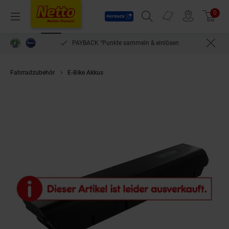
Payback
Prospekte
0
Arti
Menü
Suchfeld einblenden
Filiale finden
Warenkorb
PAYBACK °Punkte sammeln & einlösen
Fahrradzubehör
E-Bike Akkus
für SCOTT E-Aspect 20 Modell 2018, LIO