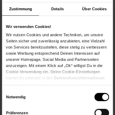
EAN: 4053846454595
Artikel gehört zur Kategorie:
E-Bike Akkus
Zustimmung
Details
Über Cookies
Wir verwenden Cookies!
Versandinformationen
Wir nutzen Cookies und andere Techniken, um unsere
Seiten sicher und zuverlässig anzubieten, eine Vielzahl
von Services bereitzustellen, diese stetig zu verbessern
Herstellerinformationen
sowie Werbung entsprechend Deinen Interessen auf
unserer Homepage, Social Media und Partnerseiten
Altgeräterücknahme
anzuzeigen. Mit einem Klick auf „Ok“ willigst Du in die
Cookie Verwendung ein. Deine Cookie-Einstellungen
kannst Du jederzeit in den
Datenschutzinformationen
Fußzeile
Weitere Online-Angebote
ändern bzw. widerrufen.
Einwilligungsauswahl
Notwendig
Netto Reisen
TV-Shop
Weinwelt
Präferenzen