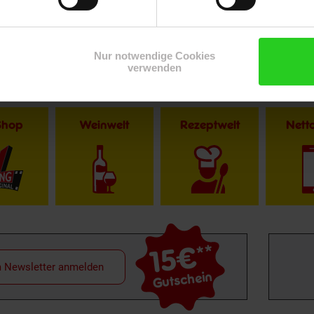
Nur notwendige Cookies
verwenden
Shop
Weinwelt
Rezeptwelt
Net
15€
**
m Newsletter anmelden
Gutschein