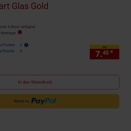
rt Glas Gold
noch 4 Stück verfügbar
2 Werktage
is°Punkte:
3
nur
7.
*
nur 7
ra°Punkte:
0
45
In den Warenkorb