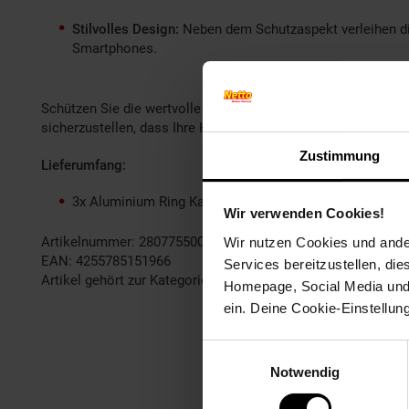
Stilvolles Design:
Neben dem Schutzaspekt verleihen di
Smartphones.
Schützen Sie die wertvolle Rückkamera Ihres Samsung Galaxy 
sicherzustellen, dass Ihre Kamera stets optimal geschützt 
Zustimmung
Lieferumfang:
3x Aluminium Ring Kamera + H9 Hart Glas in der Farbe
Wir verwenden Cookies!
Artikelnummer: 2807755000
Wir nutzen Cookies und ander
EAN: 4255785151966
Services bereitzustellen, di
Artikel gehört zur Kategorie:
Handyzubehör
Homepage, Social Media und P
ein. Deine Cookie-Einstellun
Einwilligungsauswahl
Notwendig