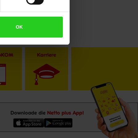
OK
toKOM
Karriere
Downloade die
Netto plus App!