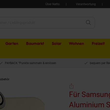
Über Netto
Verantwortung
Garten
Baumarkt
Solar
Wohnen
Freizeit
PAYBACK °Punkte sammeln & einlösen
bequem per Re
ubehör
Für Samsung Galaxy S25 Plus 5G Aluminium Schutz Ring Kamera + H9
Für Samsung
Aluminium S