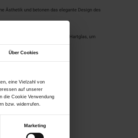
e Ästhetik und betonen das elegante Design des
 Aluminium Ringe mit integriertem Hartglas, um
Über Cookies
en, eine Vielzahl von
teressen auf unserer
 in die Cookie Verwendung
n bzw. widerrufen.
Marketing