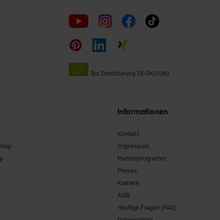
Folge
uns
auf
Bio Zertifizierung
DE-ÖKO-060
Unsere
Siegel
Informationen
Kontakt
Shop
Impressum
pp
Partnerprogramm
Presse
Karriere
AGB
Häufige Fragen (FAQ)
Datenschutz