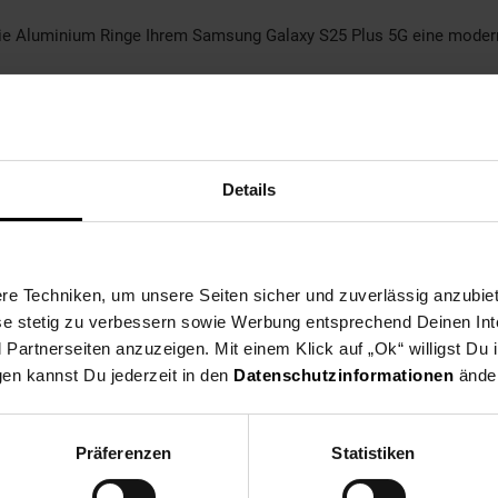
e Aluminium Ringe Ihrem Samsung Galaxy S25 Plus 5G eine modern
S25 Plus 5G mit Stil und Funktionalität. Investieren Sie in unsere
ist und Sie erstklassige Aufnahmen machen können.
Details
 Gold
e Techniken, um unsere Seiten sicher und zuverlässig anzubiet
ese stetig zu verbessern sowie Werbung entsprechend Deinen In
artnerseiten anzuzeigen. Mit einem Klick auf „Ok“ willigst Du
gen kannst Du jederzeit in den
Datenschutzinformationen
änder
Präferenzen
Statistiken