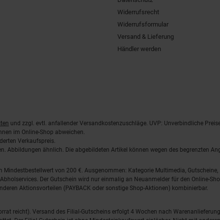
Widerrufsrecht
Widerrufsformular
Versand & Lieferung
Händler werden
ten
und zzgl. evtl. anfallender Versandkostenzuschläge. UVP: Unverbindliche Preis
önnen im Online-Shop abweichen.
derten Verkaufspreis.
lten. Abbildungen ähnlich. Die abgebildeten Artikel können wegen des begrenzten A
em Mindestbestellwert von 200 €. Ausgenommen: Kategorie Multimedia, Gutscheine
Abholservices. Der Gutschein wird nur einmalig an Neuanmelder für den Online-Shop
anderen Aktionsvorteilen (PAYBACK oder sonstige Shop-Aktionen) kombinierbar.
 Vorrat reicht). Versand des Filial-Gutscheins erfolgt 4 Wochen nach Warenanlieferung