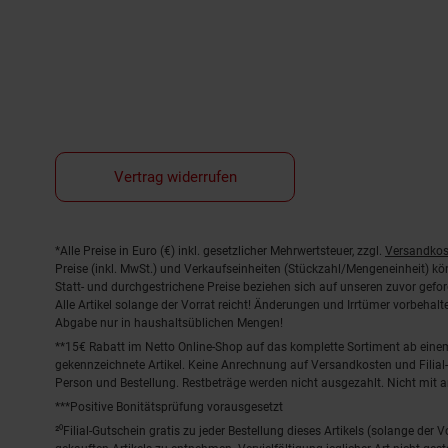
Vertrag widerrufen
Fußnoten
*Alle Preise in Euro (€) inkl. gesetzlicher Mehrwertsteuer, zzgl.
Versandkos
Preise (inkl. MwSt.) und Verkaufseinheiten (Stückzahl/Mengeneinheit) k
Statt- und durchgestrichene Preise beziehen sich auf unseren zuvor gefor
Alle Artikel solange der Vorrat reicht! Änderungen und Irrtümer vorbeha
Abgabe nur in haushaltsüblichen Mengen!
**15€ Rabatt im Netto Online-Shop auf das komplette Sortiment ab ein
gekennzeichnete Artikel. Keine Anrechnung auf Versandkosten und Filial-
Person und Bestellung. Restbeträge werden nicht ausgezahlt. Nicht mit 
***Positive Bonitätsprüfung vorausgesetzt
²⁰Filial-Gutschein gratis zu jeder Bestellung dieses Artikels (solange der