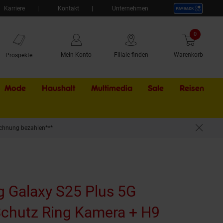
Karriere
Kontakt
Unternehmen
0
Artikel
Mein Konto
Filiale finden
Warenkorb
Prospekte
Mode
Haushalt
Multimedia
Sale
Externer Li
Reisen
chnung bezahlen***
 Tempered Hart Glas Gold
 Galaxy S25 Plus 5G
chutz Ring Kamera + H9