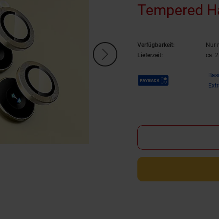
Tempered Ha
Verfügbarkeit:
Nur 
Lieferzeit:
ca. 
Payback Punkte
Bas
Ext