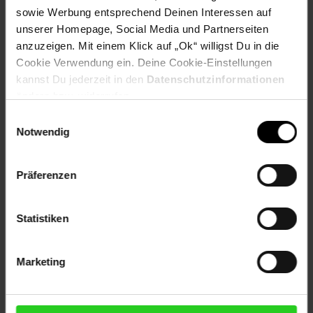
3x Aluminium Ring Kamera + H9 Hart Glas in der Farbe
sowie Werbung entsprechend Deinen Interessen auf
Hellblau
unserer Homepage, Social Media und Partnerseiten
anzuzeigen. Mit einem Klick auf „Ok“ willigst Du in die
Artikelnummer: 2807746000
Cookie Verwendung ein. Deine Cookie-Einstellungen
EAN: 4255785151867
kannst Du jederzeit in den
Datenschutzinformationen
Artikel gehört zur Kategorie:
Handyzubehör
ändern bzw. widerrufen.
Einwilligungsauswahl
Notwendig
Versandinformationen
Präferenzen
Herstellerinformationen
Statistiken
Marketing
Fußzeile
Weitere Online-Angebote