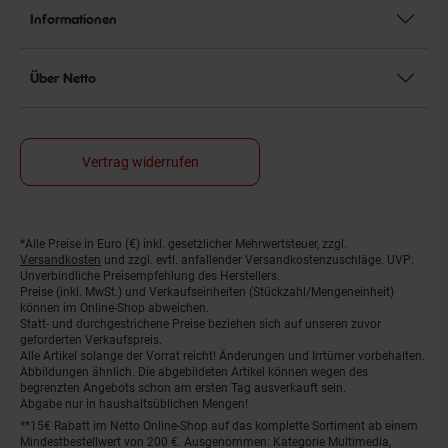
Informationen
Über Netto
Vertrag widerrufen
*Alle Preise in Euro (€) inkl. gesetzlicher Mehrwertsteuer, zzgl.
Fußnoten
Versandkosten
und zzgl. evtl. anfallender Versandkostenzuschläge. UVP:
Unverbindliche Preisempfehlung des Herstellers.
Preise (inkl. MwSt.) und Verkaufseinheiten (Stückzahl/Mengeneinheit)
können im Online-Shop abweichen.
Statt- und durchgestrichene Preise beziehen sich auf unseren zuvor
geforderten Verkaufspreis.
Alle Artikel solange der Vorrat reicht! Änderungen und Irrtümer vorbehalten.
Abbildungen ähnlich. Die abgebildeten Artikel können wegen des
begrenzten Angebots schon am ersten Tag ausverkauft sein.
Abgabe nur in haushaltsüblichen Mengen!
**15€ Rabatt im Netto Online-Shop auf das komplette Sortiment ab einem
Mindestbestellwert von 200 €. Ausgenommen: Kategorie Multimedia,