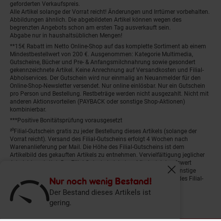
geforderten Verkaufspreis.
Alle Artikel solange der Vorrat reicht! Änderungen und Irrtümer vorbehalten.
Abbildungen ähnlich. Die abgebildeten Artikel können wegen des
begrenzten Angebots schon am ersten Tag ausverkauft sein.
Abgabe nur in haushaltsüblichen Mengen!
**15€ Rabatt im Netto Online-Shop auf das komplette Sortiment ab einem
Mindestbestellwert von 200 €. Ausgenommen: Kategorie Multimedia,
Gutscheine, Bücher und Pre- & Anfangsmilchnahrung sowie gesondert
gekennzeichnete Artikel. Keine Anrechnung auf Versandkosten und Filial-
Abholservices. Der Gutschein wird nur einmalig an Neuanmelder für den
Online-Shop-Newsletter versendet. Nur online einlösbar. Nur ein Gutschein
pro Person und Bestellung. Restbeträge werden nicht ausgezahlt. Nicht mit
anderen Aktionsvorteilen (PAYBACK oder sonstige Shop-Aktionen)
kombinierbar.
***Positive Bonitätsprüfung vorausgesetzt
²⁰Filial-Gutschein gratis zu jeder Bestellung dieses Artikels (solange der
Vorrat reicht). Versand des Filial-Gutscheins erfolgt 4 Wochen nach
Warenanlieferung per Mail. Die Höhe des Filial-Gutscheins ist dem
Artikelbild des gekauften Artikels zu entnehmen. Vervielfältigung jeglicher
Art nicht gestattet. Der Filial-Gutschein ist ohne Mindesteinkaufswert
einlösbar. Nicht mit anderen Aktionsvorteilen (PAYBACK oder sonstige
Fenster schliess
Shop-Aktionen) kombinierbar. Der jeweilige Gültigkeitszeitraum des Filial-
Nur noch wenig Bestand!
Gutscheins ist darauf vermerkt.
Der Bestand dieses Artikels ist
gering.