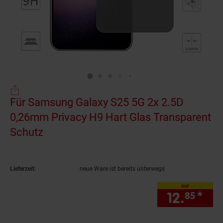
Für Samsung Galaxy S25 5G 2x 2.5D
0,26mm Privacy H9 Hart Glas Transparent
Schutz
(Produkt aktuell ausverkauft)
Lieferzeit:
neue Ware ist bereits unterwegs
nur
12.
*
nur
85