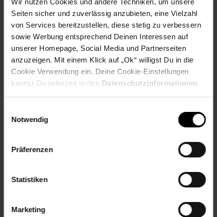
persönlichen Informationen mit dieser Privacy Hartglas
Wir nutzen Cookies und andere Techniken, um unsere
Schutzfolie für das Samsung Galaxy S25 5G. Erleben Sie die
Seiten sicher und zuverlässig anzubieten, eine Vielzahl
perfekte Kombination aus Sicherheit und Funktionalität,
von Services bereitzustellen, diese stetig zu verbessern
während Sie die volle Kontrolle über Ihre Privatsphäre
sowie Werbung entsprechend Deinen Interessen auf
behalten.
unserer Homepage, Social Media und Partnerseiten
anzuzeigen. Mit einem Klick auf „Ok“ willigst Du in die
Lieferumfang:
Cookie Verwendung ein. Deine Cookie-Einstellungen
2x Privacy Hart Glas für Samsung Galaxy S25 5G
kannst Du jederzeit in den
Datenschutzinformationen
Poliertuch
ändern bzw. widerrufen.
Einwilligungsauswahl
Artikelnummer: 2804037000
Notwendig
EAN: 4255785156657
Artikel gehört zur Kategorie:
Handyzubehör
Präferenzen
Statistiken
Versandinformationen
Marketing
Herstellerinformationen