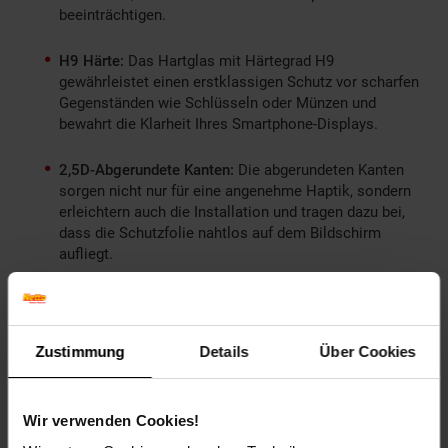
beeinträchtigen.
H9 Härte:
Das Hartglas mit Härtegrad H9
gewährleistet einen erstklassigen Schutz vor scharfen
Gegenständen wie Schlüsseln oder Münzen und
bewahrt die Klarheit Ihres Smartphone-Displays.
2,5D-Abgerundete Kanten:
Die abgerundeten Kanten
sorgen nicht nur für eine angenehme Haptik, sondern
erleichtern auch die Installation und tragen dazu bei,
dass die Schutzfolie nahtlos auf dem Bildschirm
aufliegt.
Transparente HD-Anzeige:
Genießen Sie weiterhin
gestochen scharfe und klare Inhalte auf Ihrem
Samsung Galaxy S25 5G, ohne Einbußen bei der
Zustimmung
Details
Über Cookies
Anzeigequalität.
Wir verwenden Cookies!
Schützen Sie nicht nur Ihr Smartphone, sondern auch Ihre