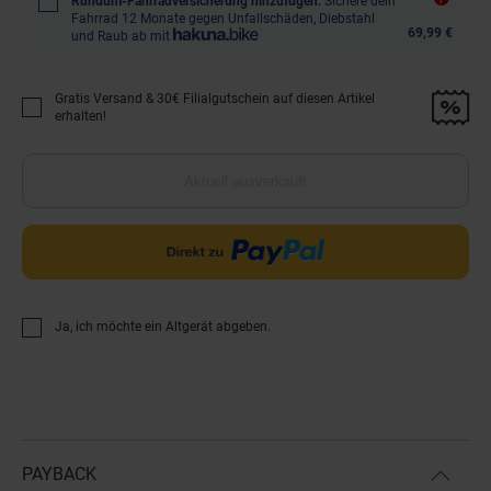
Rundum-Fahrradversicherung hinzufügen.
Sichere dein
Fahrrad 12 Monate gegen Unfallschäden, Diebstahl
69,99 €
und Raub ab mit
Gratis Versand & 30€ Filialgutschein auf diesen Artikel
Promotion "Gratis Versand &amp; 30€ Filialgutschein auf diesen Artikel 
erhalten!
Aktuell ausverkauft
Ja, ich möchte ein Altgerät abgeben.
PAYBACK