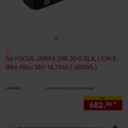
für FOCUS JARIFA 29R 30-G SLX, LION E-
Bike Akku 36V 16,75Ah ( 603Wh )
(Produkt ak
Lieferzeit:
neue Ware ist bereits unterwegs
nur
682.
*
nur
86