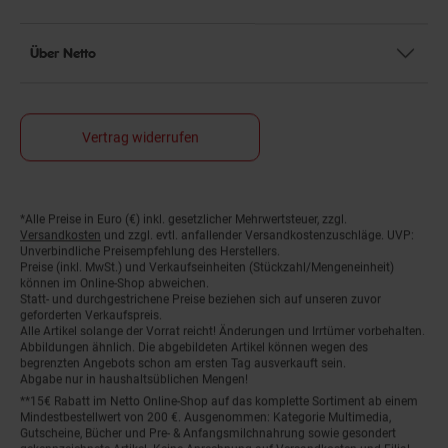
Über Netto
Vertrag widerrufen
*Alle Preise in Euro (€) inkl. gesetzlicher Mehrwertsteuer, zzgl.
Fußnoten
Versandkosten
und zzgl. evtl. anfallender Versandkostenzuschläge. UVP:
Unverbindliche Preisempfehlung des Herstellers.
Preise (inkl. MwSt.) und Verkaufseinheiten (Stückzahl/Mengeneinheit)
können im Online-Shop abweichen.
Statt- und durchgestrichene Preise beziehen sich auf unseren zuvor
geforderten Verkaufspreis.
Alle Artikel solange der Vorrat reicht! Änderungen und Irrtümer vorbehalten.
Abbildungen ähnlich. Die abgebildeten Artikel können wegen des
begrenzten Angebots schon am ersten Tag ausverkauft sein.
Abgabe nur in haushaltsüblichen Mengen!
**15€ Rabatt im Netto Online-Shop auf das komplette Sortiment ab einem
Mindestbestellwert von 200 €. Ausgenommen: Kategorie Multimedia,
Gutscheine, Bücher und Pre- & Anfangsmilchnahrung sowie gesondert
gekennzeichnete Artikel. Keine Anrechnung auf Versandkosten und Filial-