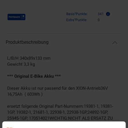
Payback Punkte
Basis°Punkte:
341
Extra°Punkte:
0
Produktbeschreibung
L/B/H 340x89x133 mm
Gewicht 3,3 kg
*** Original E-Bike Akku ***
Dieser Akku ist nur passend für den XION-Antrieb36V
16,75Ah ( 603Wh )
ersetzt folgende Original Part-Nummern:19381-1, 19381-
1GP, 19382-1, 21681-1, 22938-1, 22938-1GP,24892-1GP,
25945-1GP, 170514021WICHTIG:NICHT ALS ERSATZ ZU
VERWENDEN FÜR DEN AKKU 27372-1