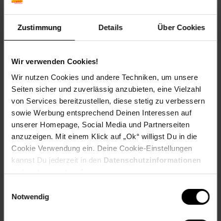
Artikelnummer: 2910310000
EAN: 4053846426646
Zustimmung
Details
Über Cookies
Artikel gehört zur Kategorie:
E-Bike Akkus
Wir verwenden Cookies!
Wir nutzen Cookies und andere Techniken, um unsere
Versandinformationen
Seiten sicher und zuverlässig anzubieten, eine Vielzahl
von Services bereitzustellen, diese stetig zu verbessern
sowie Werbung entsprechend Deinen Interessen auf
Herstellerinformationen
unserer Homepage, Social Media und Partnerseiten
anzuzeigen. Mit einem Klick auf „Ok“ willigst Du in die
Altgeräterücknahme
Cookie Verwendung ein. Deine Cookie-Einstellungen
kannst Du jederzeit in den
Datenschutzinformationen
ändern bzw. widerrufen.
Fußzeile
Weitere Online-Angebote
Einwilligungsauswahl
Notwendig
Netto Reisen
TV-Shop
Weinwelt