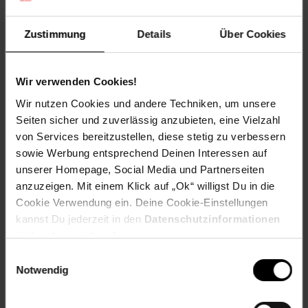
Artikelnummer: 2904365000
EAN: 4053846523215
Zustimmung
Details
Über Cookies
Artikel gehört zur Kategorie:
E-Bike Akkus
Wir verwenden Cookies!
Wir nutzen Cookies und andere Techniken, um unsere
Versandinformationen
Seiten sicher und zuverlässig anzubieten, eine Vielzahl
von Services bereitzustellen, diese stetig zu verbessern
Herstellerinformationen
sowie Werbung entsprechend Deinen Interessen auf
unserer Homepage, Social Media und Partnerseiten
anzuzeigen. Mit einem Klick auf „Ok“ willigst Du in die
Altgeräterücknahme
Cookie Verwendung ein. Deine Cookie-Einstellungen
kannst Du jederzeit in den
Datenschutzinformationen
ändern bzw. widerrufen.
Fußzeile
Weitere Online-Angebote
Einwilligungsauswahl
Notwendig
Netto Reisen
TV-Shop
Weinwelt