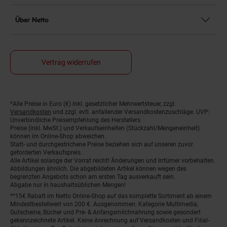
Über Netto
Vertrag widerrufen
*Alle Preise in Euro (€) inkl. gesetzlicher Mehrwertsteuer, zzgl.
Fußnoten
Versandkosten
und zzgl. evtl. anfallender Versandkostenzuschläge. UVP:
Unverbindliche Preisempfehlung des Herstellers.
Preise (inkl. MwSt.) und Verkaufseinheiten (Stückzahl/Mengeneinheit)
können im Online-Shop abweichen.
Statt- und durchgestrichene Preise beziehen sich auf unseren zuvor
geforderten Verkaufspreis.
Alle Artikel solange der Vorrat reicht! Änderungen und Irrtümer vorbehalten.
Abbildungen ähnlich. Die abgebildeten Artikel können wegen des
begrenzten Angebots schon am ersten Tag ausverkauft sein.
Abgabe nur in haushaltsüblichen Mengen!
**15€ Rabatt im Netto Online-Shop auf das komplette Sortiment ab einem
Mindestbestellwert von 200 €. Ausgenommen: Kategorie Multimedia,
Gutscheine, Bücher und Pre- & Anfangsmilchnahrung sowie gesondert
gekennzeichnete Artikel. Keine Anrechnung auf Versandkosten und Filial-