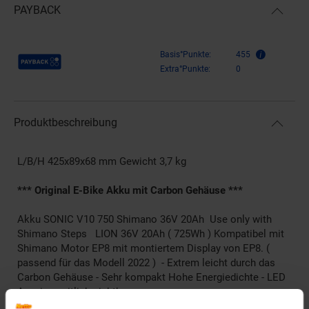
PAYBACK
Payback Punkte
Basis°Punkte:
455
Extra°Punkte:
0
Produktbeschreibung
L/B/H 425x89x68 mm Gewicht 3,7 kg
*** Original E-Bike Akku mit Carbon Gehäuse ***
Akku SONIC V10 750 Shimano 36V 20Ah Use only with
Shimano Steps LION 36V 20Ah ( 725Wh ) Kompatibel mit
Shimano Motor EP8 mit montiertem Display von EP8. (
passend für das Modell 2022 ) - Extrem leicht durch das
Carbon Gehäuse - Sehr kompakt Hohe Energiedichte - LED
Anzeige seitlich sichtbar