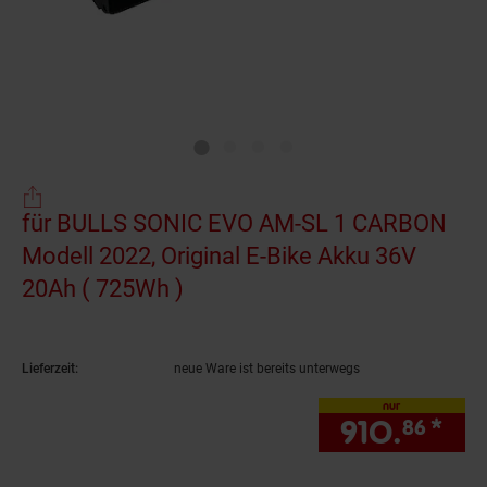
für BULLS SONIC EVO AM-SL 1 CARBON
Modell 2022, Original E-Bike Akku 36V
20Ah ( 725Wh )
(Produkt aktuell ausverkauft
Lieferzeit:
neue Ware ist bereits unterwegs
nur
910.
*
nur
86