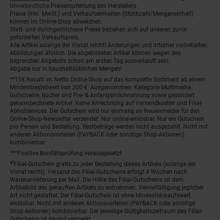
Unverbindliche Preisempfehlung des Herstellers.
Preise (inkl. MwSt.) und Verkaufseinheiten (Stückzahl/Mengeneinheit)
können im Online-Shop abweichen.
Statt- und durchgestrichene Preise beziehen sich auf unseren zuvor
geforderten Verkaufspreis.
Alle Artikel solange der Vorrat reicht! Änderungen und Irrtümer vorbehalten.
Abbildungen ähnlich. Die abgebildeten Artikel können wegen des
begrenzten Angebots schon am ersten Tag ausverkauft sein.
Abgabe nur in haushaltsüblichen Mengen!
**15€ Rabatt im Netto Online-Shop auf das komplette Sortiment ab einem
Mindestbestellwert von 200 €. Ausgenommen: Kategorie Multimedia,
Gutscheine, Bücher und Pre- & Anfangsmilchnahrung sowie gesondert
gekennzeichnete Artikel. Keine Anrechnung auf Versandkosten und Filial-
Abholservices. Der Gutschein wird nur einmalig an Neuanmelder für den
Online-Shop-Newsletter versendet. Nur online einlösbar. Nur ein Gutschein
pro Person und Bestellung. Restbeträge werden nicht ausgezahlt. Nicht mit
anderen Aktionsvorteilen (PAYBACK oder sonstige Shop-Aktionen)
kombinierbar.
***Positive Bonitätsprüfung vorausgesetzt
²⁰Filial-Gutschein gratis zu jeder Bestellung dieses Artikels (solange der
Vorrat reicht). Versand des Filial-Gutscheins erfolgt 4 Wochen nach
Warenanlieferung per Mail. Die Höhe des Filial-Gutscheins ist dem
Artikelbild des gekauften Artikels zu entnehmen. Vervielfältigung jeglicher
Art nicht gestattet. Der Filial-Gutschein ist ohne Mindesteinkaufswert
einlösbar. Nicht mit anderen Aktionsvorteilen (PAYBACK oder sonstige
Shop-Aktionen) kombinierbar. Der jeweilige Gültigkeitszeitraum des Filial-
Gutscheins ist darauf vermerkt.