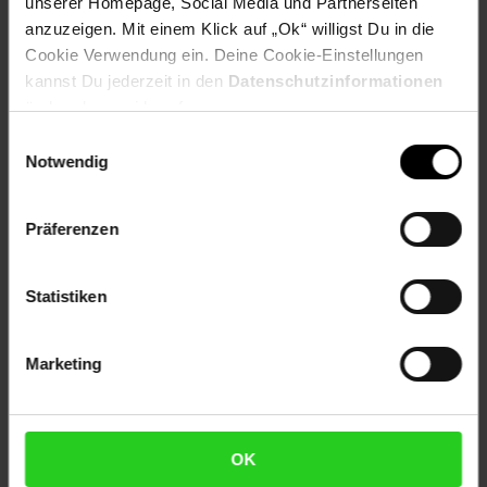
unserer Homepage, Social Media und Partnerseiten
Herstellerinformationen
anzuzeigen. Mit einem Klick auf „Ok“ willigst Du in die
Cookie Verwendung ein. Deine Cookie-Einstellungen
kannst Du jederzeit in den
Datenschutzinformationen
ändern bzw. widerrufen.
Einwilligungsauswahl
Fußzeile
Weitere Online-Angebote
Notwendig
Netto Reisen
TV-Shop
Weinwelt
Präferenzen
Statistiken
Rezeptwelt
NettoKOM
Karriere
Marketing
OK