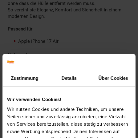
ohne dass die Hülle entfernt werden muss.
So vereint sie Eleganz, Komfort und Sicherheit in einem
modernen Design.
Passend für:
Apple iPhone 17 Air
Lieferumfang:
Handyhülle mit Umhängeband in der Farbe Braun
Zustimmung
Details
Über Cookies
Artikelnummer: 2954115000
EAN: 4255785191672
Artikel gehört zur Kategorie:
Handyzubehör
Wir verwenden Cookies!
Wir nutzen Cookies und andere Techniken, um unsere
Seiten sicher und zuverlässig anzubieten, eine Vielzahl
Versandinformationen
von Services bereitzustellen, diese stetig zu verbessern
sowie Werbung entsprechend Deinen Interessen auf