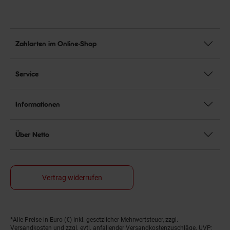
Zahlarten im Online-Shop
Service
Informationen
Über Netto
Vertrag widerrufen
*Alle Preise in Euro (€) inkl. gesetzlicher Mehrwertsteuer, zzgl.
Fußnoten
Versandkosten
und zzgl. evtl. anfallender Versandkostenzuschläge. UVP: