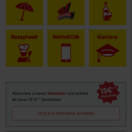
Rezeptwelt
NettoKOM
Karriere
15€
**
Newsletter Anmeldung
Abonniere unseren
Newsletter
und sichere
Gutschein
dir einen 15 €**-Gutschein!
Jetzt zum Newsletter anmelden