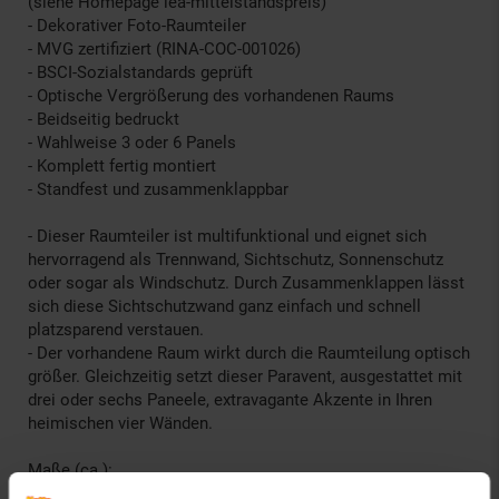
(siehe Homepage lea-mittelstandspreis)
- Dekorativer Foto-Raumteiler
- MVG zertifiziert (RINA-COC-001026)
- BSCI-Sozialstandards geprüft
- Optische Vergrößerung des vorhandenen Raums
- Beidseitig bedruckt
- Wahlweise 3 oder 6 Panels
- Komplett fertig montiert
- Standfest und zusammenklappbar
- Dieser Raumteiler ist multifunktional und eignet sich
hervorragend als Trennwand, Sichtschutz, Sonnenschutz
oder sogar als Windschutz. Durch Zusammenklappen lässt
sich diese Sichtschutzwand ganz einfach und schnell
platzsparend verstauen.
- Der vorhandene Raum wirkt durch die Raumteilung optisch
größer. Gleichzeitig setzt dieser Paravent, ausgestattet mit
drei oder sechs Paneele, extravagante Akzente in Ihren
heimischen vier Wänden.
Maße (ca.):
Höhe: 180 cm