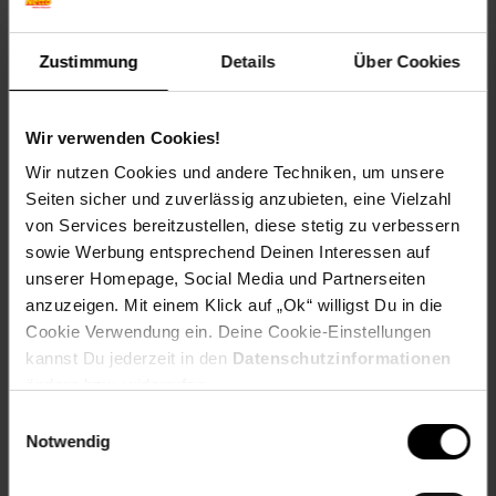
Breite: 121/244 cm
Tiefe: 2,5 cm
Zustimmung
Details
Über Cookies
Material:
Rahmen/Gestell: Kiefernholz
Stoffbezug: 100% Polyester
Wir verwenden Cookies!
Wir nutzen Cookies und andere Techniken, um unsere
Sie wollen Ihr Zimmer unkompliziert unterteilen, verkleinern
Seiten sicher und zuverlässig anzubieten, eine Vielzahl
oder Bereiche abtrennen und gleichzeitig einen modischen
von Services bereitzustellen, diese stetig zu verbessern
Akzent setzen? Kein Problem. Platzieren Sie unseren
Raumteiler im Eingangsbereich, im Wohn-/Esszimmer oder
sowie Werbung entsprechend Deinen Interessen auf
im Schlafzimmer und verleihen dem Raum ein gemütliches,
unserer Homepage, Social Media und Partnerseiten
wohnliches Ambiente. Die Produkte dieser Serie sind
anzuzeigen. Mit einem Klick auf „Ok“ willigst Du in die
qualitativ hochwertig verarbeitet und wurden nur aus den
Cookie Verwendung ein. Deine Cookie-Einstellungen
besten Materialien gefertigt. Dieser zeitlose Paravent ist
kannst Du jederzeit in den
Datenschutzinformationen
ein echter Hingucker! Der Paravent überzeugt optisch durch
ändern bzw. widerrufen.
Ornamente und seiner warmen Ausstrahlung. Zudem lässt
er Offenheit für Licht und Raum.
Einwilligungsauswahl
Notwendig
Bestellen, auspacken, fertig - die Produkte dieser Serie
werden fertig montiert geliefert, sodass der lästige Aufbau