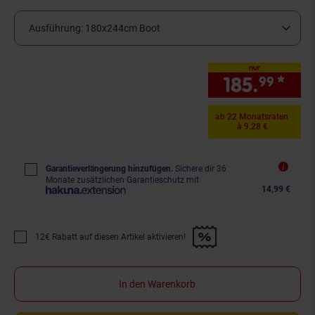
Ausführung:
180x244cm Boot
nur
185.
*
nur
99
ab 22 Monatsraten
à 9.28 €
Garantieverlängerung hinzufügen.
Sichere dir 36
Monate zusätzlichen Garantieschutz mit
14,99 €
12€ Rabatt auf diesen Artikel aktivieren!
Promotion "12€ Rabatt auf diesen Artikel aktivieren!" anwenden
In den Warenkorb