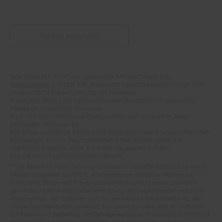
Vertrag widerrufen
*Alle Preise in Euro (€) inkl. gesetzlicher Mehrwertsteuer, zzgl.
Fußnoten
Versandkosten
und zzgl. evtl. anfallender Versandkostenzuschläge. UVP:
Unverbindliche Preisempfehlung des Herstellers.
Preise (inkl. MwSt.) und Verkaufseinheiten (Stückzahl/Mengeneinheit)
können im Online-Shop abweichen.
Statt- und durchgestrichene Preise beziehen sich auf unseren zuvor
geforderten Verkaufspreis.
Alle Artikel solange der Vorrat reicht! Änderungen und Irrtümer vorbehalten.
Abbildungen ähnlich. Die abgebildeten Artikel können wegen des
begrenzten Angebots schon am ersten Tag ausverkauft sein.
Abgabe nur in haushaltsüblichen Mengen!
**15€ Rabatt im Netto Online-Shop auf das komplette Sortiment ab einem
Mindestbestellwert von 200 €. Ausgenommen: Kategorie Multimedia,
Gutscheine, Bücher und Pre- & Anfangsmilchnahrung sowie gesondert
gekennzeichnete Artikel. Keine Anrechnung auf Versandkosten und Filial-
Abholservices. Der Gutschein wird nur einmalig an Neuanmelder für den
Online-Shop-Newsletter versendet. Nur online einlösbar. Nur ein Gutschein
pro Person und Bestellung. Restbeträge werden nicht ausgezahlt. Nicht mit
anderen Aktionsvorteilen (PAYBACK oder sonstige Shop-Aktionen)
kombinierbar.