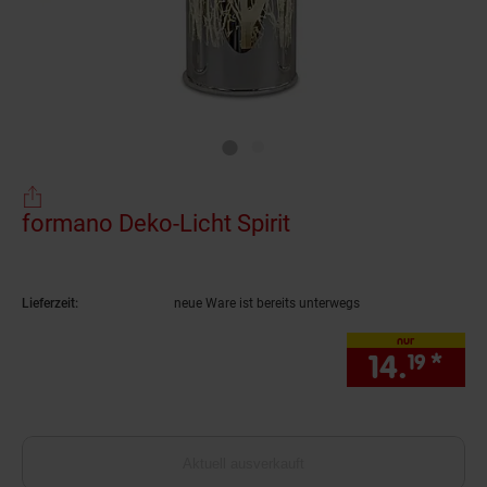
formano Deko-Licht Spirit
(Produkt aktuell a
Lieferzeit:
neue Ware ist bereits unterwegs
nur
14.
*
nur
19
Aktuell ausverkauft