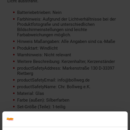
Licht ausstrahlt.
Batteriebetrieben: Nein
Farbhinweis: Aufgrund der Lichtverhältnisse bei der
Produktfotografie und unterschiedlichen
Bildschirmeinstellungen sind leichte
Farbabweichungen möglich.
Hinweis Maßangaben: Alle Angaben sind ca.-Maße
Produktart: Windlicht
Warnhinweis: Nicht relevant
Weitere Beschreibung: Kerzenhalter, Kerzenständer
productSafetyAddress: Markenstraße 130 D-33397
Rietberg
productSafetyEmail: info@bollweg.de
productSafetyName: Chr. Bollweg e.K.
Material: Glas
Farbe (außen): Silberfarben
Set-Größe (Teile): 1-teilig
Höhe (cm): 15 cm
Zielgruppe: Erwachsene