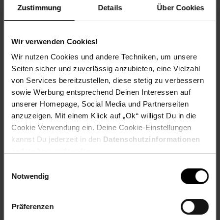
Artikelnummer: 2219007000
Zustimmung
Details
Über Cookies
EAN: 4025809039927
Artikel gehört zur Kategorie:
Kerzen
Wir verwenden Cookies!
Wir nutzen Cookies und andere Techniken, um unsere
Seiten sicher und zuverlässig anzubieten, eine Vielzahl
Versandinformationen
von Services bereitzustellen, diese stetig zu verbessern
sowie Werbung entsprechend Deinen Interessen auf
Herstellerinformationen
unserer Homepage, Social Media und Partnerseiten
anzuzeigen. Mit einem Klick auf „Ok“ willigst Du in die
Cookie Verwendung ein. Deine Cookie-Einstellungen
kannst Du jederzeit in den
Datenschutzinformationen
Fußzeile
Weitere Online-Angebote
ändern bzw. widerrufen.
Einwilligungsauswahl
Netto Reisen
TV-Shop
Weinwelt
Notwendig
Präferenzen