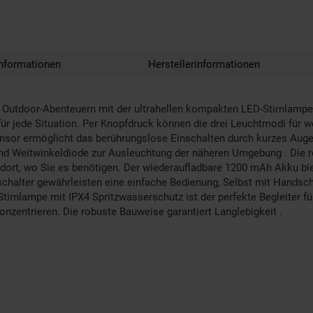
nformationen
Herstellerinformationen
ren Outdoor-Abenteuern mit der ultrahellen kompakten LED-Stirnlamp
für jede Situation. Per Knopfdruck können die drei Leuchtmodi für w
ensor ermöglicht das berührungslose Einschalten durch kurzes Auge
und Weitwinkeldiode zur Ausleuchtung der näheren Umgebung . Die ro
au dort, wo Sie es benötigen. Der wiederaufladbare 1200 mAh Akku bie
schalter gewährleisten eine einfache Bedienung, Selbst mit Handsch
irnlampe mit IPX4 Spritzwasserschutz ist der perfekte Begleiter für
onzentrieren. Die robuste Bauweise garantiert Langlebigkeit .