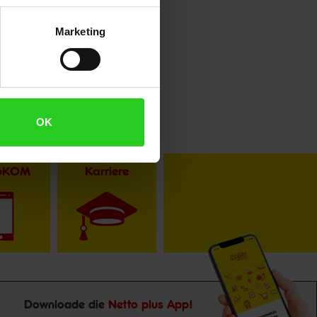
Marketing
OK
toKOM
Karriere
Downloade die
Netto plus App!