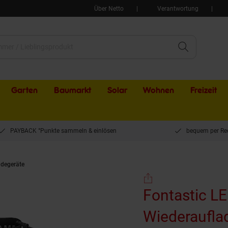
Über Netto
Verantwortung
Garten
Baumarkt
Solar
Wohnen
Freizeit
PAYBACK °Punkte sammeln & einlösen
bequem per Re
degeräte
Fontastic LED Stirnlampe "Goyo", Wiederaufladbar
Fontastic LE
Wiederaufla