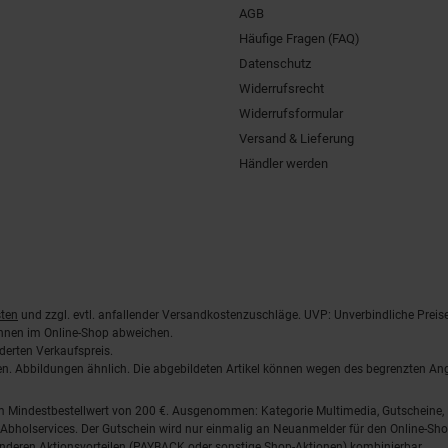
AGB
Häufige Fragen (FAQ)
Datenschutz
Widerrufsrecht
Widerrufsformular
Versand & Lieferung
Händler werden
ten
und zzgl. evtl. anfallender Versandkostenzuschläge. UVP: Unverbindliche Preis
önnen im Online-Shop abweichen.
derten Verkaufspreis.
lten. Abbildungen ähnlich. Die abgebildeten Artikel können wegen des begrenzten A
em Mindestbestellwert von 200 €. Ausgenommen: Kategorie Multimedia, Gutscheine
Abholservices. Der Gutschein wird nur einmalig an Neuanmelder für den Online-Shop
anderen Aktionsvorteilen (PAYBACK oder sonstige Shop-Aktionen) kombinierbar.