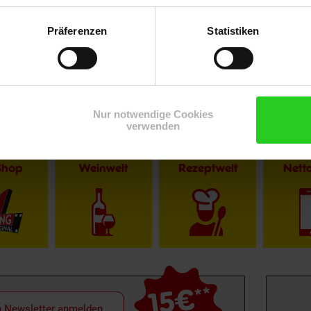
Präferenzen
Statistiken
Nur notwendige Cookies
verwenden
Shop
Weinwelt
Rezeptwelt
Net
15€
**
m Newsletter anmelden