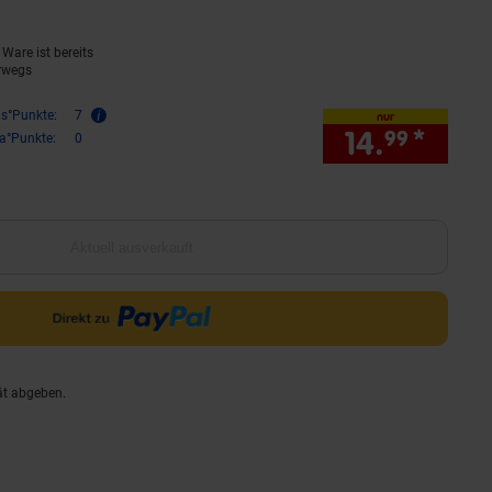
Ware ist bereits
rwegs
is°Punkte:
7
nur
14.
*
nur 1
99
ra°Punkte:
0
Aktuell ausverkauft
ät abgeben.