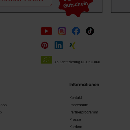
Gutschein
Folge
uns
auf
Bio Zertifizierung
DE-ÖKO-060
Unsere
Siegel
Informationen
Kontakt
Shop
Impressum
pp
Partnerprogramm
Presse
Karriere