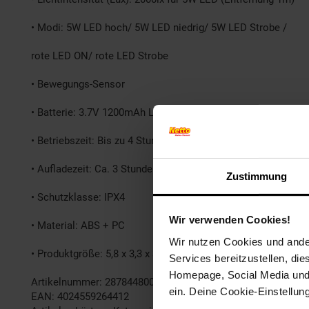
• Modi: 5W LED hoch/ 5W LED niedrig/ 5W LED Strobe /
rote LED ON/ rote LED Strobe
• Bewegungs-Sensor
• Batterie: 3.7V 1200mAh Li-Polymere
• Betriebszeit: Bis zu 4 Stunden für 5W LED
• Aufladezeit: Ca. 3 Stunden
Zustimmung
• Schutzklasse: IPX4
Wir verwenden Cookies!
• Material: ABS + PC
Wir nutzen Cookies und ander
• Produktgröße: 5,8 x 3,3 x 39 cm
Services bereitzustellen, di
Homepage, Social Media und P
Artikelnummer: 2878448000
ein. Deine Cookie-Einstellun
EAN: 4024559264412