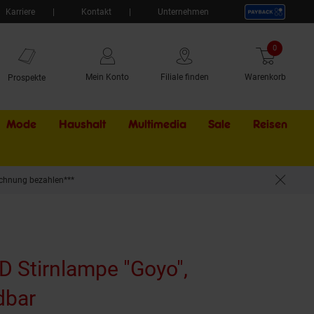
Karriere
Kontakt
Unternehmen
0
Artikel
Mein Konto
Filiale finden
Warenkorb
Prospekte
Mode
Haushalt
Multimedia
Sale
Externer Li
Reisen
chnung bezahlen***
D Stirnlampe "Goyo",
dbar
(Produkt aktuell ausverkauft)