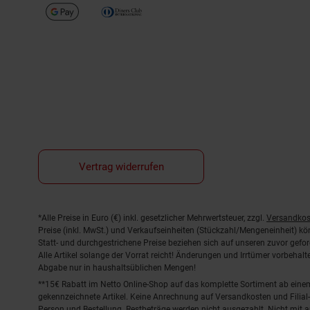
Vertrag widerrufen
Fußnoten
*Alle Preise in Euro (€) inkl. gesetzlicher Mehrwertsteuer, zzgl.
Versandkos
Preise (inkl. MwSt.) und Verkaufseinheiten (Stückzahl/Mengeneinheit) k
Statt- und durchgestrichene Preise beziehen sich auf unseren zuvor gefor
Alle Artikel solange der Vorrat reicht! Änderungen und Irrtümer vorbeha
Abgabe nur in haushaltsüblichen Mengen!
**15€ Rabatt im Netto Online-Shop auf das komplette Sortiment ab ein
gekennzeichnete Artikel. Keine Anrechnung auf Versandkosten und Filial-
Person und Bestellung. Restbeträge werden nicht ausgezahlt. Nicht mit 