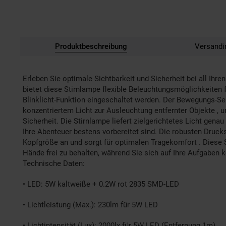
Produktbeschreibung
Versandi
Erleben Sie optimale Sichtbarkeit und Sicherheit bei all Ih
bietet diese Stirnlampe flexible Beleuchtungsmöglichkeiten 
Blinklicht-Funktion eingeschaltet werden. Der Bewegungs-S
konzentriertem Licht zur Ausleuchtung entfernter Objekte , 
Sicherheit. Die Stirnlampe liefert zielgerichtetes Licht gen
Ihre Abenteuer bestens vorbereitet sind. Die robusten Druck
Kopfgröße an und sorgt für optimalen Tragekomfort . Diese St
Hände frei zu behalten, während Sie sich auf Ihre Aufgaben k
Technische Daten:
• LED: 5W kaltweiße + 0.2W rot 2835 SMD-LED
• Lichtleistung (Max.): 230lm für 5W LED
• Lichtintensität (Lux): 2000lx für 5W LED (Entfernung 1m)