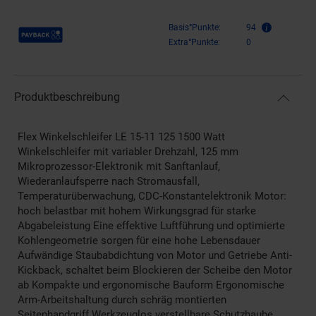
Payback Punkte
Basis°Punkte:
94
Extra°Punkte:
0
Produktbeschreibung
Flex Winkelschleifer LE 15-11 125 1500 Watt
Winkelschleifer mit variabler Drehzahl, 125 mm
Mikroprozessor-Elektronik mit Sanftanlauf,
Wiederanlaufsperre nach Stromausfall,
Temperaturüberwachung, CDC-Konstantelektronik Motor:
hoch belastbar mit hohem Wirkungsgrad für starke
Abgabeleistung Eine effektive Luftführung und optimierte
Kohlengeometrie sorgen für eine hohe Lebensdauer
Aufwändige Staubabdichtung von Motor und Getriebe Anti-
Kickback, schaltet beim Blockieren der Scheibe den Motor
ab Kompakte und ergonomische Bauform Ergonomische
Arm-Arbeitshaltung durch schräg montierten
Seitenhandgriff Werkzeuglos verstellbare Schutzhaube