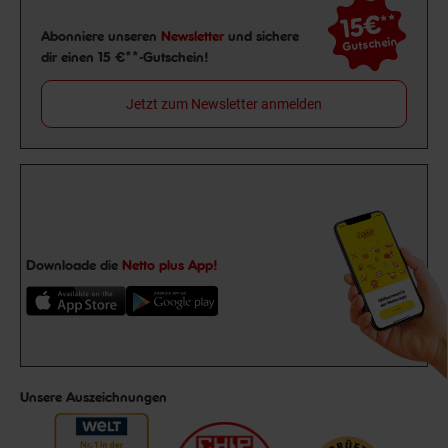
15€
**
Newsletter Anmeldung
Abonniere unseren
Newsletter
und sichere
Gutschein
dir einen 15 €**-Gutschein!
Jetzt zum Newsletter anmelden
Downloade die
Netto plus App!
Unsere Auszeichnungen