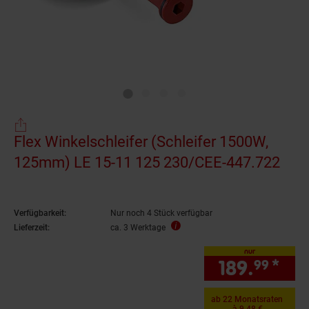
Flex Winkelschleifer (Schleifer 1500W,
125mm) LE 15-11 125 230/CEE-447.722
Verfügbarkeit:
Nur noch 4 Stück verfügbar
Lieferzeit:
ca. 3 Werktage
nur
189.
*
nur
99
ab 22 Monatsraten
à 9.48 €