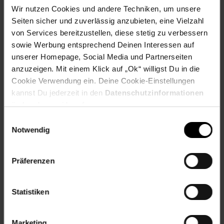
bieten, die sie mit Spaß und Leidenschaft arbeiten und
Wir nutzen Cookies und andere Techniken, um unsere
Ergebnisse erzielen lassen, auf die sie stolz sind. Wir
Seiten sicher und zuverlässig anzubieten, eine Vielzahl
stehen als Marke für clevere Innovationen und neuartige
von Services bereitzustellen, diese stetig zu verbessern
Lösungen für vielfältige Herausforderungen auf der
sowie Werbung entsprechend Deinen Interessen auf
Baustelle.
unserer Homepage, Social Media und Partnerseiten
Artikelnummer: 2806510000
anzuzeigen. Mit einem Klick auf „Ok“ willigst Du in die
EAN: 4030293197329
Cookie Verwendung ein. Deine Cookie-Einstellungen
Artikel gehört zur Kategorie:
Schleifmaschinen &
kannst Du jederzeit in den
Datenschutzinformationen
Poliermaschinen
ändern bzw. widerrufen.
Einwilligungsauswahl
Notwendig
Versandinformationen
Präferenzen
Herstellerinformationen
Statistiken
Altgeräterücknahme
Marketing