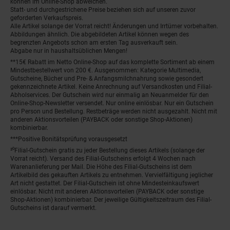
können im Online-Shop abweichen.
Statt- und durchgestrichene Preise beziehen sich auf unseren zuvor
geforderten Verkaufspreis.
Alle Artikel solange der Vorrat reicht! Änderungen und Irrtümer vorbehalten.
Abbildungen ähnlich. Die abgebildeten Artikel können wegen des
begrenzten Angebots schon am ersten Tag ausverkauft sein.
Abgabe nur in haushaltsüblichen Mengen!
**15€ Rabatt im Netto Online-Shop auf das komplette Sortiment ab einem
Mindestbestellwert von 200 €. Ausgenommen: Kategorie Multimedia,
Gutscheine, Bücher und Pre- & Anfangsmilchnahrung sowie gesondert
gekennzeichnete Artikel. Keine Anrechnung auf Versandkosten und Filial-
Abholservices. Der Gutschein wird nur einmalig an Neuanmelder für den
Online-Shop-Newsletter versendet. Nur online einlösbar. Nur ein Gutschein
pro Person und Bestellung. Restbeträge werden nicht ausgezahlt. Nicht mit
anderen Aktionsvorteilen (PAYBACK oder sonstige Shop-Aktionen)
kombinierbar.
***Positive Bonitätsprüfung vorausgesetzt
²⁰Filial-Gutschein gratis zu jeder Bestellung dieses Artikels (solange der
Vorrat reicht). Versand des Filial-Gutscheins erfolgt 4 Wochen nach
Warenanlieferung per Mail. Die Höhe des Filial-Gutscheins ist dem
Artikelbild des gekauften Artikels zu entnehmen. Vervielfältigung jeglicher
Art nicht gestattet. Der Filial-Gutschein ist ohne Mindesteinkaufswert
einlösbar. Nicht mit anderen Aktionsvorteilen (PAYBACK oder sonstige
Shop-Aktionen) kombinierbar. Der jeweilige Gültigkeitszeitraum des Filial-
Gutscheins ist darauf vermerkt.