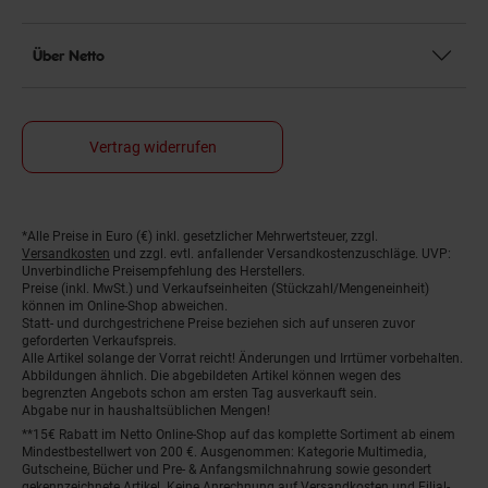
Über Netto
Vertrag widerrufen
*Alle Preise in Euro (€) inkl. gesetzlicher Mehrwertsteuer, zzgl.
Fußnoten
Versandkosten
und zzgl. evtl. anfallender Versandkostenzuschläge. UVP:
Unverbindliche Preisempfehlung des Herstellers.
Preise (inkl. MwSt.) und Verkaufseinheiten (Stückzahl/Mengeneinheit)
können im Online-Shop abweichen.
Statt- und durchgestrichene Preise beziehen sich auf unseren zuvor
geforderten Verkaufspreis.
Alle Artikel solange der Vorrat reicht! Änderungen und Irrtümer vorbehalten.
Abbildungen ähnlich. Die abgebildeten Artikel können wegen des
begrenzten Angebots schon am ersten Tag ausverkauft sein.
Abgabe nur in haushaltsüblichen Mengen!
**15€ Rabatt im Netto Online-Shop auf das komplette Sortiment ab einem
Mindestbestellwert von 200 €. Ausgenommen: Kategorie Multimedia,
Gutscheine, Bücher und Pre- & Anfangsmilchnahrung sowie gesondert
gekennzeichnete Artikel. Keine Anrechnung auf Versandkosten und Filial-