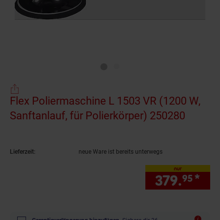
Flex Poliermaschine L 1503 VR (1200 W,
Sanftanlauf, für Polierkörper) 250280
(Produk
Lieferzeit:
neue Ware ist bereits unterwegs
nur
379.
*
nur
95