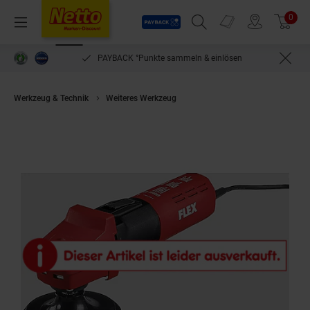
Payback
Prospekte
0
Arti
Menü
Suchfeld einblenden
Filiale finden
Warenkorb
PAYBACK °Punkte sammeln & einlösen
Werkzeug & Technik
Weiteres Werkzeug
Flex Poliermaschine L 1503 VR 