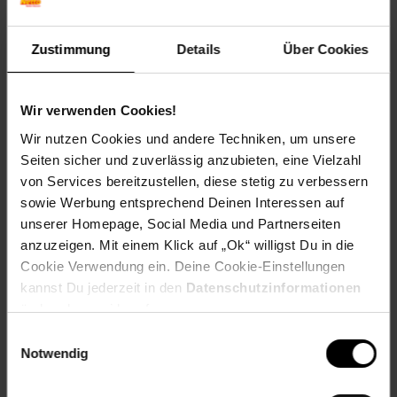
Artikelnummer: 2806526000
EAN: 4030293026643
Zustimmung
Details
Über Cookies
Artikel gehört zur Kategorie:
Weiteres Werkzeug
Wir verwenden Cookies!
Wir nutzen Cookies und andere Techniken, um unsere
Versandinformationen
Seiten sicher und zuverlässig anzubieten, eine Vielzahl
von Services bereitzustellen, diese stetig zu verbessern
sowie Werbung entsprechend Deinen Interessen auf
Herstellerinformationen
unserer Homepage, Social Media und Partnerseiten
anzuzeigen. Mit einem Klick auf „Ok“ willigst Du in die
Altgeräterücknahme
Cookie Verwendung ein. Deine Cookie-Einstellungen
kannst Du jederzeit in den
Datenschutzinformationen
ändern bzw. widerrufen.
Fußzeile
Weitere Online-Angebote
Einwilligungsauswahl
Notwendig
Netto Reisen
TV-Shop
Weinwelt