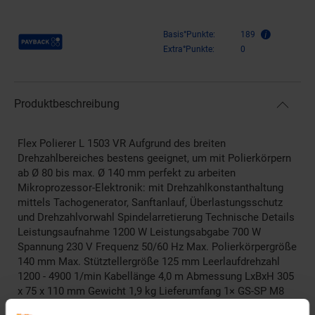
Payback Punkte
Basis°Punkte:
189
Extra°Punkte:
0
Produktbeschreibung
Flex Polierer L 1503 VR Aufgrund des breiten
Drehzahlbereiches bestens geeignet, um mit Polierkörpern
ab Ø 80 bis max. Ø 140 mm perfekt zu arbeiten
Mikroprozessor-Elektronik: mit Drehzahlkonstanthaltung
mittels Tachogenerator, Sanftanlauf, Überlastungsschutz
und Drehzahlvorwahl Spindelarretierung Technische Details
Leistungsaufnahme 1200 W Leistungsabgabe 700 W
Spannung 230 V Frequenz 50/60 Hz Max. Polierkörpergröße
140 mm Max. Stütztellergröße 125 mm Leerlaufdrehzahl
1200 - 4900 1/min Kabellänge 4,0 m Abmessung LxBxH 305
x 75 x 110 mm Gewicht 1,9 kg Lieferumfang 1× GS-SP M8
(450774)