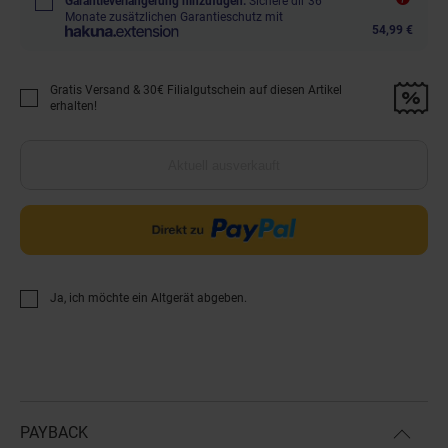
Garantieverlängerung hinzufügen.
Sichere dir 36
Monate zusätzlichen Garantieschutz mit
54,99 €
Gratis Versand & 30€ Filialgutschein auf diesen Artikel
Promotion "Gratis Versand &amp; 30€ Filialgutschein auf diesen Artikel 
erhalten!
Aktuell ausverkauft
Ja, ich möchte ein Altgerät abgeben.
PAYBACK