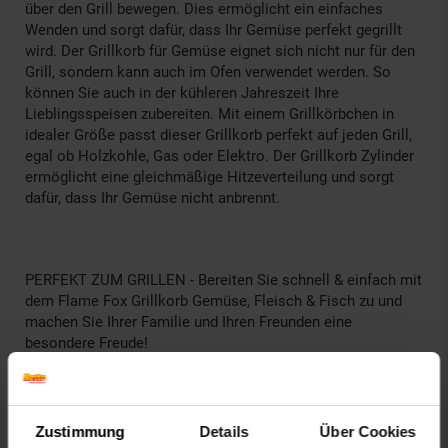
über den Grill bewegen. Dies ermöglicht ein einfaches
Wenden und sorgt dafür, dass Ihr Gemüse perfekt gegrillt
wird. Der Grillkorb für Gemüse eignet sich nicht nur für den
Grill, sondern kann auch im Ofen verwendet werden. So
können Sie auch in der kühleren Jahreszeit Ihre
Lieblingsspeisen zubereiten. Mit einem Grillkörbchen in
idealer Größe passt dieser Grillkorb perfekt auf jeden Grill,
egal ob Holzkohle, Gas oder Elektro. Der Grillkorb Zylinder
ermöglicht eine gleichmäßige Hitzeverteilung und sorgt
dafür, dass Ihr Gemüse nicht anbrennt.
PERFEKT ZUM GRILLEN - Bereiten Sie schnell & einfach mit
dem Flame Fox Grillkorb Gemüse, Fleisch & Fisch zu und
machen Sie Ihrer Familie und Ihren Freunden eine
besondere Freude!
HERVORRAGENDE VERARBEITUNG - Unser Grill
Gemüsekorb überzeugt durch eine besonders langlebige &
robuste Verarbeitung. Für bedenkenlosen Grillspaß für die
Zustimmung
Details
Über Cookies
ganze Familie!