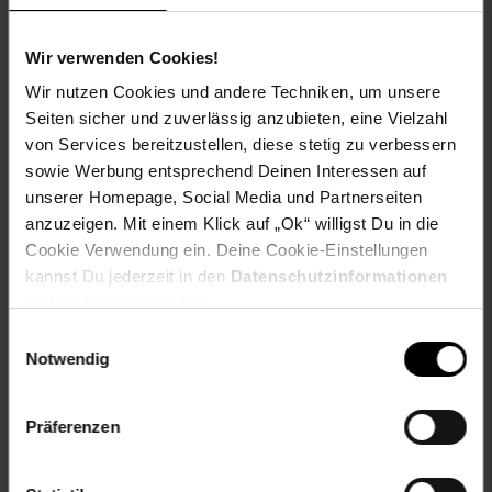
PRAKTISCH IN DER ANWENDUNG - Damit das Wenden
Wir verwenden Cookies!
noch einfacher und vor allem sicherer ist, ist unser Grillkorb
rund! So drehen Sie Ihre Grillwaren wortwörtlich im
Wir nutzen Cookies und andere Techniken, um unsere
Handumdrehen!
Seiten sicher und zuverlässig anzubieten, eine Vielzahl
von Services bereitzustellen, diese stetig zu verbessern
EINFACH ZU REINIGEN - Damit Ihr Grill Korb nach der
sowie Werbung entsprechend Deinen Interessen auf
Verwendung schnell zu säubern ist, besteht er aus
unserer Homepage, Social Media und Partnerseiten
hochwertigem Edelstahl. Für ein sauberes & hygienisches
anzuzeigen. Mit einem Klick auf „Ok“ willigst Du in die
Grillvergnügen!
Cookie Verwendung ein. Deine Cookie-Einstellungen
AUCH GRANDIOS FÜR GEMÜSE - Unser Gemüse Grillkorb
kannst Du jederzeit in den
Datenschutzinformationen
eignet sich optimal, um Möhren, Paprika, Broccoli,
ändern bzw. widerrufen.
Auberginen & vieles mehr perfekt zuzubereiten & leckere
Einwilligungsauswahl
Beilagen zu kreieren!
Notwendig
Artikelnummer: 2812350000
EAN: 4262485410033
Präferenzen
Artikel gehört zur Kategorie:
Grill-Zubehör
Dieses Produkt ist von allen Gutscheinaktionen