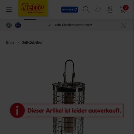
Payback
Prospekte
0
Arti
Menü
Suchfeld einblenden
Filiale finden
Warenkorb
len***
kein Mindestbestellwert
Grills
Grill-Zubehör
Flame Fox Grillkorb aus Edelstahl Grillrost auch im S