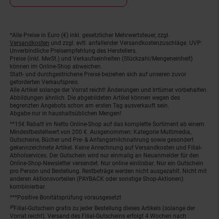
*Alle Preise in Euro (€) inkl. gesetzlicher Mehrwertsteuer, zzgl.
Fußnoten
Versandkosten
und zzgl. evtl. anfallender Versandkostenzuschläge. UVP:
Unverbindliche Preisempfehlung des Herstellers.
Preise (inkl. MwSt.) und Verkaufseinheiten (Stückzahl/Mengeneinheit)
können im Online-Shop abweichen.
Statt- und durchgestrichene Preise beziehen sich auf unseren zuvor
geforderten Verkaufspreis.
Alle Artikel solange der Vorrat reicht! Änderungen und Irrtümer vorbehalten.
Abbildungen ähnlich. Die abgebildeten Artikel können wegen des
begrenzten Angebots schon am ersten Tag ausverkauft sein.
Abgabe nur in haushaltsüblichen Mengen!
**15€ Rabatt im Netto Online-Shop auf das komplette Sortiment ab einem
Mindestbestellwert von 200 €. Ausgenommen: Kategorie Multimedia,
Gutscheine, Bücher und Pre- & Anfangsmilchnahrung sowie gesondert
gekennzeichnete Artikel. Keine Anrechnung auf Versandkosten und Filial-
Abholservices. Der Gutschein wird nur einmalig an Neuanmelder für den
Online-Shop-Newsletter versendet. Nur online einlösbar. Nur ein Gutschein
pro Person und Bestellung. Restbeträge werden nicht ausgezahlt. Nicht mit
anderen Aktionsvorteilen (PAYBACK oder sonstige Shop-Aktionen)
kombinierbar.
***Positive Bonitätsprüfung vorausgesetzt
²⁰Filial-Gutschein gratis zu jeder Bestellung dieses Artikels (solange der
Vorrat reicht). Versand des Filial-Gutscheins erfolgt 4 Wochen nach