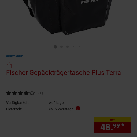
Fischer Gepäckträgertasche Plus Terra
Kundenbewertung: 4 von 5 Sternen
(1
Kundenbewertungen
)
Verfügbarkeit:
Auf Lager
Lieferzeit:
ca. 5 Werktage
nur
48.
*
nur
99