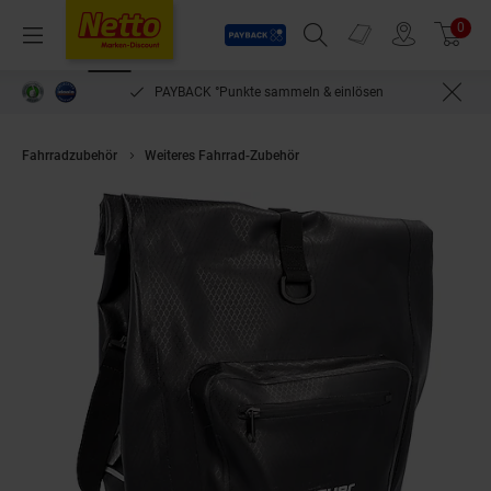
Payback
Prospekte
0
Arti
Menü
Suchfeld einblenden
Filiale finden
Warenkorb
PAYBACK °Punkte sammeln & einlösen
Fahrradzubehör
Weiteres Fahrrad-Zubehör
Fischer Gepäckträgertasche