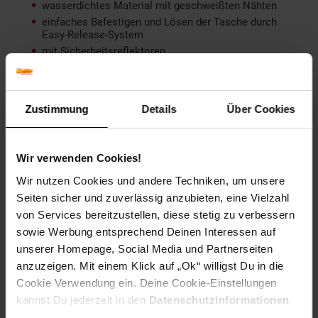
wasserdichtes Material mit geschweißten Nähten
einfaches Befestigen und Lösen der Tasche durch
Easy-Release-System
mit Sicherheitsreflektoren
mit Tragegriff und Schultergurt
mit Innen- und Außentaschen
30 l Volumen
Zustimmung
Details
Über Cookies
Artikelnummer: 2355776000
EAN: 4008153029103
Wir verwenden Cookies!
Artikel gehört zur Kategorie:
Weiteres Fahrrad-Zubehör
Wir nutzen Cookies und andere Techniken, um unsere
Seiten sicher und zuverlässig anzubieten, eine Vielzahl
von Services bereitzustellen, diese stetig zu verbessern
Bewertungen
sowie Werbung entsprechend Deinen Interessen auf
unserer Homepage, Social Media und Partnerseiten
anzuzeigen. Mit einem Klick auf „Ok“ willigst Du in die
Versandinformationen
Cookie Verwendung ein. Deine Cookie-Einstellungen
kannst Du jederzeit in den
Datenschutzinformationen
ändern bzw. widerrufen.