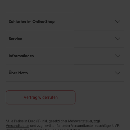
Zahlarten im Online-Shop
Service
Informationen
Über Netto
Vertrag widerrufen
*Alle Preise in Euro (€) inkl. gesetzlicher Mehrwertsteuer, zzgl.
Fußnoten
Versandkosten
und zzgl. evtl. anfallender Versandkostenzuschläge. UVP:
Unverbindliche Preisempfehlung des Herstellers.