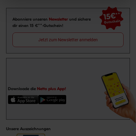
15€
**
Newsletter Anmeldung
Abonniere unseren
Newsletter
und sichere
Gutschein
dir einen 15 €**-Gutschein!
Jetzt zum Newsletter anmelden
Downloade die
Netto plus App!
Unsere Auszeichnungen