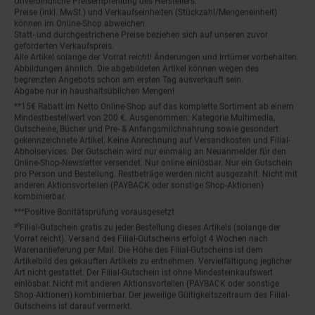
Preise (inkl. MwSt.) und Verkaufseinheiten (Stückzahl/Mengeneinheit)
können im Online-Shop abweichen.
Statt- und durchgestrichene Preise beziehen sich auf unseren zuvor
geforderten Verkaufspreis.
Alle Artikel solange der Vorrat reicht! Änderungen und Irrtümer vorbehalten.
Abbildungen ähnlich. Die abgebildeten Artikel können wegen des
begrenzten Angebots schon am ersten Tag ausverkauft sein.
Abgabe nur in haushaltsüblichen Mengen!
**15€ Rabatt im Netto Online-Shop auf das komplette Sortiment ab einem
Mindestbestellwert von 200 €. Ausgenommen: Kategorie Multimedia,
Gutscheine, Bücher und Pre- & Anfangsmilchnahrung sowie gesondert
gekennzeichnete Artikel. Keine Anrechnung auf Versandkosten und Filial-
Abholservices. Der Gutschein wird nur einmalig an Neuanmelder für den
Online-Shop-Newsletter versendet. Nur online einlösbar. Nur ein Gutschein
pro Person und Bestellung. Restbeträge werden nicht ausgezahlt. Nicht mit
anderen Aktionsvorteilen (PAYBACK oder sonstige Shop-Aktionen)
kombinierbar.
***Positive Bonitätsprüfung vorausgesetzt
²⁰Filial-Gutschein gratis zu jeder Bestellung dieses Artikels (solange der
Vorrat reicht). Versand des Filial-Gutscheins erfolgt 4 Wochen nach
Warenanlieferung per Mail. Die Höhe des Filial-Gutscheins ist dem
Artikelbild des gekauften Artikels zu entnehmen. Vervielfältigung jeglicher
Art nicht gestattet. Der Filial-Gutschein ist ohne Mindesteinkaufswert
einlösbar. Nicht mit anderen Aktionsvorteilen (PAYBACK oder sonstige
Shop-Aktionen) kombinierbar. Der jeweilige Gültigkeitszeitraum des Filial-
Gutscheins ist darauf vermerkt.