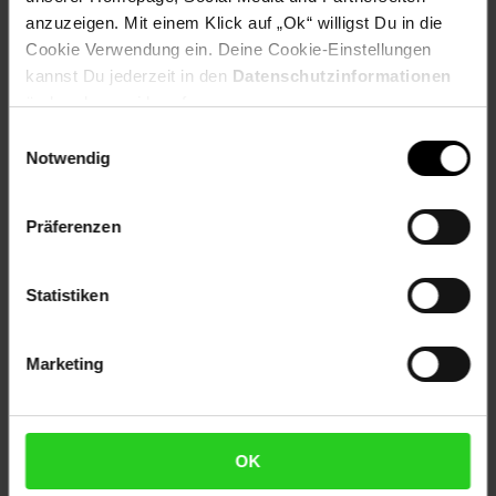
anzuzeigen. Mit einem Klick auf „Ok“ willigst Du in die
Cookie Verwendung ein. Deine Cookie-Einstellungen
Kennzeichnung
kannst Du jederzeit in den
Datenschutzinformationen
ändern bzw. widerrufen.
Einwilligungsauswahl
Versandinformationen
Notwendig
Herstellerinformationen
Präferenzen
Statistiken
Fußzeile
Weitere Online-Angebote
Marketing
Netto Reisen
TV-Shop
Weinwelt
OK