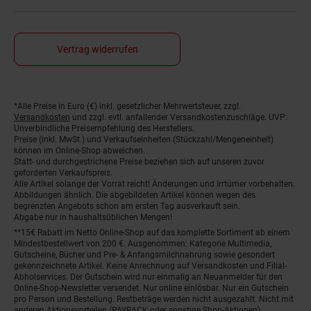
Vertrag widerrufen
*Alle Preise in Euro (€) inkl. gesetzlicher Mehrwertsteuer, zzgl.
Fußnoten
Versandkosten
und zzgl. evtl. anfallender Versandkostenzuschläge. UVP:
Unverbindliche Preisempfehlung des Herstellers.
Preise (inkl. MwSt.) und Verkaufseinheiten (Stückzahl/Mengeneinheit)
können im Online-Shop abweichen.
Statt- und durchgestrichene Preise beziehen sich auf unseren zuvor
geforderten Verkaufspreis.
Alle Artikel solange der Vorrat reicht! Änderungen und Irrtümer vorbehalten.
Abbildungen ähnlich. Die abgebildeten Artikel können wegen des
begrenzten Angebots schon am ersten Tag ausverkauft sein.
Abgabe nur in haushaltsüblichen Mengen!
**15€ Rabatt im Netto Online-Shop auf das komplette Sortiment ab einem
Mindestbestellwert von 200 €. Ausgenommen: Kategorie Multimedia,
Gutscheine, Bücher und Pre- & Anfangsmilchnahrung sowie gesondert
gekennzeichnete Artikel. Keine Anrechnung auf Versandkosten und Filial-
Abholservices. Der Gutschein wird nur einmalig an Neuanmelder für den
Online-Shop-Newsletter versendet. Nur online einlösbar. Nur ein Gutschein
pro Person und Bestellung. Restbeträge werden nicht ausgezahlt. Nicht mit
anderen Aktionsvorteilen (PAYBACK oder sonstige Shop-Aktionen)