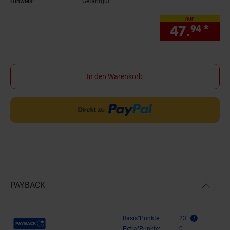
Hinweis:
Gefahrgut
nur
47.
*
nur
94
In den Warenkorb
PAYBACK
Payback Punkte
Basis°Punkte:
23
Extra°Punkte:
0