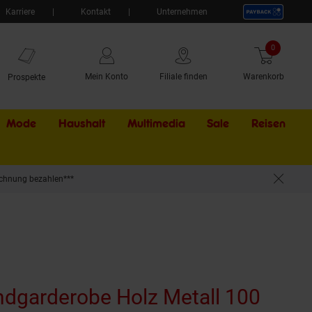
Karriere
Kontakt
Unternehmen
0
Artikel
Mein Konto
Filiale finden
Warenkorb
Prospekte
Mode
Haushalt
Multimedia
Sale
Externer Li
Reisen
chnung bezahlen***
dgarderobe Holz Metall 100