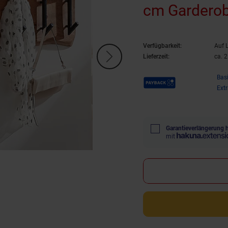
cm Garderob
Verfügbarkeit:
Auf 
Lieferzeit:
ca. 
Payback Punkte
Bas
Ext
Garantieverlängerung 
mit