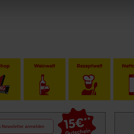
Shop
Weinwelt
Rezeptwelt
Net
15€
**
m Newsletter anmelden
Gutschein