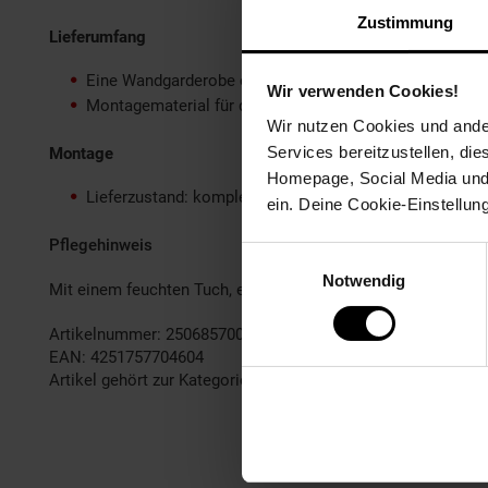
Zustimmung
Lieferumfang
Eine Wandgarderobe ohne Dekoration
Wir verwenden Cookies!
Montagematerial für die Wandbefestigung ist nicht im 
Wir nutzen Cookies und ander
Services bereitzustellen, di
Montage
Homepage, Social Media und P
Lieferzustand: komplett montiert und sicher verpackt
ein. Deine Cookie-Einstellun
Pflegehinweis
Einwilligungsauswahl
Notwendig
Mit einem feuchten Tuch, evtl. mit mildem Reinigungsmittel
Artikelnummer: 2506857000
EAN: 4251757704604
Artikel gehört zur Kategorie:
Garderoben