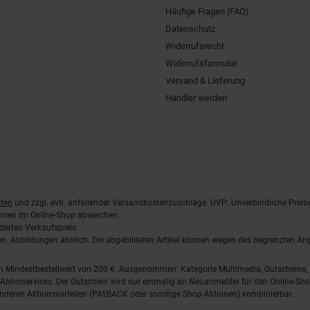
Häufige Fragen (FAQ)
Datenschutz
Widerrufsrecht
Widerrufsformular
Versand & Lieferung
Händler werden
ten
und zzgl. evtl. anfallender Versandkostenzuschläge. UVP: Unverbindliche Preis
önnen im Online-Shop abweichen.
derten Verkaufspreis.
lten. Abbildungen ähnlich. Die abgebildeten Artikel können wegen des begrenzten A
em Mindestbestellwert von 200 €. Ausgenommen: Kategorie Multimedia, Gutscheine
Abholservices. Der Gutschein wird nur einmalig an Neuanmelder für den Online-Shop
anderen Aktionsvorteilen (PAYBACK oder sonstige Shop-Aktionen) kombinierbar.