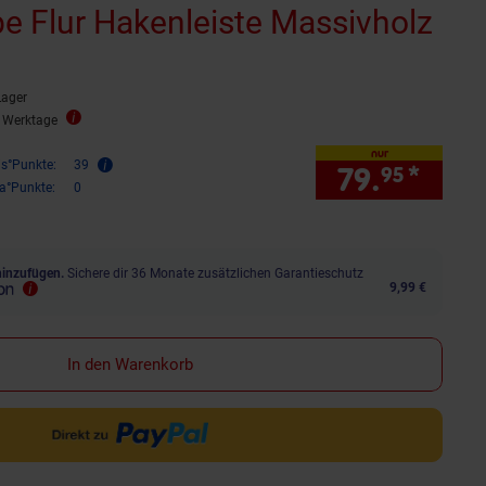
e Flur Hakenleiste Massivholz
Lager
2 Werktage
nur
is°Punkte:
39
79.
*
nur 
95
ra°Punkte:
0
hinzufügen.
Sichere dir 36 Monate zusätzlichen Garantieschutz
9,99 €
In den Warenkorb