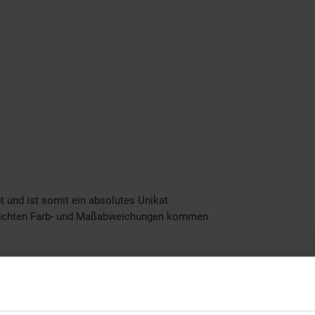
t und ist somit ein absolutes Unikat
leichten Farb- und Maßabweichungen kommen
t