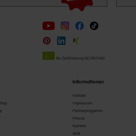
Folge
uns
auf
Bio Zertifizierung
DE-ÖKO-060
Unsere
Siegel
Informationen
Kontakt
Shop
Impressum
pp
Partnerprogramm
Presse
Karriere
AGB