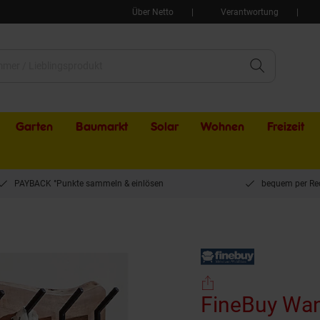
Über Netto
Verantwortung
Garten
Baumarkt
Solar
Wohnen
Freizeit
PAYBACK °Punkte sammeln & einlösen
bequem per Re
derobe Holz Metall 100 cm Garderobe Flur Hakenleiste Massivholz
FineBuy Wan