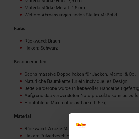
Materialstärke Holz: 2,5 cm
Materialstärke Metall: 1,5 cm
Weitere Abmessungen finden Sie im Maßbild
Farbe
Rückwand: Braun
Haken: Schwarz
Besonderheiten
Sechs massive Doppelhaken für Jacken, Mäntel & Co.
Natürliche Baumkante für ein individuelles Design
Jede Garderobe wurde in liebevoller Handarbeit gefertig
Aufgrund des verwendeten Naturprodukts kann es zu 
Empfohlene Maximalbelastbarkeit: 6 kg
Material
Rückwand: Akazie Massivholz, mit Klarlack beschichte
Haken: Pulverbeschichtetes Eisen