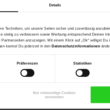
Details
Lieferumfang enthalten, da dieses von der Wandbeschaffenheit abhän
e Techniken, um unsere Seiten sicher und zuverlässig anzubiet
ese stetig zu verbessern sowie Werbung entsprechend Deinen In
artnerseiten anzuzeigen. Mit einem Klick auf „Ok“ willigst Du
gen kannst Du jederzeit in den
Datenschutzinformationen
änder
Präferenzen
Statistiken
 abwischen, mit trockenem Tuch nachwischen - keine scharfen oder 
Nur notwendige Cookies
verwenden