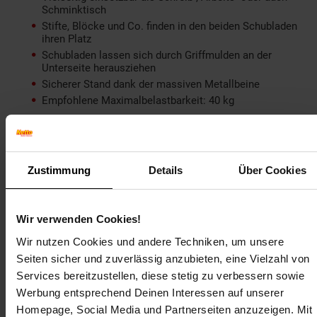
Schminktisch
Stifte, Blöcke und Co. finden in den beiden Schubladen
ihren Platz
Schubladen lassen sich durch Griffmulden an der
Unterseite herausziehen
Sicherer Stand dank der massiven Metallbeine
Empfohlene Maximalbelastbarkeit: 40 kg
Material
Korpus: lackiertes MDF
Zustimmung
Details
Über Cookies
Beine: lackierter Edelstahl
Lieferumfang
Wir verwenden Cookies!
Ein Schreibtisch ohne Dekoration
Wir nutzen Cookies und andere Techniken, um unsere
Montageanleitung und -material inklusive
Seiten sicher und zuverlässig anzubieten, eine Vielzahl von
Services bereitzustellen, diese stetig zu verbessern sowie
Montage
Werbung entsprechend Deinen Interessen auf unserer
Homepage, Social Media und Partnerseiten anzuzeigen. Mit
Lieferzustand: demontiert und sicher verpackt