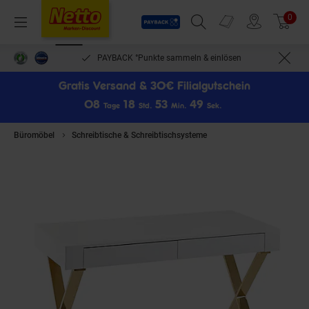
Payback
Prospekte
0
Arti
Menü
Suchfeld einblenden
Filiale finden
Warenkorb
PAYBACK °Punkte sammeln & einlösen
Gratis Versand & 30€ Filialgutschein
0
8
1
8
5
3
4
9
Tage
Std.
Min.
Sek.
Büromöbel
Schreibtische & Schreibtischsysteme
FineBuy Schreibtisch 