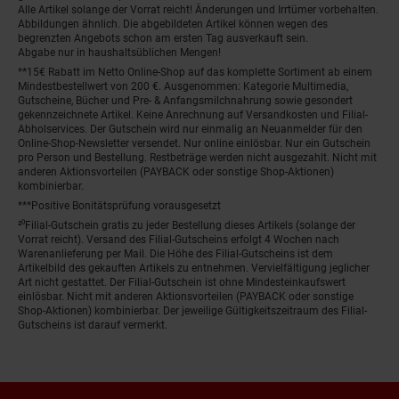
Alle Artikel solange der Vorrat reicht! Änderungen und Irrtümer vorbehalten.
Abbildungen ähnlich. Die abgebildeten Artikel können wegen des
begrenzten Angebots schon am ersten Tag ausverkauft sein.
Abgabe nur in haushaltsüblichen Mengen!
**15€ Rabatt im Netto Online-Shop auf das komplette Sortiment ab einem
Mindestbestellwert von 200 €. Ausgenommen: Kategorie Multimedia,
Gutscheine, Bücher und Pre- & Anfangsmilchnahrung sowie gesondert
gekennzeichnete Artikel. Keine Anrechnung auf Versandkosten und Filial-
Abholservices. Der Gutschein wird nur einmalig an Neuanmelder für den
Online-Shop-Newsletter versendet. Nur online einlösbar. Nur ein Gutschein
pro Person und Bestellung. Restbeträge werden nicht ausgezahlt. Nicht mit
anderen Aktionsvorteilen (PAYBACK oder sonstige Shop-Aktionen)
kombinierbar.
***Positive Bonitätsprüfung vorausgesetzt
²⁰Filial-Gutschein gratis zu jeder Bestellung dieses Artikels (solange der
Vorrat reicht). Versand des Filial-Gutscheins erfolgt 4 Wochen nach
Warenanlieferung per Mail. Die Höhe des Filial-Gutscheins ist dem
Artikelbild des gekauften Artikels zu entnehmen. Vervielfältigung jeglicher
Art nicht gestattet. Der Filial-Gutschein ist ohne Mindesteinkaufswert
einlösbar. Nicht mit anderen Aktionsvorteilen (PAYBACK oder sonstige
Shop-Aktionen) kombinierbar. Der jeweilige Gültigkeitszeitraum des Filial-
Gutscheins ist darauf vermerkt.