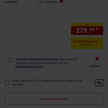
Lieferzeit:
ca. 2 Werktage
nur
279.
*
nur
95
ab 36 Monatsraten
à 9.02 €
Garantieverlängerung hinzufügen.
Sichere dir 36
Monate zusätzlichen Garantieschutz mit
24,99 €
Gratis Versand & 30€ Filialgutschein auf diesen Artikel
Promotion "Gratis Versand &amp; 30€ Filialgutschein auf diesen Artikel 
erhalten!
In den Warenkorb