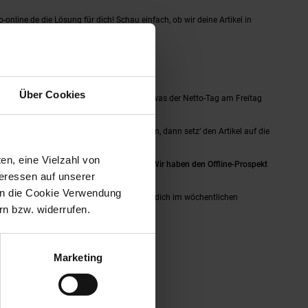
o-online.de die Lösung für dich! Schau einfach, ob wir deine Artikel in
Über Cookies
r Filiale wirst du Werktags nicht finden, was der Netto-Tag am Freitag
in Gedächtnis wie ein Sieb? Kein Problem, dann setz‘ den Artikel auf die
was du kaufen möchtest.
en, eine Vielzahl von
dann haben wir tolle Neuigkeiten für dich!
Wir haben den Offline-Prospekt
teressen auf unserer
 in die Cookie Verwendung
er. Lass die Gedanken schweifen und schau dich im wöchentlichen
n bzw. widerrufen.
Marketing