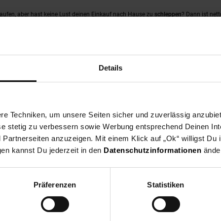
kaufen, aber hast keine Lust deinen Einkauf nach Hause zu
schleppen
? Dann ist nett
ne Haustüre. Noch Fragen? Dann geh doch zu Netto!
Details
fügbar und jede Woche gibt es neue Wochenangebote. Die Wochenendangebote in deine
Samstagskracher in den Startlöchern.
e unglaublich verlockende Produkte, aber hast keinen Zettel und Stift dabei und e
der Angebotsübersicht bei jedem Produkt siehst, kannst du dir ganz einfach merken, 
e Techniken, um unsere Seiten sicher und zuverlässig anzubiet
elt zuliebe aber einen ‚Bitte keine Werbung‘ Aufkleber auf deinem Briefkasten hast, 
ese stetig zu verbessern sowie Werbung entsprechend Deinen In
artnerseiten anzuzeigen. Mit einem Klick auf „Ok“ willigst Du
hl der alten Blätter-Zeiten zurück auf dein Smartphone, Tablet oder deinen Comput
gen kannst Du jederzeit in den
Datenschutzinformationen
änder
.
deiner Netto-Filiale in den Filialangeboten.
Präferenzen
Statistiken