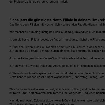
der Preispolizei ist da schon vorprogrammiert.
Finde jetzt die günstigste Netto-Filiale in deinem Umkrei
Das Netto auch Filialen mit wöchentlich wechselnden Rabattaktionen hat, has
Wie machst du nun die günstigste Filiale ausfindig, um endlich auch mal o
Um die besten Filialangebote zu finden, musst du zunächst die Filiale au
Über den Button ‚Filiale auswählen‘ öffnet sich ein Fenster, in welchem d
Nun hast du die Qual der Wahl!
Such dir eine Filiale heraus
, gib einen Klic
Entdecke im gewohnten Online-Shop Look alle brandheißen und neuen Ang
Nun weißt du, welche Deals und Angebote du dir nicht entgehen lassen dar
Wenn du noch mehr sparen willst, kannst du deine Einkäufe auch wöchent
Netto nennen wir das unser “Super Wochenende” (Donnerstag, Freitag, Samst
Was du dir auch auf keinen Fall entgehen lassen solltest, sind die besten
ist Netto-Tag"
- dort erwarten dich immer super Angebote. Und
jeden Samst
Hast du mal wenig Zeit oder aktuell keine Möglichkeit eine unserer zahlreic
Wochenangebote
oder
Online Monatsangebote
um.