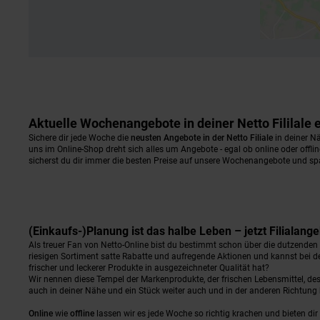
Aktuelle Wochenangebote in deiner Netto Fililale
Sichere dir jede Woche die
neusten Angebote in der Netto Filiale
in deiner Nä
uns im Online-Shop dreht sich alles um Angebote - egal ob online oder offli
sicherst du dir immer die besten Preise auf unsere Wochenangebote und sp
(Einkaufs-)Planung ist das halbe Leben – jetzt Filialan
Als treuer Fan von Netto-Online bist du bestimmt schon über die dutzende
riesigen Sortiment satte Rabatte und aufregende Aktionen und kannst bei d
frischer und leckerer Produkte in ausgezeichneter Qualität hat?
Wir nennen diese Tempel der Markenprodukte, der frischen Lebensmittel, d
auch in deiner Nähe und ein Stück weiter auch und in der anderen Richtu
Online
wie
offline
lassen wir es jede Woche so richtig krachen und bieten d