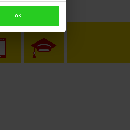
OK
toKOM
Karriere
Downloade die
Netto plus App!