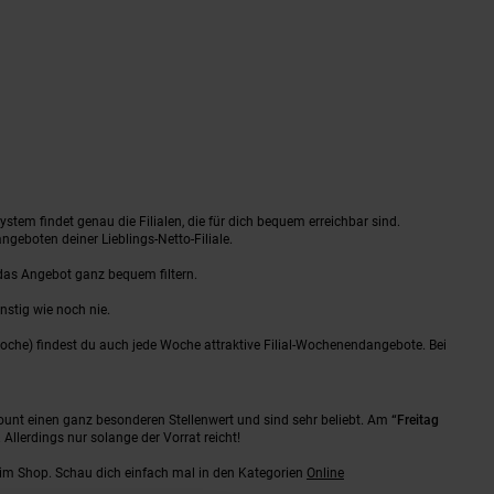
tem findet genau die Filialen, die für dich bequem erreichbar sind.
ngeboten deiner Lieblings-Netto-Filiale.
das Angebot ganz bequem filtern.
nstig wie noch nie.
oche) findest du auch jede Woche attraktive Filial-Wochenendangebote. Bei
ount einen ganz besonderen Stellenwert und sind sehr beliebt. Am
“Freitag
n. Allerdings nur solange der Vorrat reicht!
ns im Shop. Schau dich einfach mal in den Kategorien
Online