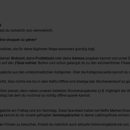
s
t du sicherlich nun verinnerlicht.
ffline shoppen zu gehen?
swählen, die für deine täglichen Wege besonders günstig liegt.
u deinen
Wohnort
, deine
Postleitzahl
oder deine
Adresse
angeben kannst und unser Sys
k auf den ‚
Filiale wählen
‘ Button und schon gelangst du zu den wöchentlichen Filiala
ebote aus den unterschiedlichen Kategorien. Über die Kategorie-Leiste kannst du 
fst. Also nichts wie los in dein Netto-Offline und erledige den Wocheneinkauf so gü
lich planen, denn neben unseren beliebten Wochenangeboten (z.B. Highlight der W
ag) bei dem du nochmal so richtig offline sparen kannst.
 Angebote am Freitag und am Samstag. Diese Spardeals haben bei Netto Marken-Disc
ag
kannst du dir unsere gefragten
Samstagskracher
in deiner Lieblingsfiliale sicher
hen Filialen zu besuchen, findest du natürlich auch aktuelle Online-Angebote bei u