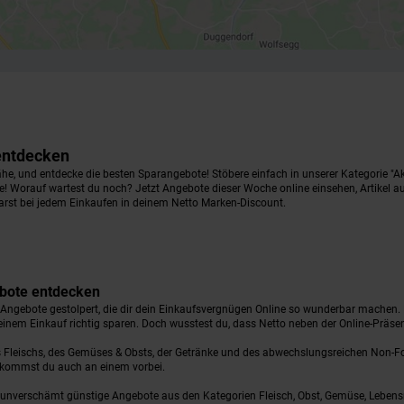
 entdecken
he, und entdecke die besten Sparangebote! Stöbere einfach in unserer Kategorie "Akt
ne! Worauf wartest du noch? Jetzt Angebote dieser Woche online einsehen, Artikel auf
arst bei jedem Einkaufen in deinem Netto Marken-Discount.
gebote entdecken
n Angebote gestolpert, die dir dein Einkaufsvergnügen Online so wunderbar machen.
einem Einkauf richtig sparen. Doch wusstest du, dass Netto neben der Online-Präse
es Fleischs, des Gemüses & Obsts, der Getränke und des abwechslungsreichen Non-F
ng kommst du auch an einem vorbei.
ir unverschämt günstige Angebote aus den Kategorien Fleisch, Obst, Gemüse, Lebens