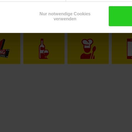
Nur notwendige Cookies
verwenden
Shop
Weinwelt
Rezeptwelt
Net
15€
**
m Newsletter anmelden
Gutschein