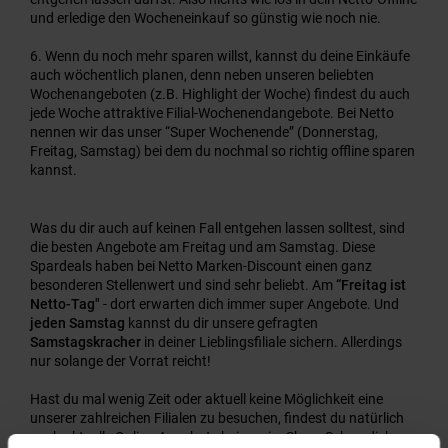
und erledige den Wocheneinkauf so günstig wie noch nie.
Wenn du noch mehr sparen willst, kannst du deine Einkäufe
auch wöchentlich planen, denn neben unseren beliebten
Wochenangeboten (z.B. Highlight der Woche) findest du auch
jede Woche attraktive Filial-Wochenendangebote. Bei Netto
nennen wir das unser “Super Wochenende” (Donnerstag,
Freitag, Samstag) bei dem du nochmal so richtig offline sparen
kannst.
Was du dir auch auf keinen Fall entgehen lassen solltest, sind
die besten Angebote am Freitag und am Samstag. Diese
Spardeals haben bei Netto Marken-Discount einen ganz
besonderen Stellenwert und sind sehr beliebt. Am
“Freitag ist
Netto-Tag"
- dort erwarten dich immer super Angebote. Und
jeden Samstag
kannst du dir unsere gefragten
Samstagskracher
in deiner Lieblingsfiliale sichern. Allerdings
nur solange der Vorrat reicht!
Hast du mal wenig Zeit oder aktuell keine Möglichkeit eine
unserer zahlreichen Filialen zu besuchen, findest du natürlich
auch aktuelle Online-Angebote bei uns im Shop. Schau dich