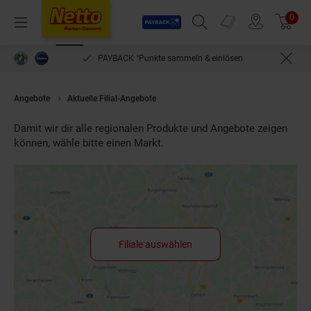
Payback
Prospekte
0
Arti
Menü
Suchfeld einblenden
Filiale finden
Warenkorb
PAYBACK °Punkte sammeln & einlösen
Angebote
Aktuelle Filial-Angebote
Damit wir dir alle regionalen Produkte und Angebote zeigen
können, wähle bitte einen Markt.
Filiale auswählen