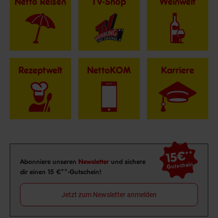
Netto Reisen
TV-Shop
Weinwelt
Rezeptwelt
NettoKOM
Karriere
15€
**
Newsletter Anmeldung
Abonniere unseren
Newsletter
und sichere
Gutschein
dir einen 15 €**-Gutschein!
Jetzt zum Newsletter anmelden