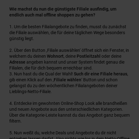
Wie machst du nun die günstigste Filiale ausfindig, um
endlich auch mal offline shoppen zu gehen?
Um die besten Filialangebote zu finden, musst du zunächst
die Filiale auswählen, die für deine täglichen Wege besonders
günstig liegt.
Über den Button ‚Filiale auswählen‘ öffnet sich ein Fenster, in
welchem du deinen
Wohnort
, deine
Postleitzahl
oder deine
Adresse
angeben kannst und unser System findet genau die
Filialen, die für dich bequem erreichbar sind.
Nun hast du die Qual der Wahl!
Such dir eine Filiale heraus
,
gib einen Klick auf den ‚
Filiale wählen
‘ Button und schon
gelangst du zu den wöchentlichen Filialangeboten deiner
Lieblings-Netto-Filiale.
Entdecke im gewohnten Online-Shop Look alle brandheißen
und neuen Angebote aus den unterschiedlichen Kategorien.
Über die Kategorie-Leiste kannst du das Angebot ganz bequem
filtern.
Nun weißt du, welche Deals und Angebote du dir nicht
entgehen lassen darfst. Also nichts wie los in dein Netto-Offline