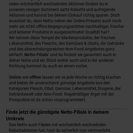
vielen wöchentlich wechselnden Aktionen findest du in
unserem riesigen Sortiment satte Rabatte und aufregende
Aktionen und kannst bei deinem Einkauf richtig sparen. Doch
wusstest du, dass Netto neben der Online-Präsenz auch noch
mehr als 4280 offline Begegnungsstätten nachhaltiger, frischer
und leckerer Produkte in ausgezeichneter Qualität hat?
Wir nennen diese Tempel der Markenprodukte, der frischen
Lebensmittel, des Fleischs, des Gemüses & Obsts, der Getränke
und des abwechslungsreichen Non-Food Angebotes ganz
einfach ‚
Netto-Filiale
‘ und du findest sie garantiert auch in
deiner Nähe und ein Stück weiter auch und in der anderen
Richtung kommst du auch an einem vorbei.
Online
wie
offline
lassen wir es jede Woche so richtig krachen
und bieten dir unverschämt günstige Angebote aus den
Kategorien Fleisch, Obst, Gemüse, Lebensmittel, Drogerie, der
Getränkewelt oder Non-Food. Regelmäßiger Ärger mit der
Preispolizei ist da schon vorprogrammiert.
Finde jetzt die günstigste Netto-Filiale in deinem
Umkreis
Das Netto auch Filialen mit wöchentlich wechselnden
Rabattaktionen hat, hast du sicherlich nun verinnerlicht.