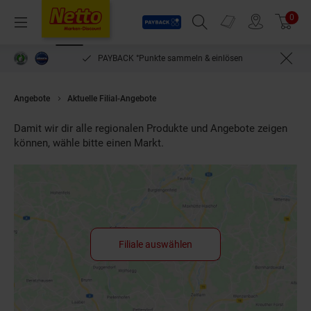
Payback
Prospekte
0
Arti
Menü
Suchfeld einblenden
Filiale finden
Warenkorb
PAYBACK °Punkte sammeln & einlösen
Angebote
Aktuelle Filial-Angebote
Damit wir dir alle regionalen Produkte und Angebote zeigen
können, wähle bitte einen Markt.
Filiale auswählen