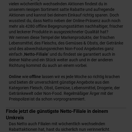
vielen wöchentlich wechselnden Aktionen findest du in
unserem riesigen Sortiment satte Rabatte und aufregende
Aktionen und kannst bei deinem Einkauf richtig sparen. Doch
wusstest du, dass Netto neben der Online-Präsenz auch noch
mehr als 4280 offline Begegnungsstätten nachhaltiger, frischer
und leckerer Produkte in ausgezeichneter Qualität hat?
Wir nennen diese Tempel der Markenprodukte, der frischen
Lebensmittel, des Fleischs, des Gemüses & Obsts, der Getränke
und des abwechslungsreichen Non-Food Angebotes ganz
einfach ‚
Netto-Filiale
‘ und du findest sie garantiert auch in
deiner Nähe und ein Stück weiter auch und in der anderen
Richtung kommst du auch an einem vorbei.
Online
wie
offline
lassen wir es jede Woche so richtig krachen
und bieten dir unverschämt günstige Angebote aus den
Kategorien Fleisch, Obst, Gemüse, Lebensmittel, Drogerie, der
Getränkewelt oder Non-Food. Regelmäßiger Ärger mit der
Preispolizei ist da schon vorprogrammiert.
Finde jetzt die günstigste Netto-Filiale in deinem
Umkreis
Das Netto auch Filialen mit wöchentlich wechselnden
Rabattaktionen hat, hast du sicherlich nun verinnerlicht.