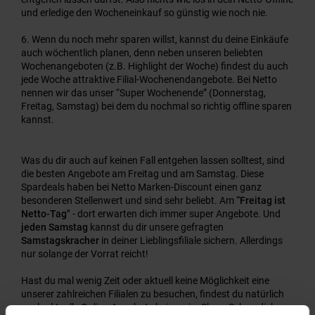
und erledige den Wocheneinkauf so günstig wie noch nie.
Wenn du noch mehr sparen willst, kannst du deine Einkäufe
auch wöchentlich planen, denn neben unseren beliebten
Wochenangeboten (z.B. Highlight der Woche) findest du auch
jede Woche attraktive Filial-Wochenendangebote. Bei Netto
nennen wir das unser “Super Wochenende” (Donnerstag,
Freitag, Samstag) bei dem du nochmal so richtig offline sparen
kannst.
Was du dir auch auf keinen Fall entgehen lassen solltest, sind
die besten Angebote am Freitag und am Samstag. Diese
Spardeals haben bei Netto Marken-Discount einen ganz
besonderen Stellenwert und sind sehr beliebt. Am
“Freitag ist
Netto-Tag"
- dort erwarten dich immer super Angebote. Und
jeden Samstag
kannst du dir unsere gefragten
Samstagskracher
in deiner Lieblingsfiliale sichern. Allerdings
nur solange der Vorrat reicht!
Hast du mal wenig Zeit oder aktuell keine Möglichkeit eine
unserer zahlreichen Filialen zu besuchen, findest du natürlich
auch aktuelle Online-Angebote bei uns im Shop. Schau dich