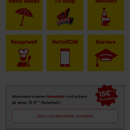
Netto Reisen
TV-Shop
Weinwelt
Rezeptwelt
NettoKOM
Karriere
15€
**
Newsletter Anmeldung
Abonniere unseren
Newsletter
und sichere
Gutschein
dir einen 15 €**-Gutschein!
Jetzt zum Newsletter anmelden