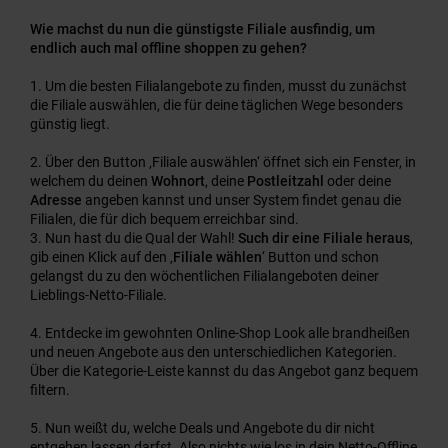
Wie machst du nun die günstigste Filiale ausfindig, um
endlich auch mal offline shoppen zu gehen?
Um die besten Filialangebote zu finden, musst du zunächst
die Filiale auswählen, die für deine täglichen Wege besonders
günstig liegt.
Über den Button ‚Filiale auswählen‘ öffnet sich ein Fenster, in
welchem du deinen
Wohnort
, deine
Postleitzahl
oder deine
Adresse
angeben kannst und unser System findet genau die
Filialen, die für dich bequem erreichbar sind.
Nun hast du die Qual der Wahl!
Such dir eine Filiale heraus
,
gib einen Klick auf den ‚
Filiale wählen
‘ Button und schon
gelangst du zu den wöchentlichen Filialangeboten deiner
Lieblings-Netto-Filiale.
Entdecke im gewohnten Online-Shop Look alle brandheißen
und neuen Angebote aus den unterschiedlichen Kategorien.
Über die Kategorie-Leiste kannst du das Angebot ganz bequem
filtern.
Nun weißt du, welche Deals und Angebote du dir nicht
entgehen lassen darfst. Also nichts wie los in dein Netto-Offline