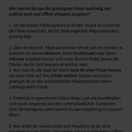
Wie machst du nun die günstigste Filiale ausfindig, um
endlich auch mal offline shoppen zu gehen?
Um die besten Filialangebote zu finden, musst du zunächst
die Filiale auswählen, die für deine täglichen Wege besonders
günstig liegt.
Über den Button ‚Filiale auswählen‘ öffnet sich ein Fenster, in
welchem du deinen
Wohnort
, deine
Postleitzahl
oder deine
Adresse
angeben kannst und unser System findet genau die
Filialen, die für dich bequem erreichbar sind.
Nun hast du die Qual der Wahl!
Such dir eine Filiale heraus
,
gib einen Klick auf den ‚
Filiale wählen
‘ Button und schon
gelangst du zu den wöchentlichen Filialangeboten deiner
Lieblings-Netto-Filiale.
Entdecke im gewohnten Online-Shop Look alle brandheißen
und neuen Angebote aus den unterschiedlichen Kategorien.
Über die Kategorie-Leiste kannst du das Angebot ganz bequem
filtern.
Nun weißt du, welche Deals und Angebote du dir nicht
entgehen lassen darfst. Also nichts wie los in dein Netto-Offline