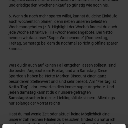
und erledige den Wocheneinkauf so günstig wie noch nie.
Wenn du noch mehr sparen willst, kannst du deine Einkäufe
auch wöchentlich planen, denn neben unseren beliebten
Wochenangeboten (z.B. Highlight der Woche) findest du auch
jede Woche attraktive Filial-Wochenendangebote. Bei Netto
nennen wir das unser “Super Wochenende” (Donnerstag,
Freitag, Samstag) bei dem du nochmal so richtig offline sparen
kannst.
Was du dir auch auf keinen Fall entgehen lassen solltest, sind
die besten Angebote am Freitag und am Samstag. Diese
Spardeals haben bei Netto Marken-Discount einen ganz
besonderen Stellenwert und sind sehr beliebt. Am
“Freitag ist
Netto-Tag"
- dort erwarten dich immer super Angebote. Und
jeden Samstag
kannst du dir unsere gefragten
Samstagskracher
in deiner Lieblingsfiliale sichern. Allerdings
nur solange der Vorrat reicht!
Hast du mal wenig Zeit oder aktuell keine Möglichkeit eine
unserer zahlreichen Filialen zu besuchen, findest du natürlich
auch aktuelle Online-Angebote bei uns im Shop. Schau dich