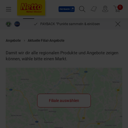
Payback
Prospekte
0
Arti
Menü
Suchfeld einblenden
Filiale finden
Warenkorb
PAYBACK °Punkte sammeln & einlösen
Angebote
Aktuelle Filial-Angebote
Damit wir dir alle regionalen Produkte und Angebote zeigen
können, wähle bitte einen Markt.
Filiale auswählen