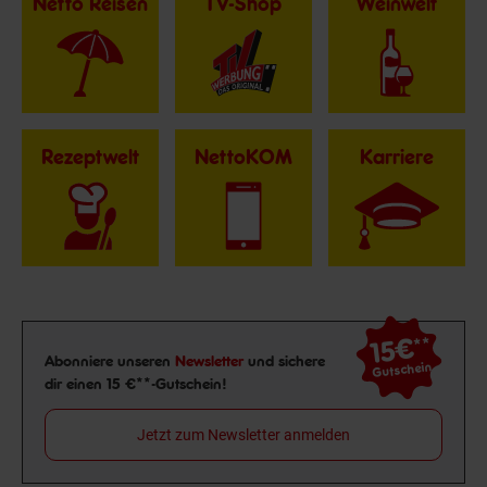
Netto Reisen
TV-Shop
Weinwelt
Rezeptwelt
NettoKOM
Karriere
15€
**
Newsletter Anmeldung
Abonniere unseren
Newsletter
und sichere
Gutschein
dir einen 15 €**-Gutschein!
Jetzt zum Newsletter anmelden