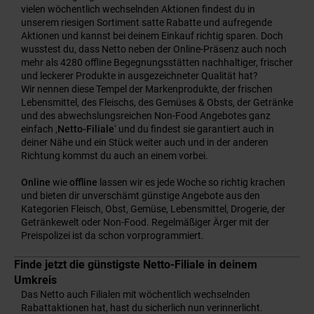
vielen wöchentlich wechselnden Aktionen findest du in
unserem riesigen Sortiment satte Rabatte und aufregende
Aktionen und kannst bei deinem Einkauf richtig sparen. Doch
wusstest du, dass Netto neben der Online-Präsenz auch noch
mehr als 4280 offline Begegnungsstätten nachhaltiger, frischer
und leckerer Produkte in ausgezeichneter Qualität hat?
Wir nennen diese Tempel der Markenprodukte, der frischen
Lebensmittel, des Fleischs, des Gemüses & Obsts, der Getränke
und des abwechslungsreichen Non-Food Angebotes ganz
einfach ‚
Netto-Filiale
‘ und du findest sie garantiert auch in
deiner Nähe und ein Stück weiter auch und in der anderen
Richtung kommst du auch an einem vorbei.
Online
wie
offline
lassen wir es jede Woche so richtig krachen
und bieten dir unverschämt günstige Angebote aus den
Kategorien Fleisch, Obst, Gemüse, Lebensmittel, Drogerie, der
Getränkewelt oder Non-Food. Regelmäßiger Ärger mit der
Preispolizei ist da schon vorprogrammiert.
Finde jetzt die günstigste Netto-Filiale in deinem
Umkreis
Das Netto auch Filialen mit wöchentlich wechselnden
Rabattaktionen hat, hast du sicherlich nun verinnerlicht.