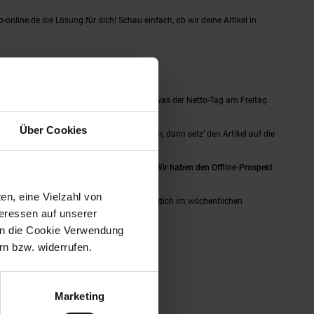
o-online.de die Lösung für dich! Schau einfach, ob wir deine Artikel in
r Filiale wirst du Werktags nicht finden, was der Netto-Tag am Freitag
Über Cookies
in Gedächtnis wie ein Sieb? Kein Problem, dann setz‘ den Artikel auf die
was du kaufen möchtest.
dann haben wir tolle Neuigkeiten für dich!
Wir haben den Offline-Prospekt
en, eine Vielzahl von
er. Lass die Gedanken schweifen und schau dich im wöchentlichen
teressen auf unserer
 in die Cookie Verwendung
n bzw. widerrufen.
Marketing