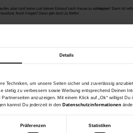
kaufen, aber hast keine Lust deinen Einkauf nach Hause zu
schleppen
? Dann ist nett
ne Haustüre. Noch Fragen? Dann geh doch zu Netto!
fügbar und jede Woche gibt es neue Wochenangebote. Die Wochenendangebote in deine
Samstagskracher in den Startlöchern.
Details
e unglaublich verlockende Produkte, aber hast keinen Zettel und Stift dabei und e
der Angebotsübersicht bei jedem Produkt siehst, kannst du dir ganz einfach merken, 
elt zuliebe aber einen ‚Bitte keine Werbung‘ Aufkleber auf deinem Briefkasten hast, 
e Techniken, um unsere Seiten sicher und zuverlässig anzubiet
hl der alten Blätter-Zeiten zurück auf dein Smartphone, Tablet oder deinen Comput
ese stetig zu verbessern sowie Werbung entsprechend Deinen In
.
artnerseiten anzuzeigen. Mit einem Klick auf „Ok“ willigst Du
deiner Netto-Filiale in den Filialangeboten.
gen kannst Du jederzeit in den
Datenschutzinformationen
änder
Präferenzen
Statistiken