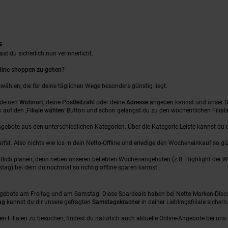
s
t du sicherlich nun verinnerlicht.
ffline shoppen zu gehen?
swählen, die für deine täglichen Wege besonders günstig liegt.
u deinen
Wohnort
, deine
Postleitzahl
oder deine
Adresse
angeben kannst und unser Sys
k auf den ‚
Filiale wählen
‘ Button und schon gelangst du zu den wöchentlichen Filiala
ebote aus den unterschiedlichen Kategorien. Über die Kategorie-Leiste kannst du 
fst. Also nichts wie los in dein Netto-Offline und erledige den Wocheneinkauf so gü
lich planen, denn neben unseren beliebten Wochenangeboten (z.B. Highlight der W
ag) bei dem du nochmal so richtig offline sparen kannst.
 Angebote am Freitag und am Samstag. Diese Spardeals haben bei Netto Marken-Disc
ag
kannst du dir unsere gefragten
Samstagskracher
in deiner Lieblingsfiliale sicher
hen Filialen zu besuchen, findest du natürlich auch aktuelle Online-Angebote bei u