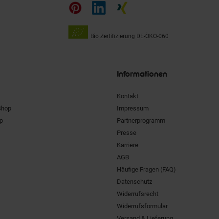
auf
Bio Zertifizierung
DE-ÖKO-060
Unsere
Siegel
Informationen
Kontakt
Shop
Impressum
pp
Partnerprogramm
Presse
Karriere
AGB
Häufige Fragen (FAQ)
Datenschutz
Widerrufsrecht
Widerrufsformular
Versand & Lieferung