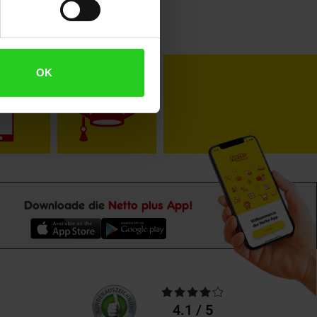
toKOM
Karriere
OK
Downloade die
Netto plus App!
Unsere
Durchschnittliche
Kundenbewertungen
Bewertungen
4.1 / 5