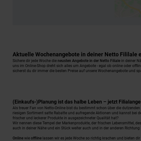
Aktuelle Wochenangebote in deiner Netto Fililale
Sichere dir jede Woche die
neusten Angebote in der Netto Filiale
in deiner Nä
uns im Online-Shop dreht sich alles um Angebote - egal ob online oder offli
sicherst du dir immer die besten Preise auf unsere Wochenangebote und sp
(Einkaufs-)Planung ist das halbe Leben – jetzt Filialan
Als treuer Fan von Netto-Online bist du bestimmt schon über die dutzende
riesigen Sortiment satte Rabatte und aufregende Aktionen und kannst bei d
frischer und leckerer Produkte in ausgezeichneter Qualität hat?
Wir nennen diese Tempel der Markenprodukte, der frischen Lebensmittel, d
auch in deiner Nähe und ein Stück weiter auch und in der anderen Richtu
Online
wie
offline
lassen wir es jede Woche so richtig krachen und bieten d