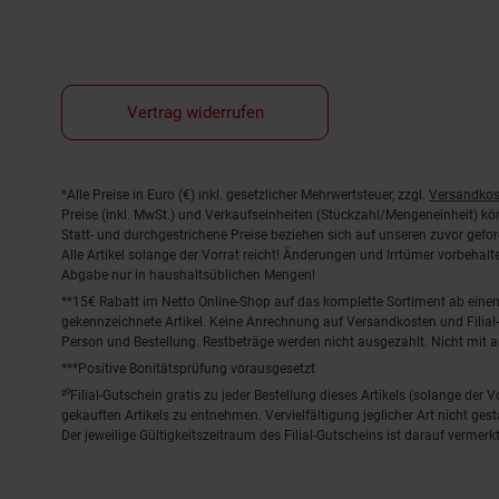
Vertrag widerrufen
Fußnoten
*Alle Preise in Euro (€) inkl. gesetzlicher Mehrwertsteuer, zzgl.
Versandkos
Preise (inkl. MwSt.) und Verkaufseinheiten (Stückzahl/Mengeneinheit) k
Statt- und durchgestrichene Preise beziehen sich auf unseren zuvor gefor
Alle Artikel solange der Vorrat reicht! Änderungen und Irrtümer vorbeha
Abgabe nur in haushaltsüblichen Mengen!
**15€ Rabatt im Netto Online-Shop auf das komplette Sortiment ab ein
gekennzeichnete Artikel. Keine Anrechnung auf Versandkosten und Filial-
Person und Bestellung. Restbeträge werden nicht ausgezahlt. Nicht mit 
***Positive Bonitätsprüfung vorausgesetzt
²⁰Filial-Gutschein gratis zu jeder Bestellung dieses Artikels (solange der
gekauften Artikels zu entnehmen. Vervielfältigung jeglicher Art nicht ge
Der jeweilige Gültigkeitszeitraum des Filial-Gutscheins ist darauf vermerkt