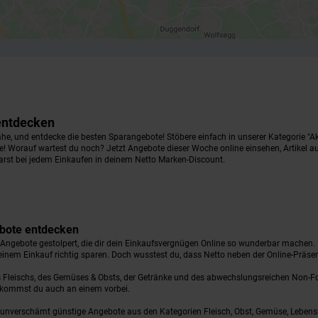
 entdecken
he, und entdecke die besten Sparangebote! Stöbere einfach in unserer Kategorie "Akt
ne! Worauf wartest du noch? Jetzt Angebote dieser Woche online einsehen, Artikel auf
arst bei jedem Einkaufen in deinem Netto Marken-Discount.
gebote entdecken
n Angebote gestolpert, die dir dein Einkaufsvergnügen Online so wunderbar machen.
einem Einkauf richtig sparen. Doch wusstest du, dass Netto neben der Online-Präse
es Fleischs, des Gemüses & Obsts, der Getränke und des abwechslungsreichen Non-F
ng kommst du auch an einem vorbei.
ir unverschämt günstige Angebote aus den Kategorien Fleisch, Obst, Gemüse, Lebens