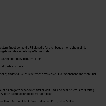
tem findet genau die Filialen, die für dich bequem erreichbar sind.
ngeboten deiner Lieblings-Netto-Filiale.
das Angebot ganz bequem filtern.
nstig wie noch nie.
oche) findest du auch jede Woche attraktive Filial-Wochenendangebote. Bei
ount einen ganz besonderen Stellenwert und sind sehr beliebt. Am
“Freitag
n. Allerdings nur solange der Vorrat reicht!
ns im Shop. Schau dich einfach mal in den Kategorien
Online