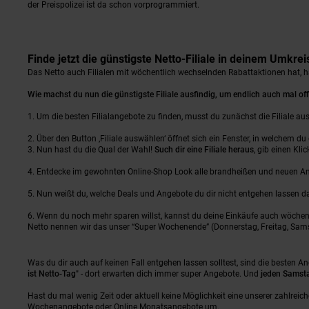
der Preispolizei ist da schon vorprogrammiert.
Finde jetzt die günstigste Netto-Filiale in deinem Umkrei
Das Netto auch Filialen mit wöchentlich wechselnden Rabattaktionen hat, has
Wie machst du nun die günstigste Filiale ausfindig, um endlich auch mal o
Um die besten Filialangebote zu finden, musst du zunächst die Filiale au
Über den Button ‚Filiale auswählen‘ öffnet sich ein Fenster, in welchem d
Nun hast du die Qual der Wahl!
Such dir eine Filiale heraus
, gib einen Klic
Entdecke im gewohnten Online-Shop Look alle brandheißen und neuen Ang
Nun weißt du, welche Deals und Angebote du dir nicht entgehen lassen dar
Wenn du noch mehr sparen willst, kannst du deine Einkäufe auch wöchent
Netto nennen wir das unser “Super Wochenende” (Donnerstag, Freitag, Samst
Was du dir auch auf keinen Fall entgehen lassen solltest, sind die besten
ist Netto-Tag"
- dort erwarten dich immer super Angebote. Und
jeden Samst
Hast du mal wenig Zeit oder aktuell keine Möglichkeit eine unserer zahlreic
Wochenangebote
oder
Online Monatsangebote
um.