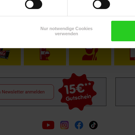
Nur notwendige Cookies
Shop
Weinwelt
Rezeptwelt
Net
verwenden
15€
**
m Newsletter anmelden
Gutschein
Folge
uns