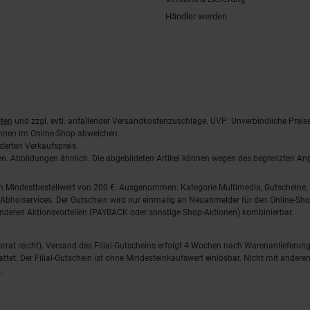
Händler werden
ten
und zzgl. evtl. anfallender Versandkostenzuschläge. UVP: Unverbindliche Preis
önnen im Online-Shop abweichen.
derten Verkaufspreis.
lten. Abbildungen ähnlich. Die abgebildeten Artikel können wegen des begrenzten A
em Mindestbestellwert von 200 €. Ausgenommen: Kategorie Multimedia, Gutscheine
Abholservices. Der Gutschein wird nur einmalig an Neuanmelder für den Online-Shop
anderen Aktionsvorteilen (PAYBACK oder sonstige Shop-Aktionen) kombinierbar.
 Vorrat reicht). Versand des Filial-Gutscheins erfolgt 4 Wochen nach Warenanlieferung
stattet. Der Filial-Gutschein ist ohne Mindesteinkaufswert einlösbar. Nicht mit and
.