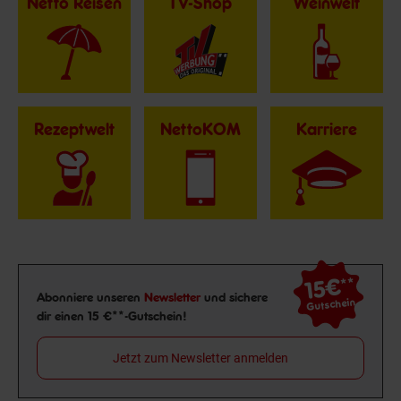
Netto Reisen
TV-Shop
Weinwelt
Rezeptwelt
NettoKOM
Karriere
15€
**
Newsletter Anmeldung
Abonniere unseren
Newsletter
und sichere
Gutschein
dir einen 15 €**-Gutschein!
Jetzt zum Newsletter anmelden