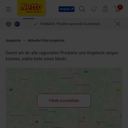
Payback
Prospekte
0
Arti
Menü
Suchfeld einblenden
Filiale finden
Warenkorb
PAYBACK °Punkte sammeln & einlösen
Angebote
Aktuelle Filial-Angebote
Damit wir dir alle regionalen Produkte und Angebote zeigen
können, wähle bitte einen Markt.
Filiale auswählen