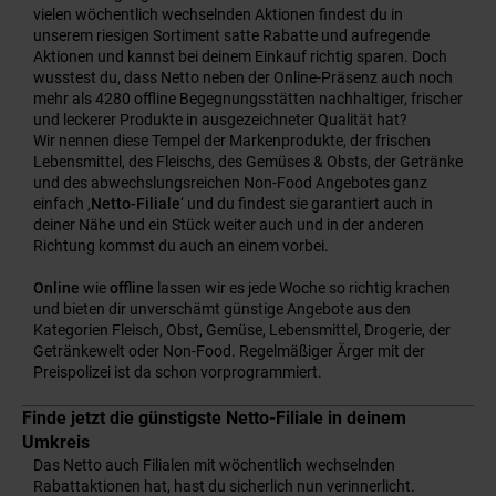
vielen wöchentlich wechselnden Aktionen findest du in
unserem riesigen Sortiment satte Rabatte und aufregende
Aktionen und kannst bei deinem Einkauf richtig sparen. Doch
wusstest du, dass Netto neben der Online-Präsenz auch noch
mehr als 4280 offline Begegnungsstätten nachhaltiger, frischer
und leckerer Produkte in ausgezeichneter Qualität hat?
Wir nennen diese Tempel der Markenprodukte, der frischen
Lebensmittel, des Fleischs, des Gemüses & Obsts, der Getränke
und des abwechslungsreichen Non-Food Angebotes ganz
einfach ‚
Netto-Filiale
‘ und du findest sie garantiert auch in
deiner Nähe und ein Stück weiter auch und in der anderen
Richtung kommst du auch an einem vorbei.
Online
wie
offline
lassen wir es jede Woche so richtig krachen
und bieten dir unverschämt günstige Angebote aus den
Kategorien Fleisch, Obst, Gemüse, Lebensmittel, Drogerie, der
Getränkewelt oder Non-Food. Regelmäßiger Ärger mit der
Preispolizei ist da schon vorprogrammiert.
Finde jetzt die günstigste Netto-Filiale in deinem
Umkreis
Das Netto auch Filialen mit wöchentlich wechselnden
Rabattaktionen hat, hast du sicherlich nun verinnerlicht.