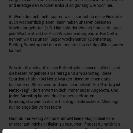
und erledige den Wocheneinkauf so günstig wie noch nie.
Wenn du noch mehr sparen willst, kannst du deine Einkäufe
auch wöchentlich planen, denn neben unseren beliebten
Wochenangeboten (z.B. Highlight der Woche) findest du auch
jede Woche attraktive Filial-Wochenendangebote. Bei Netto
nennen wir das unser “Super Wochenende” (Donnerstag,
Freitag, Samstag) bei dem du nochmal so richtig offline sparen
kannst.
Was du dir auch auf keinen Fall entgehen lassen solltest, sind
die besten Angebote am Freitag und am Samstag. Diese
Spardeals haben bei Netto Marken-Discount einen ganz
besonderen Stellenwert und sind sehr beliebt. Am
“Freitag ist
Netto-Tag"
- dort erwarten dich immer super Angebote. Und
jeden Samstag
kannst du dir unsere gefragten
Samstagskracher
in deiner Lieblingsfiliale sichern. Allerdings
nur solange der Vorrat reicht!
Hast du mal wenig Zeit oder aktuell keine Möglichkeit eine
unserer zahlreichen Filialen zu besuchen, findest du natürlich
auch aktuelle Online-Angebote bei uns im Shop. Schau dich