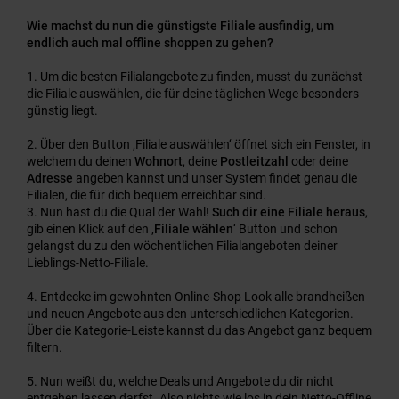
Wie machst du nun die günstigste Filiale ausfindig, um
endlich auch mal offline shoppen zu gehen?
Um die besten Filialangebote zu finden, musst du zunächst
die Filiale auswählen, die für deine täglichen Wege besonders
günstig liegt.
Über den Button ‚Filiale auswählen‘ öffnet sich ein Fenster, in
welchem du deinen
Wohnort
, deine
Postleitzahl
oder deine
Adresse
angeben kannst und unser System findet genau die
Filialen, die für dich bequem erreichbar sind.
Nun hast du die Qual der Wahl!
Such dir eine Filiale heraus
,
gib einen Klick auf den ‚
Filiale wählen
‘ Button und schon
gelangst du zu den wöchentlichen Filialangeboten deiner
Lieblings-Netto-Filiale.
Entdecke im gewohnten Online-Shop Look alle brandheißen
und neuen Angebote aus den unterschiedlichen Kategorien.
Über die Kategorie-Leiste kannst du das Angebot ganz bequem
filtern.
Nun weißt du, welche Deals und Angebote du dir nicht
entgehen lassen darfst. Also nichts wie los in dein Netto-Offline